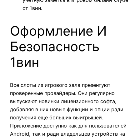
учетную заметка в игровом онлайн клубе
от 1вин.
Оформление И
Безопасность
1вин
Все слоты из игрового зала презентуют
проверенные провайдеры. Они регулярно
выпускают новинки лицензионного софта,
добавляя в них новые функции и опции ради
получения еще больших выигрышей.
Приложение доступно как для пользователей
Android, так и ради владельцев устройств на