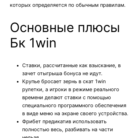
которых определяется по обычным правилам.
Основные плюсы
Бк 1win
Ставки, рассчитанные как взыскание, в
зачет отыгрыша бонуса не идут.
Крупье бросает зернь в скат 1win
рулетки, а игроки в режиме реального
времени делают ставки с помощью
специального программного обеспечения
в виде меню на экране своего устройства.
Фрибет предикатив использовать
полностью весь, разбивать на части
нельзя.