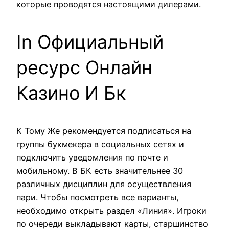
которые проводятся настоящими дилерами.
In Официальный
ресурс Онлайн
Казино И Бк
К Тому Же рекомендуется подписаться на
группы букмекера в социальных сетях и
подключить уведомления по почте и
мобильному. В БК есть значительнее 30
различных дисциплин для осуществления
пари. Чтобы посмотреть все варианты,
необходимо открыть раздел «Линия». Игроки
по очереди выкладывают карты, старшинство