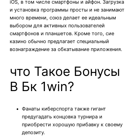
iOS, в том числе смартфоны и айфон. Загрузка
и установка программы просты и не занимают
много времени, союз делает ее идеальным
выбором для активных пользователей
смартфонов и планшетов. Кроме того, сие
казино обычно предлагает специальный
вознаграждение за обкатывание приложения.
что Такое Бонусы
В Бк 1win?
Фанаты киберспорта также гигант
предугадать концовка турнира и
приобрести хорошую прибавку к своему
депозиту.