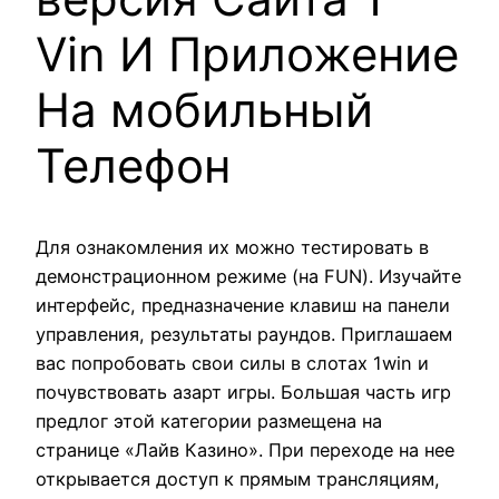
Vin И Приложение
На мобильный
Телефон
Для ознакомления их можно тестировать в
демонстрационном режиме (на FUN). Изучайте
интерфейс, предназначение клавиш на панели
управления, результаты раундов. Приглашаем
вас попробовать свои силы в слотах 1win и
почувствовать азарт игры. Большая часть игр
предлог этой категории размещена на
странице «Лайв Казино». При переходе на нее
открывается доступ к прямым трансляциям,