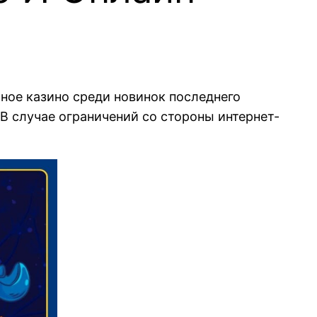
ное казино среди новинок последнего
В случае ограничений со стороны интернет-