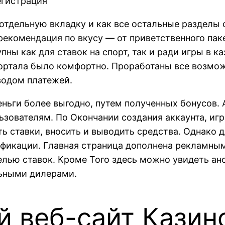
 отдельную вкладку и как все остальные разделы
рекомендация по вкусу — от приветственного пак
ны как для ставок на спорт, так и ради игры в ка
портала было комфортно. Проработаны все возмож
водом платежей.
ньги более выгодно, путем полученных бонусов. А
льзователям. По Окончании создания аккаунта, и
ь ставки, вносить и выводить средства. Однако д
фикации. Главная страница дополнена рекламным
елью ставок. Кроме Того здесь можно увидеть а
альными дилерами.
й веб-сайт Казин