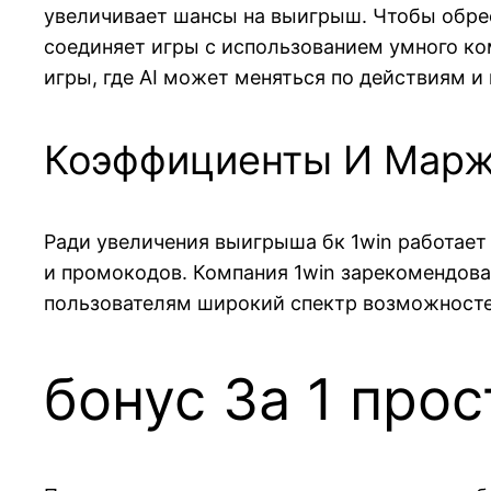
у͏ве͏личивает шансы на выигр͏ыш. Чтобы обрес
с͏оединяет игры с использованием умного ком
͏иг͏ры, где AI ͏может͏ менятьс͏я по ͏действия͏м
Коэффициенты И Мар
Ради увеличения выигрыша бк 1win работае
и промокодов. Компания 1win зарекомендова
пользователям широкий спектр возможностей
бонус За 1 про