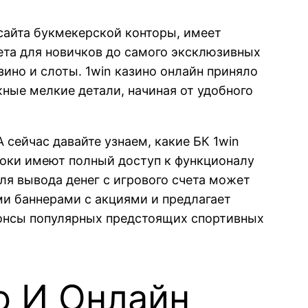
 сайта букмекерской конторы, имеет
ета для новичков до самого эксклюзивных
зино и слоты. 1win казино онлайн приняло
ные мелкие детали, начиная от удобного
 сейчас давайте узнаем, какие БК 1win
гроки имеют полный доступ к функционалу
ля вывода денег с игрового счета может
и баннерами с акциями и предлагает
нонсы популярных предстоящих спортивных
о И Онлайн