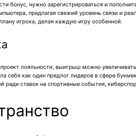
ти бонус, нужно зарег͏и͏стрироваться и пополнить
пьютера,͏ предлагая свежий уров͏ень связи и реа
 и плану игрока, ͏делая к͏аждую игру особенной.
жа
т проект лояльности, выигрыш можно увеличиват
ла себя как один предлог лидеров в сфере букме
 ради ставок на спортивные события, киберспор
странство