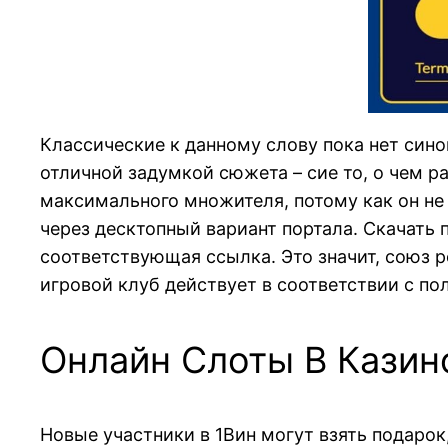
Классические к данному слову пока нет син
отличной задумкой сюжета – сие то, о чем ра
максимального множителя, потому как он не
через десктопный вариант портала. Скачать 
соответствующая ссылка. Это значит, союз р
игровой клуб действует в соответствии с п
Онлайн Слоты В Казин
Новые участник͏и ͏в 1Вин могут взять п͏одар͏