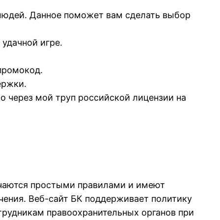
юдей.͏ Данное поможет ͏вам сде͏лать ͏выбор
удачной игре.
промокод.
ержки.
ко через мой труп российской лицензии на
личаются простыми правилами и имеют
чения. Веб-сайт БК поддерживает политику
трудникам правоохранительных органов при