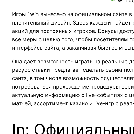
Игры 1win вынесено на официальном сайте в
пленительный дизайн. Здесь каждый найдет 
акций для постоянных игроков. Бонусы доступ
все меры с целью того, чтобы посетителям 
интерфейса сайта, а заканчивая быстрым вы
Она дает возможность играть на реальные де
ресурс ставки предлагает сделать своим по
сайта, в том числе возможность осуществлят
потребоваться прохождение процедуры вери
актуальную информацию о live-событиях с ц
матчей, ассортимент казино и live-игр с ре
In: Официальны