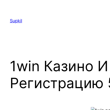
Saltar
al
contenido
Supkil
1win Казино И
Регистрацию