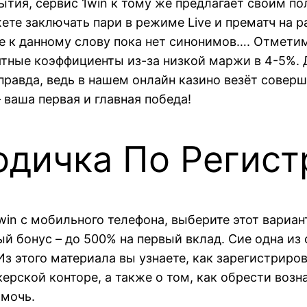
тия, сервис 1win к тому же предлагает своим по
ете заключать пари в режиме Live и прематч на р
ие к данному слову пока нет синонимов…. Отмети
тные коэффициенты из-за низкой маржи в 4-5%. 
е правда, ведь в нашем онлайн казино везёт совер
 ваша первая и главная победа!
одичка По Регист
win с мобильного телефона, выберите этот вариа
ый бонус – до 500% на первый вклад. Сие одна из
з этого материала вы узнаете, как зарегистриров
ерской конторе, а также о том, как обрести воз
омочь.