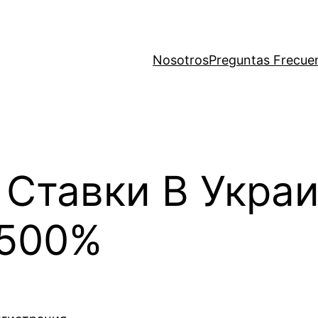
Nosotros
Preguntas Frecue
 Ставки В Укра
 500%