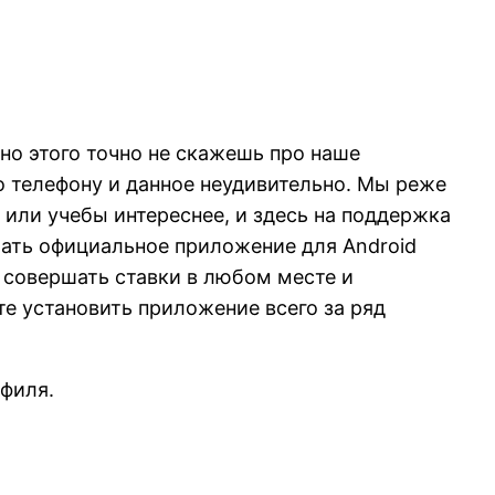
но этого точно не скажешь про наше
о телефону и данное неудивительно. Мы реже
или учебы интереснее, и здесь на поддержка
ачать официальное приложение для Android
 совершать ставки в любом месте и
е установить приложение всего за ряд
филя.