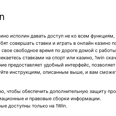
n
но исполин давать доступ не ко всем функциям, 
ят совершать ставки и играть в онлайн казино п
 свое свободное время по дороге домой с работы 
екаетесь ставками на спорт или казино, 1win ск
ие предоставляет удобный интерфейс, позволяет
уйте инструкциям, описанным выше, и вам сможет
ю, чтобы обеспечить дополнительную защиту про
мационные и правовые сборки информации.
ые доступны только на 1Win.