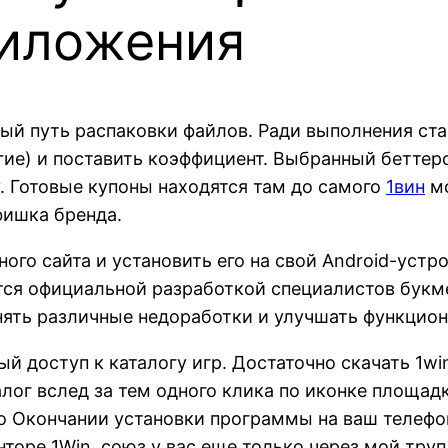
иложения
ый путь распаковки файлов. Ради выполнения ст
гие) и поставить коэффициент. Выбранный беттер
. Готовые купоны находятся там до самого
1вин
мо
фишка бренда.
ого сайта и установить его на свой Android-устр
тся официальной разработкой специалистов букм
анять различные недоработки и улучшать функцион
доступ к каталогу игр. Достаточно скачать 1win
алог вслед за тем одного клика по иконке площад
По Окончании установки программы на ваш телефо
торе 1Win, союз у вас еще только через мой труп