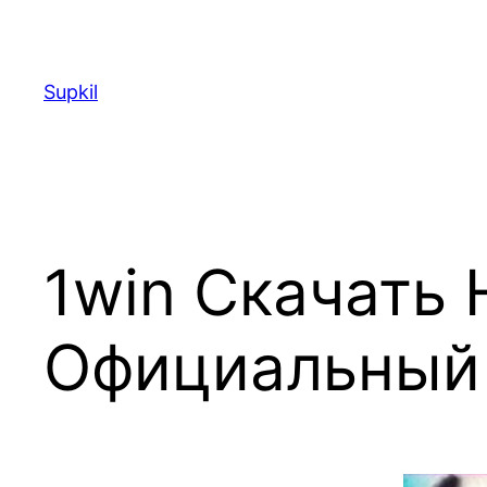
Saltar
al
contenido
Supkil
1win Скачать 
Официальный