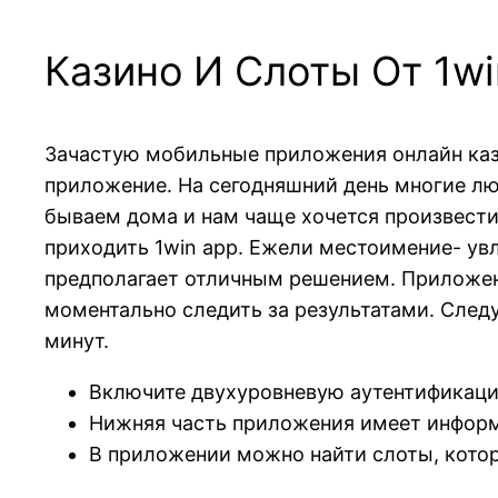
Казино И Слоты От 1wi
Зачастую мобильные приложения онлайн кази
приложение. На сегодняшний день многие люб
бываем дома и нам чаще хочется произвести
приходить 1win app. Ежели местоимение- увл
предполагает отличным решением. Приложен
моментально следить за результатами. След
минут.
Включите двухуровневую аутентификаци
Нижняя часть приложения имеет инфор
В приложении можно найти слоты, котор