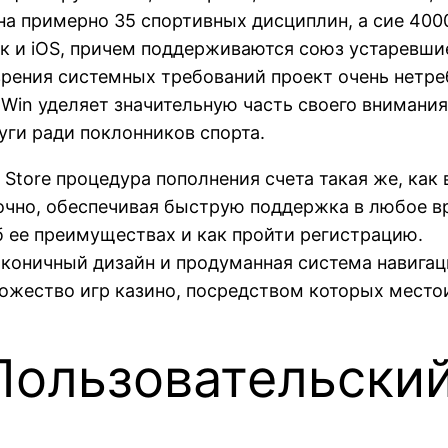
 на примерно 35 спортивных дисциплин, а сие 40
к и iOS, причем поддерживаются союз устаревшие
рения системных требований проект очень нетреб
Win уделяет значительную часть своего внимания
уги ради поклонников спорта.
 Store процедура пополнения счета такая же, как
очно, обеспечивая быструю поддержка в любое в
об ее преимуществах и как пройти регистрацию.
коничный дизайн и продуманная система навигац
ножество игр казино, посредством которых место
Пользовательски