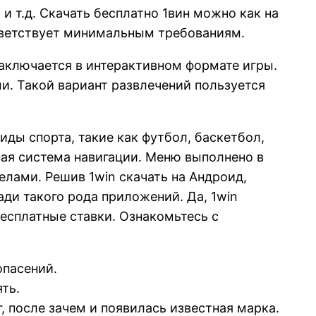
и т.д. Скачать бесплатно 1вин можно как на
оответствует минимальным требованиям.
заключается в интерактивном формате игры.
и. Такой вариант развлечений пользуется
ды спорта, такие как футбол, баскетбол,
ная система навигации. Меню выполнено в
лами. Решив 1win скачать на Андроид,
ади такого рода приложений. Да, 1win
есплатные ставки. Ознакомьтесь с
опасений.
ть.
г, после зачем и появилась известная марка.