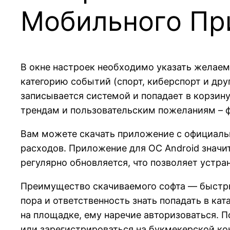
Мобильного Пр
В окне настроек необходимо указать желаем
категорию событий (спорт, киберспорт и дру
записывается системой и попадает в корзину
трендам и пользовательским пожеланиям – 
Вам можете скачать приложение с официальн
расходов. Приложение для ОС Android значи
регулярно обновляется, что позволяет устр
Преимущество скачиваемого софта — быстрый 
пора и ответственность знать попадать в кат
на площадке, ему наречие авторизоваться. 
или зарегистрироваться на букмекерской кон