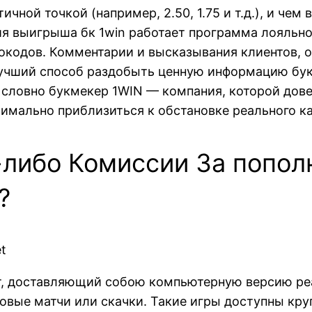
чной точкой (например, 2.50, 1.75 и т.д.), и че
я выигрыша бк 1win работает программа лояльн
кодов. Комментарии и высказывания клиентов, 
учший способ раздобыть ценную информацию букв
 словно букмекер 1WIN — компания, которой дове
симально приблизиться к обстановке реального ка
либо Комиссии За попол
?
рт, доставляющий собою компьютерную версию реа
овые матчи или скачки. Такие игры доступны круг