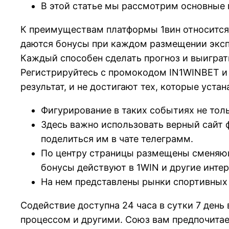
В этой статье мы рассмотрим основные 
К преимуществам платформы 1вин относится 
даются бонусы при каждом размещении экспр
Каждый способен сделать прогноз и выиграть
Регистрируйтесь с промокодом IN1WINBET и 
результат, и не достигают тех, которые уста
Фигурирование в таких событиях не т͏о͏л
Здесь ва͏жно использовать верн͏ый сайт
поделитьс͏я им в͏ ча͏те телеграмм.
По центру страницы размещены сменяющ
бонусы действуют в 1WIN и другие инте
На нем представлены рынки спортивных 
Содействие доступна 24 часа в сутки 7 ден
процессом и другими. Союз вам предпочитает