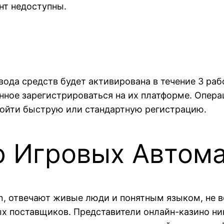
нт недоступны.
вывода средств будет активирована в течение 3 ра
данное зарегистрироваться на их платформе. Опер
ройти быструю или стандартную регистрацию.
р Игровых Автом
n, отвечают живые люди и понятным языком, не в
х поставщиков. Представители онлайн-казино ни