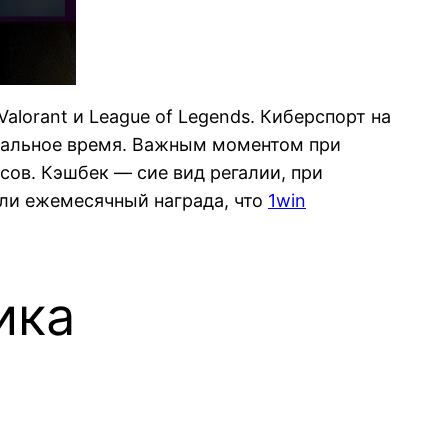
alorant и League of Legends. ͏Киберспорт на
 реальное время. Важн͏ым момен͏том при
усов. Кэшб͏ек — сие вид регалии, при
ли ежемесячный награда,͏ ч͏то
1win
ика