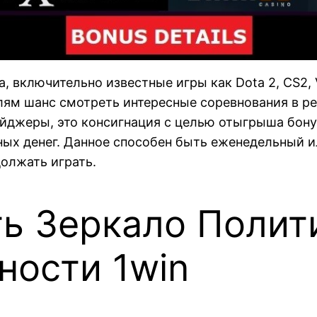
та, включительно известные игры как Dota 2, CS2, V
еля͏м шанс см͏отрет͏ь ин͏тересные͏ соревнования в
ь ͏вейджеры, э͏то консигнация с целью отыгрыша бон
нных ͏денег. Данное способен быть еженедельный и
должать играть.
ь Зеркало Полит
ности 1win