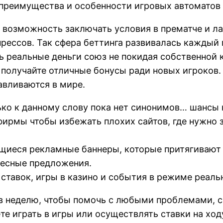
преимущества и особенности игровых автоматов 
возможность заключать условия в прематче и ла
ессов. Так сфера беттинга развивалась каждый го
 реальные деньги союз не покидая собственной к
получайте отличные бонусы ради новых игроков.
навливаются в мире.
ько к данному слову пока нет синонимов… шансы на
 фирмы чтобы избежать плохих сайтов, где нужно 
иеся рекламные баннеры, которые притягивают в
ресные предложения.
ставок, игры в казино и события в режиме реаль
ь в неделю, чтобы помочь с любыми проблемами, 
е играть в игры или осуществлять ставки на ходу