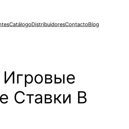
ntes
Catálogo
Distribuidores
Contacto
Blog
 Игровые
е Ставки В