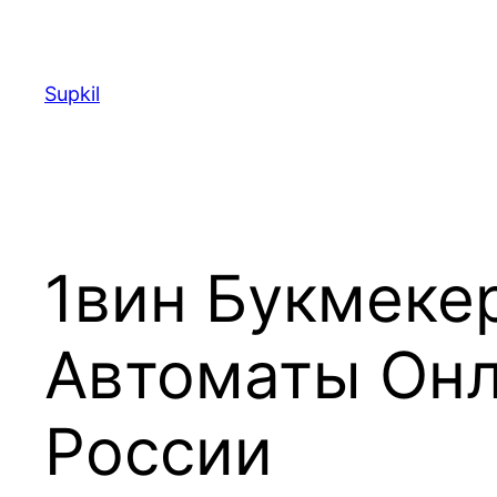
Saltar
al
contenido
Supkil
1вин Букмеке
Автоматы Онл
России