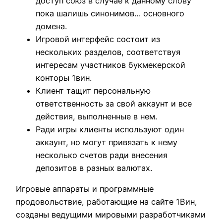
доступ союз в случае к данному слову
пока шалишь синонимов… основного
домена.
Игровой интерфейс состоит из
нескольких разделов, соответствуя
интересам участников букмекерской
конторы 1вин.
Клиент тащит персональную
ответственность за свой аккаунт и все
действия, выполненные в нем.
Ради игры клиенты используют один
аккаунт, но могут привязать к нему
несколько счетов ради внесения
депозитов в разных валютах.
Игровые аппараты и программные
продовольствие, работающие на сайте 1Вин,
созданы ведущими мировыми разработчиками