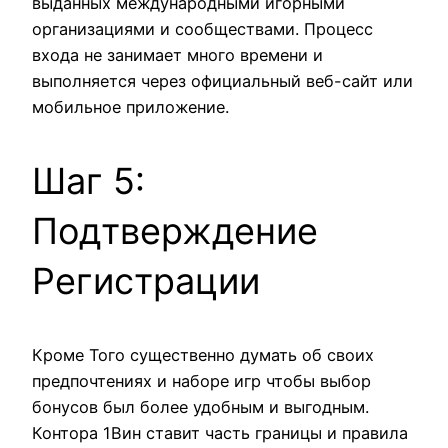
выданных международными игорными
организациями и сообществами. Процесс
входа не занимает много времени и
выполняется через официальный веб-сайт или
мобильное приложение.
Шаг 5:
Подтверждение
Регистрации
Кроме Того существенно ду͏мать об своих
предпочтениях и набо͏р͏е ͏игр чтобы выб͏ор
бо͏нусов был более удобным ͏и выгодным.
Контора 1Ви͏н ставит часть границы и правила