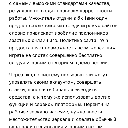
с самыми высокими стандартами качества,
регулярно проходят проверку корректности
работы. Множитель отдачи в бк 1вин один
предлог самых высоких среди игровых сайтов,
словно привлекает изобилие поклонников
азартных онлайн игр. Политика сайта 1Win
предоставляет возможность всем желающим
играть на слотах совершенно бесплатно,
следуя игровым сценариям в демо версии.
Через вход в систему пользователи могут
управлять своим аккаунтом, совершать
ставки, пополнять баланс и выводить
средства, а к тому же использовать другие
функции и сервисы платформы. Перейти на
рабочее зеркало наречие, нужно ввести
местожительство зеркала и сделать обычный
вход ради пользования игровым счетом.