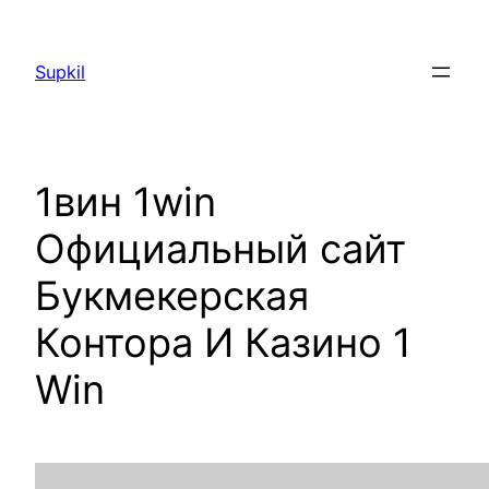
Saltar
al
Supkil
contenido
1вин 1win
Официальный сайт ️
Букмекерская
Контора И Казино 1
Win