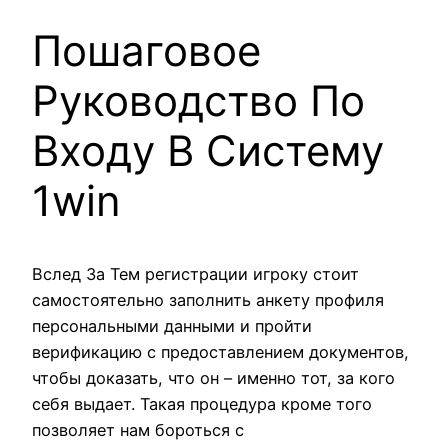
Пошаговое
Руководство По
Входу В Систему
1win
Вслед За Тем регистрации игроку стоит
самостоятельно заполнить анкету профиля
персональными данными и пройти
верификацию с предоставлением документов,
чтобы доказать, что он – именно тот, за кого
себя выдает. Такая процедура кроме того
позволяет нам бороться с