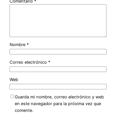
Comentario
*
Nombre
*
Correo electrónico
*
Web
Guarda mi nombre, correo electrónico y web
en este navegador para la próxima vez que
comente.