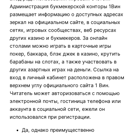
Администрация букмекерской конторы 1Вин
размещает информацию о доступных адресах
зеркал на официальном сайте, в социальных
сетях, игровых сообществах, веб ресурсах
других казино и букмекеров. За онлайн
столами можно играть в карточные игры
покер, баккара, блэк джек в казино, крутить
барабаны на слотах, а также участвовать в
других азартных играх на деньги. Ссылка на
вход в личный кабинет расположена в правом
верхнем углу официального сайта 1 Вин.
Читатель может авторизоваться с помощью
электронной почты, гостиница телефона или
аккаунта в социальной сети, ежели он
использовался при регистрации.
Да, однако преимущественно