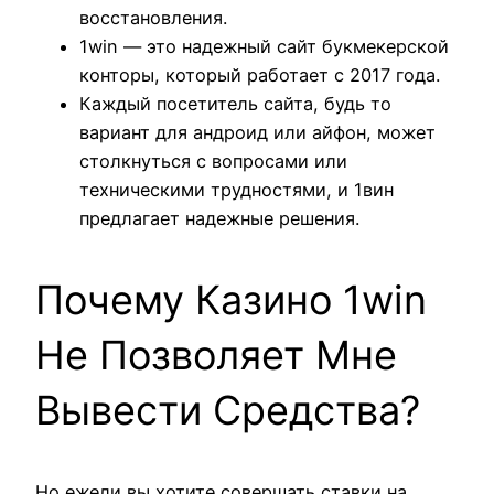
восстановления.
1win — это надежный сайт букмекерской
конторы, который работает с 2017 года.
Каждый посетитель сайта, будь то
вариант для андроид или айфон, может
столкнуться с вопросами или
техническими трудностями, и 1вин
предлагает надежные решения.
Почему Казино 1win
Не Позволяет Мне
Вывести Средства?
Но ежели вы хотите совершать ставки на