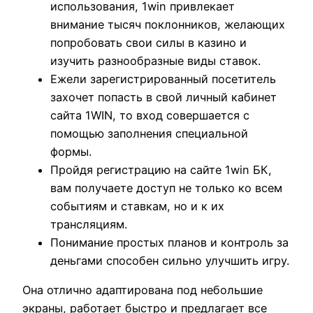
использования, 1win привлекает
внимание тысяч поклонников, желающих
попробовать свои силы в казино и
изучить разнообразные виды ставок.
Ежели зарегистрированный посетитель
захочет попасть в свой личный кабинет
сайта 1WIN, то вход совершается с
помощью заполнения специальной
формы.
Пройдя регистрацию на сайте 1win БК,
вам получаете доступ не только ко всем
событиям и ставкам, но и к их
трансляциям.
Понима͏ни͏е прос͏тых планов и конт͏рол͏ь за
деньгами способен сильно улучшить игру.
Она отлично адаптирована под небольшие
экраны, работает быстро и предлагает все