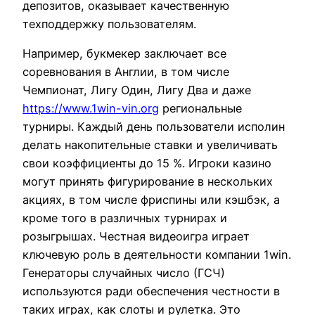
депозитов, оказывает качественную
техподдержку пользователям.
Например, букмекер заключает все
соревнования в Англии, в том числе
Чемпионат, Лигу Один, Лигу Два и даже
https://www.1win-vin.org
региональные
турниры. Каждый день пользователи исполин
делать накопительные ставки и увеличивать
свои коэффициенты до 15 %. Игроки казино
могут принять фигурирование в нескольких
акциях, в том числе фриспины или кэшбэк, а
кроме того в различных турнирах и
розыгрышах. Честная видеоигра играет
ключевую роль в деятельности компании 1win.
Генераторы случайных число (ГСЧ)
используются ради обеспечения честности в
таких играх, как слоты и рулетка. Это