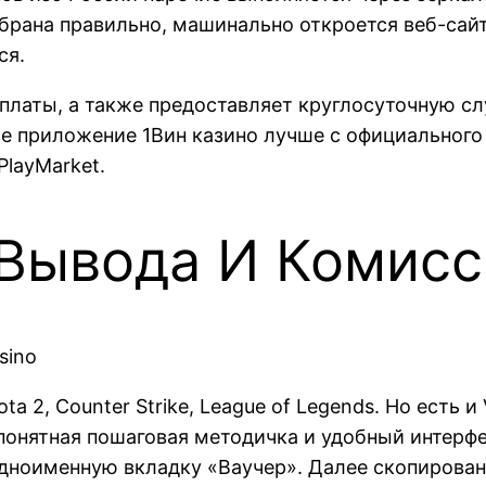
рана правильно, машинально откроется веб-сайт 
ся.
латы, а также предоставляет круглосуточную сл
 приложение 1Вин казино лучше с официального 
PlayMarket.
 Вывода И Комисс
, Counter Strike, League of Legends. Но есть и Valo
понятная пошаговая методичка и удобный интерфе
дноименную вкладку «Ваучер». Далее скопирован