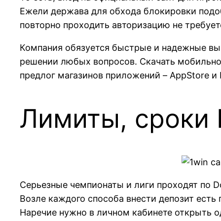
Ежели держава для обхода блокировки подоб
повторно проходить авторизацию не требует
Компания обязуется быстрые и надежные вып
решении любых вопросов. Скачать мобильное
предлог магазинов приложений – AppStore и 
Лимиты, сроки
Серьезные чемпионаты и лиги проходят по Dota 2
Возле каждого способа внести депозит есть 
Наречие нужно в личном кабинете открыть о