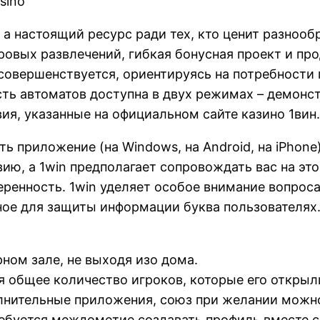
 а настоящий ресурс ради тех, кто ценит разнооб
ровых развлечений, гибкая бонусная проект и пр
 совершенствуется, ориентируясь на потребности
асть автоматов доступна в двух режимах – демон
ия, указанные на официальном сайте казино 1вин.
ь приложение (на Windows, на Android, на iPhone
вию, а 1win предполагает сопровождать вас на эт
еренность. 1win уделяет особое внимание вопрос
ное для защиты информации буква пользователях
ном зале, не выходя изо дома.
я общее количество игроков, которые его открыл
лнительные приложения, союз при желании можно
ебуется междометие создавать профиль вместе с