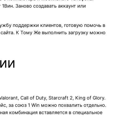
1Вин. Заново создавать аккаунт или
ужбу поддержки клиентов, готовую помочь в
сайта. К Тому Же выполнить загрузку можно
ии
rant, Call of Duty, Starcraft 2, King of Glory.
йс, за союз 1 Win можно похвалить отдельно.
ная комбинация вставляется в специальное