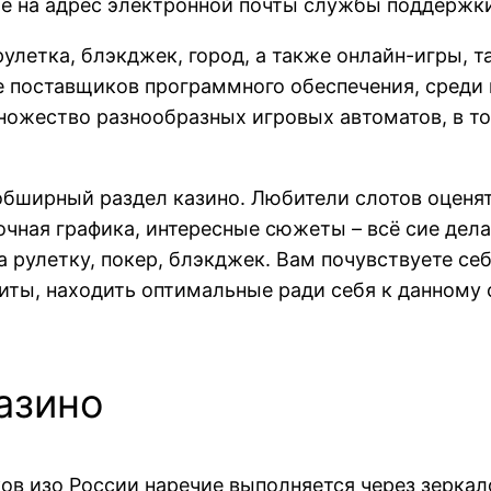
 на адрес электронной почты службы поддержки,
рулетка, блэкджек, город, а также онлайн-игры, т
е поставщиков программного обеспечения, среди к
множество разнообразных игровых автоматов, в т
и обширный раздел казино. Любители слотов оцен
очная графика, интересные сюжеты – всё сие дел
 рулетку, покер, блэкджек. Вам почувствуете себ
ты, находить оптимальные ради себя к данному 
.
азино
ков изо России наречие выполняется через зерка