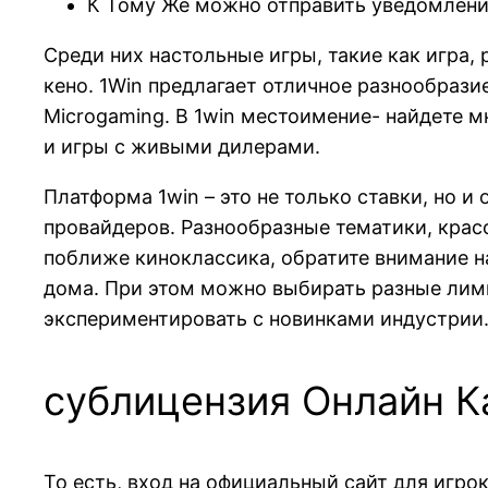
К Тому Же можно отправить уведомление
Среди них настольные игры, такие как игра, 
кено. 1Win предлагает отличное разнообрази
Microgaming. В 1win местоимение- найдете 
и игры с живыми дилерами.
Платформа 1win – это не только ставки, но 
провайдеров. Разнообразные тематики, крас
поближе киноклассика, обратите внимание на
дома. При этом можно выбирать разные лими
экспериментировать с новинками индустрии
сублицензия Онлайн К
То есть, вход на официальный сайт для игро