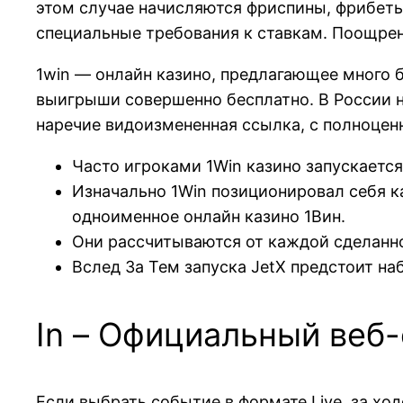
этом случае начисляются фриспины, фрибеты 
специальные требования к ставкам. Поощрени
1win — онлайн казино, предлагающее много 
выигрыши совершенно бесплатно. В России на
наречие видоизмененная ссылка, с полноце
Часто игроками 1Win казино запускается
Изначально 1Win позиционировал себя к
одноименное онлайн казино 1Вин.
Они рассчитываются от каждой сделанно
Вслед За Тем запуска JetX предстоит на
In – Официальный веб
Если выбрать событие в формате Live, за х