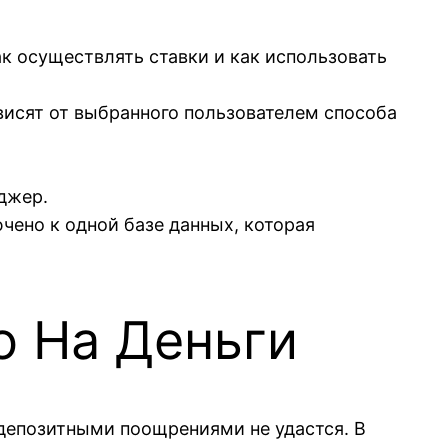
ак осуществлять ставки и как использовать
висят от выбранного пользователем способа
джер.
чено к одной базе данных, которая
о На Деньги
здепозитными поощрениями не удастся. В