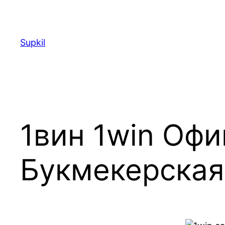
Saltar
al
contenido
Supkil
1вин 1win Офи
Букмекерская 