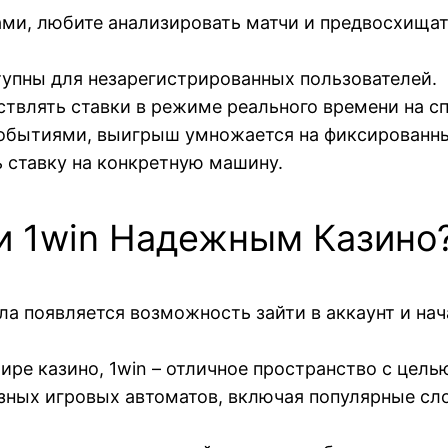
ами, любите анализировать матчи и предвосхища
тупны для незарегистрированных пользователей.
твлять ставки в режиме реального времени на с
событиями, выигрыш умножается на фиксированны
 ставку на конкретную машину.
и 1win Надежным Казино
ла появляется возможность зайти в аккаунт и на
ире казино, 1win – отличное пространство с цель
зных игровых автоматов, включая популярные сл