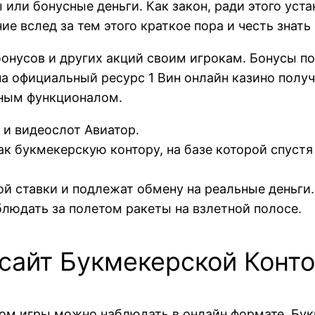
или бонусные деньги. Как закон, ради этого уст
е вслед за тем этого краткое пора и честь знать 
бонусов и других акций своим игрокам. Бонусы п
 официальный ресурс 1 Вин онлайн казино получи
нным функционалом.
 и видеослот Авиатор.
ак букмекерскую контору, на базе которой спуст
й ставки и подлежат обмену на реальные деньги.
блюдать за полетом ракеты на взлетной полосе.
-сайт Букмекерской Конт
одом игры можно наблюдать в онлайн формате. Б