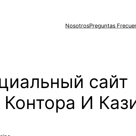
Nosotros
Preguntas Frecue
циальный сайт ️
Контора И Кази