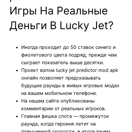
Игры На Реальные
Деньги В Lucky Jet?
Иногда проходит до 50 ставок синего и
фиолетового цвета подряд, прежде чем
сыграет показатель выше десятки.
Проект взлом lucky jet predictor mod apk
онлайн позволяет предсказывать
будущие раунды в живых игровых модах
на вашем мобильном телефоне.
На нашем сайте опубликованы
комментарии от реальных игроков.
Главная фишка слота — промежуток
раунда, когда героиня летит на
повышенной скорости, в итоге зачем