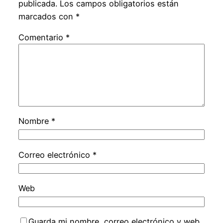
publicada.
Los campos obligatorios están
marcados con
*
Comentario
*
Nombre
*
Correo electrónico
*
Web
Guarda mi nombre, correo electrónico y web