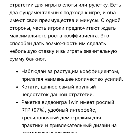
стратегии для игры в слоты или рулетку. Есть
два фундаментальных подхода к игре, и оба
имеют свои преимущества и минусы. С одной
стороны, часть игроки предпочитают ждать
максимального роста коэффициента. Это
способен дать возможность им сделать
небольшую ставку и выиграть значительную
сумму банкнот.
Наблюдай за растущим коэффициентом,
прилагая наименьшее количество усилий.
Кстати, данное самый крупный
недостаток данной стратегии.
Ракетка видеоигра 1win имеет рослый
RTP (97%), удобный интерфейс,
тренировочный демо-режим для
практики и привлекательный дизайн на