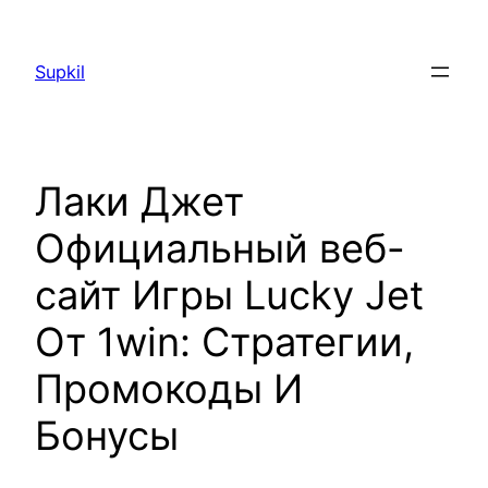
Saltar
al
Supkil
contenido
Лаки Джет
Официальный веб-
сайт Игры Lucky Jet
От 1win: Стратегии,
Промокоды И
Бонусы