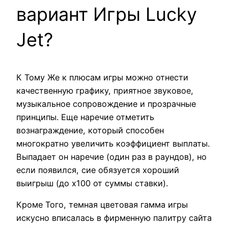
вариант Игры Lucky
Jet?
К Тому Же к плюсам игры можно отнести
качественную графику, приятное звуковое,
музыкальное сопровождение и прозрачные
принципы. Еще наречие отметить
вознаграждение, который способен
многократно увеличить коэффициент выплаты.
Выпадает он наречие (один раз в раундов), но
если появился, сие обязуется хороший
выигрыш (до х100 от суммы ставки).
Кроме Того, темная цветовая гамма игры
искусно вписалась в фирменную палитру сайта