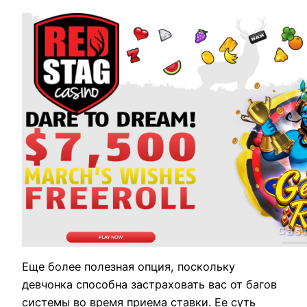
Еще более полезная опция, поскольку
девчонка способна застраховать вас от багов
системы во время приема ставки. Ее суть