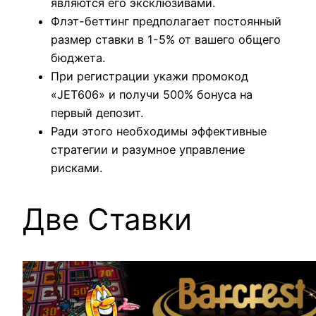
являются его эксклюзивами.
Флэт-беттинг предполагает постоянный
размер ставки в 1-5% от вашего общего
бюджета.
При регистрации укажи промокод
«JET606» и получи 500% бонуса на
первый депозит.
Ради этого необходимы эффективные
стратегии и разумное управление
рисками.
Две Ставки