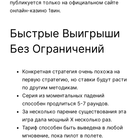
публикуется только на официальном сайте
онлайн-казино 1вин.
Быстрые Выигрыши
Без Ограничений
Конкретная стратегия очень похожа на
первую стратегию, но ставки будут расти
по другим методикам.
Серия из моментальных падений
способен продлиться 5-7 раундов.
За несколько парение существования эта
игра дала мощный Х несколько раз.
Тариф способен быть выведена в любой
мгновение, пока пилот в полете.