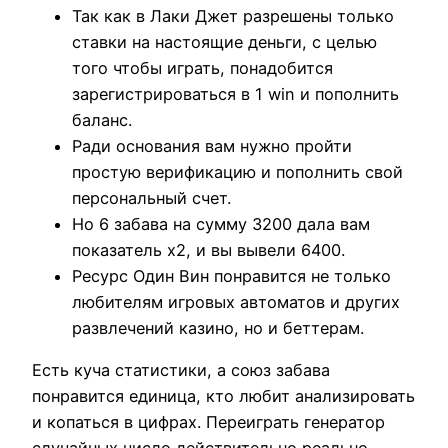
Так как в Лаки Джет разрешены только
ставки на настоящие деньги, с целью
того чтобы играть, понадобится
зарегистрироваться в 1 win и пополнить
баланс.
Ради основания вам нужно пройти
простую верификацию и пополнить свой
персональный счет.
Но 6 забава на сумму 3200 дала вам
показатель х2, и вы вывели 6400.
Ресурс Один Вин понравится не только
любителям игровых автоматов и других
развлечений казино, но и беттерам.
Есть куча статистики, а союз забава
понравится единица, кто любит анализировать
и копаться в цифрах. Переиграть генератор