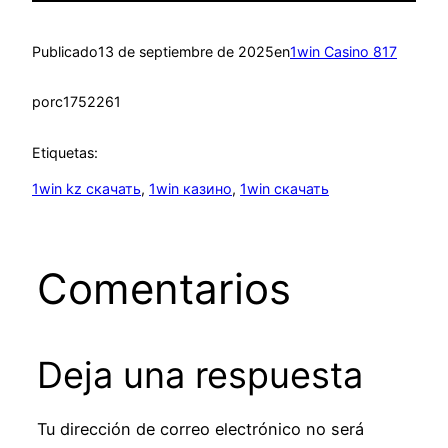
Publicado
13 de septiembre de 2025
en
1win Casino 817
por
c1752261
Etiquetas:
1win kz скачать
, 
1win казино
, 
1win скачать
Comentarios
Deja una respuesta
Tu dirección de correo electrónico no será