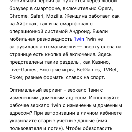
Мобильная версия загружается через любой
браузер в смартфоне, включительно Opera,
Chrome, Safari, Mozilla. Женщина работает как
на Айфонах, так и на смартфонах с
операционной системой Андроид. Ежели
мобильная разновидность
1win
1win не
загрузилась автоматически — вверху слева на
странице есть кнопка её включения. Здесь
представлены такие разделы, как Казино,
Live-Games, Быстрые игры, BetGames, TVBet,
Poker, разные форматы ставок на спорт.
Оптимальный вариант – зеркало 1вин с
измененным доменным адресом. Используйте
рабочее зеркало 1win с измененным доменным
адресом? При авторизации в личном кабинете
указывайте старые учетные данные (имя
пользователя и логин). Чтобы обезопасить