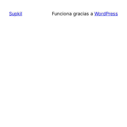
Supkil
Funciona gracias a
WordPress