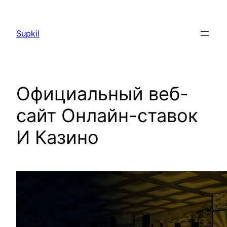
Saltar
al
Supkil
contenido
Официальный веб-
сайт Онлайн-ставок
И Казино