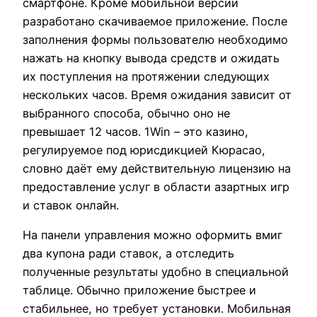
смартфоне. Кроме мобильной версии
разработано скачиваемое приложение. После
заполнения формы пользователю необходимо
нажать на кнопку вывода средств и ожидать
их поступления на протяжении следующих
нескольких часов. Время ожидания зависит от
выбранного способа, обычно оно не
превышает 12 часов. 1Win – это казино,
регулируемое под юрисдикцией Кюрасао,
словно даёт ему действительную лицензию на
предоставление услуг в области азартных игр
и ставок онлайн.
На панели управления можно оформить вмиг
два купона ради ставок, а отследить
полученные результаты удобно в специальной
таблице. Обычно приложение быстрее и
стабильнее, но требует установки. Мобильная