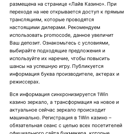
размещена на странице «Лайв Казино». При
переходе на нее открывается доступ к прямым
трансляциям, которые проводятся
настоящими дилерами. Рекомендуем
использовать promocode, данное увеличит
Ваш депозит. Ознакомьтесь с условиями,
выбирайте подходящие предложения и
используйте их наречие, чтобы повысить
шансы на успешную игру. Публикуется
информация буква производителе, актерах и
режиссерах.
Вся информация синхронизируется 1Win
казино зеркало, а трансформация на новое и
актуальное сейчас зеркало происходит
машинально. Регистрация в 1Win казино –
обязательная сеанс с целью всех посетителей
официального сайта букмекера, которые