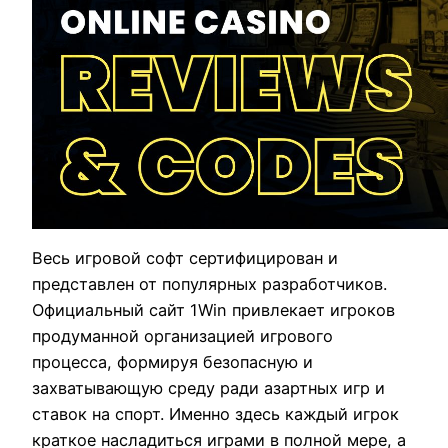
Весь игровой софт сертифицирован и
представлен от популярных разработчиков.
Официальный сайт 1Win привлекает игроков
продуманной организацией игрового
процесса, формируя безопасную и
захватывающую среду ради азартных игр и
ставок на спорт. Именно здесь каждый игрок
краткое насладиться играми в полной мере, а