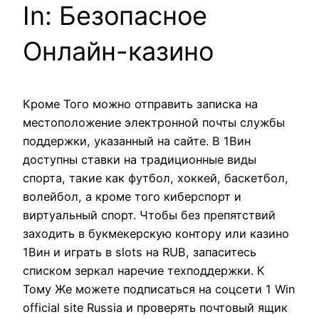
In: Безопасное
Онлайн-казино
Кроме Того можно отправить записка на
местоположение электронной почты службы
поддержки, указанный на сайте. В 1Вин
доступны ставки на традиционные виды
спорта, такие как футбол, хоккей, баскетбол,
волейбол, а кроме того киберспорт и
виртуальный спорт. Чтобы без препятствий
заходить в букмекерскую контору или казино
1Вин и играть в slots на RUB, запаситесь
списком зеркал наречие техподдержки. К
Тому Же можете подписаться на соцсети 1 Win
official site Russia и проверять почтовый ящик