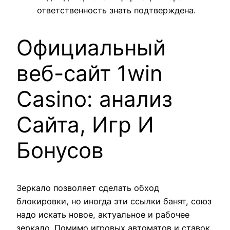
ответственность знать подтверждена.
Официальный
веб-сайт 1win
Casino: анализ
Сайта, Игр И
Бонусов
Зеркало позволяет сделать обход
блокировки, но иногда эти ссылки банят, союз
надо искать новое, актуальное и рабочее
зеркало. Помимо игровых автоматов и ставок