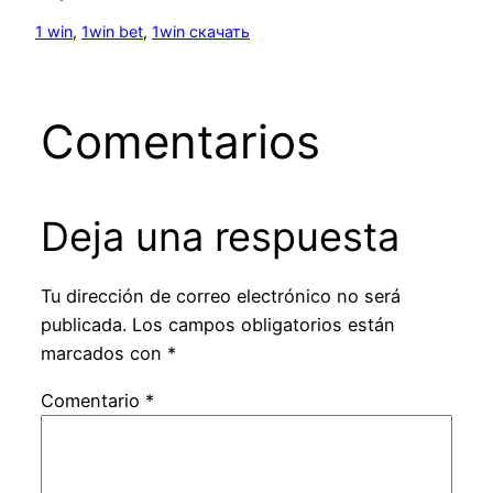
1 win
, 
1win bet
, 
1win скачать
Comentarios
Deja una respuesta
Tu dirección de correo electrónico no será
publicada.
Los campos obligatorios están
marcados con
*
Comentario
*