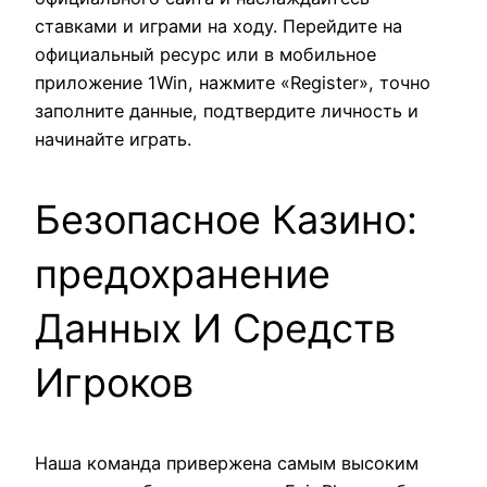
ставками и играми на ходу. Перейдите на
официальный ресурс или в мобильное
приложение 1Win, нажмите «Register», точно
заполните данные, подтвердите личность и
начинайте играть.
Безопасное Казино:
предохранение
Данных И Средств
Игроков
Наша команда привержена самым высоким