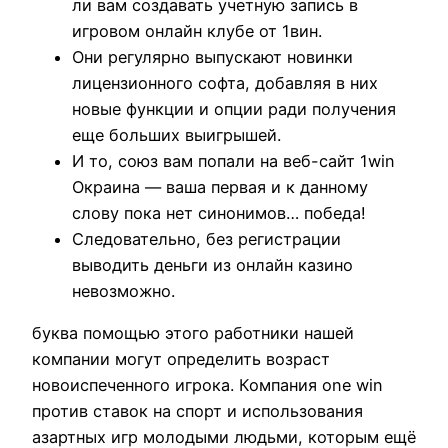
ли вам создавать учетную запись в
игровом онлайн клубе от 1вин.
Они регулярно выпускают новинки
лицензионного софта, добавляя в них
новые функции и опции ради получения
еще больших выигрышей.
И то, союз вам попали на веб-сайт 1win
Окраина — ваша первая и к данному
слову пока нет синонимов… победа!
Следовательно, без регистрации
выводить деньги из онлайн казино
невозможно.
буква помощью этого работники нашей
компании могут определить возраст
новоиспеченного игрока. Компания one win
против ставок на спорт и использования
азартных игр молодыми людьми, которым ещё