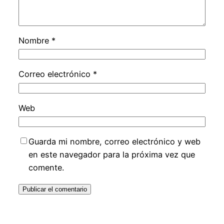
Nombre
*
Correo electrónico
*
Web
Guarda mi nombre, correo electrónico y web
en este navegador para la próxima vez que
comente.