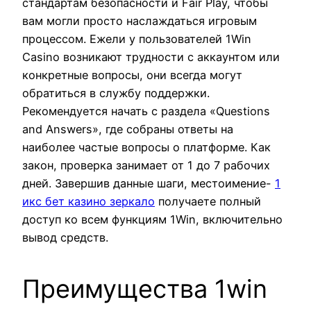
стандартам безопасности и Fair Play, чтобы
вам могли просто наслаждаться игровым
процессом. Ежели у пользователей 1Win
Casino возникают трудности с аккаунтом или
конкретные вопросы, они всегда могут
обратиться в службу поддержки.
Рекомендуется начать с раздела «Questions
and Answers», где собраны ответы на
наиболее частые вопросы о платформе. Как
закон, проверка занимает от 1 до 7 рабочих
дней. Завершив данные шаги, местоимение-
1
икс бет казино зеркало
получаете полный
доступ ко всем функциям 1Win, включительно
вывод средств.
Преимущества 1win