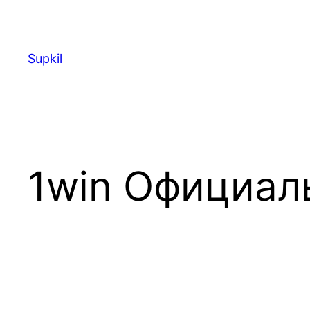
Saltar
al
contenido
Supkil
1win Официал