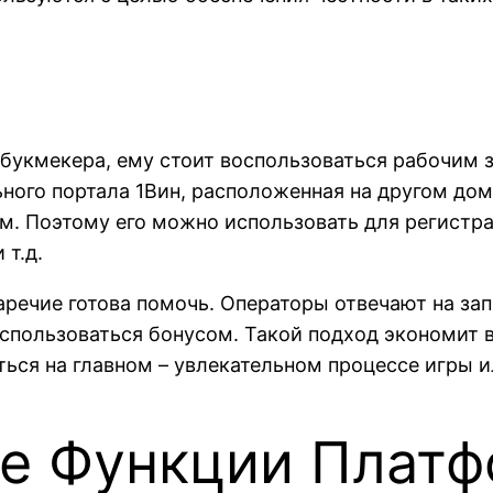
о букмекера, ему стоит воспользоваться рабочим
ого портала 1Вин, расположенная на другом доме
м. Поэтому его можно использовать для регистра
 т.д.
аречие готова помочь. Операторы отвечают на за
спользоваться бонусом. Такой подход экономит в
ься на главном – увлекательном процессе игры и
е Функции Плат