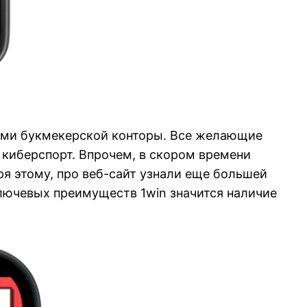
гами букмекерской конторы. Все желающие
а киберспорт. Впрочем, в скором времени
ря этому, про веб-сайт узнали еще большей
ключевых преимуществ 1win значится наличие