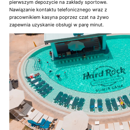
pierwszym depozycie na zakłady sportowe.
Nawiązanie kontaktu telefonicznego wraz z
pracownikiem kasyna poprzez czat na żywo
zapewnia uzyskanie obsługi w parę minut.