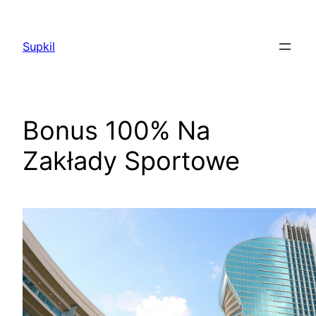
Saltar
al
Supkil
contenido
Bonus 100% Na
Zakłady Sportowe