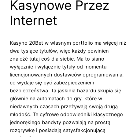
Kasynowe Przez
Internet
Kasyno 20Bet w własnym portfolio ma więcej niż
dwa tysiące tytułów, więc każdy powinien
znaleźć tutaj coś dla siebie. Ma to siano
wyłącznie i wyłącznie tytuły od momentu
licencjonowanych dostawców oprogramowania,
co wydaje się być zabezpieczeniem
bezpieczeństwa. Ta jaskinia hazardu skupia się
głównie na automatach do gry, które w
niedawnych czasach przeżywają swoją drugą
młodość. Te cyfrowe odpowiedniki klasycznego
jednorękiego bandyty pozwalają na prostą
rozgrywkę i posiadają satysfakcjonującą