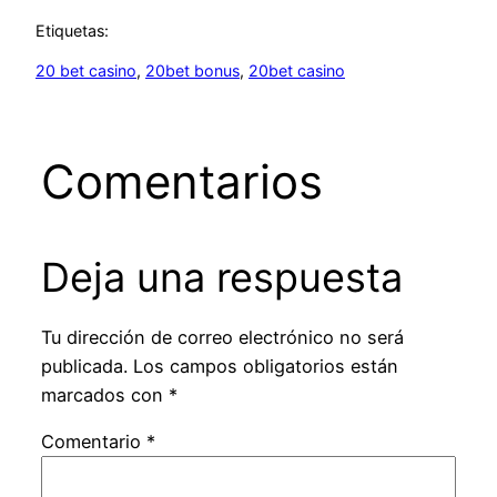
Etiquetas:
20 bet casino
, 
20bet bonus
, 
20bet casino
Comentarios
Deja una respuesta
Tu dirección de correo electrónico no será
publicada.
Los campos obligatorios están
marcados con
*
Comentario
*