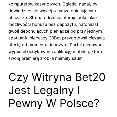
komputerów kasynowych. Oglądaj nadal, by
dowiedzieć się więcej o tymże obiecującym
obszarze. Strona odrzucić oferuje póki jakie
możliwości bonusu bez depozytu, natomiast
gwoli deponujących pieniądze po przy jednym
spotkaniu pierwszy 20Bet przygotował ciekawą
ofertę od momentu depozytu. Portal niedawno
wypuścił dedykowaną aplikację mobilną, która
swoją premierą zrobiła niemały szum.
Czy Witryna Bet20
Jest Legalny I
Pewny W Polsce?