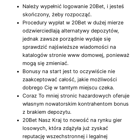
Należy wypełnić logowanie 20Bet, i jesteś
skończony, żeby rozpocząć.
Procedury wypłat w 20Bet w dużej mierze
odzwierciedlają alternatywy depozytów,
jednak zawsze porządnie wydaje się
sprawdzić najświeższe wiadomości na
katalogów stronie www domowej, ponieważ
mogą się zmieniać.
Bonusy na start jest to oczywiście nie
zaakceptować całość, jakie możliwości
dobrego Cię w tamtym miejscu czeka.
Coraz To mniej stronic hazardowych oferuje
własnym nowatorskim kontrahentom bonus
z brakiem depozytu.
20Bet Nasz Kraj to nowość na rynku gier
losowych, która zdążyła już zyskać
reputację wszechstronnej i legalnej