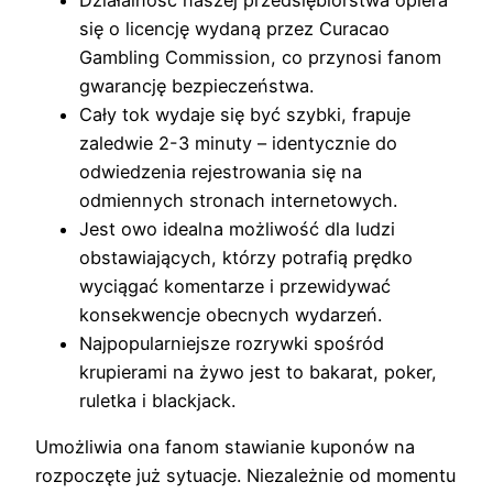
się o licencję wydaną przez Curacao
Gambling Commission, co przynosi fanom
gwarancję bezpieczeństwa.
Cały tok wydaje się być szybki, frapuje
zaledwie 2-3 minuty – identycznie do
odwiedzenia rejestrowania się na
odmiennych stronach internetowych.
Jest owo idealna możliwość dla ludzi
obstawiających, którzy potrafią prędko
wyciągać komentarze i przewidywać
konsekwencje obecnych wydarzeń.
Najpopularniejsze rozrywki spośród
krupierami na żywo jest to bakarat, poker,
ruletka i blackjack.
Umożliwia ona fanom stawianie kuponów na
rozpoczęte już sytuacje. Niezależnie od momentu