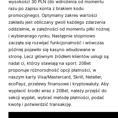
wysokości 30 PLN (do wdrożenia od momentu
razu po zapisu konta z brakiem kodu
promocyjnego). Optymalny zakres wartości
zakładu jest obliczany gwoli każdego zdarzenia
oddzielnie, w zależności od momentu piłki nożnej
i wybieranego rynku. Następnie stopniowo
zaczęła się rozwijać funkcjonalność i wówczas
później pojawiło się kasyno wbudowane w
stronę. Lecz głównym źródłem klientów usługi są
nadal ci, którzy stawiają na sport. 20Bet
proponuje różnorodność opcji płatności, w
naszym karty Visa/Mastercard, Skrill, Neteller,
ecoPayz, przelewy finansowe i kryptowaluty. Aby
wypłacić środki wraz z 20Bet, należy przejść do
sekcji wypłat, wybrać metodę płatności, podać
kwotę i potwierdzić transakcję.