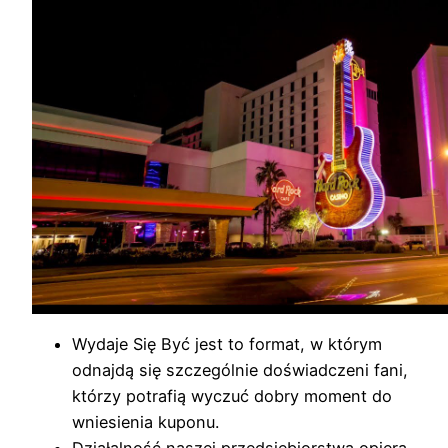
Wydaje Się Być jest to format, w którym
odnajdą się szczególnie doświadczeni fani,
którzy potrafią wyczuć dobry moment do
wniesienia kuponu.
Działalność naszej przedsiębiorstwa opiera