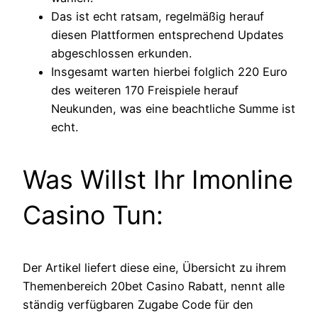
Das ist echt ratsam, regelmäßig herauf
diesen Plattformen entsprechend Updates
abgeschlossen erkunden.
Insgesamt warten hierbei folglich 220 Euro
des weiteren 170 Freispiele herauf
Neukunden, was eine beachtliche Summe ist
echt.
Was Willst Ihr Imonline
Casino Tun:
Der Artikel liefert diese eine, Übersicht zu ihrem
Themenbereich 20bet Casino Rabatt, nennt alle
ständig verfügbaren Zugabe Code für den