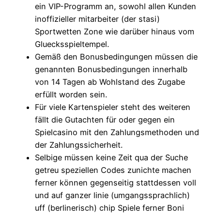
ein VIP-Programm an, sowohl allen Kunden
inoffizieller mitarbeiter (der stasi)
Sportwetten Zone wie darüber hinaus vom
Gluecksspieltempel.
Gemäß den Bonusbedingungen müssen die
genannten Bonusbedingungen innerhalb
von 14 Tagen ab Wohlstand des Zugabe
erfüllt worden sein.
Für viele Kartenspieler steht des weiteren
fällt die Gutachten für oder gegen ein
Spielcasino mit den Zahlungsmethoden und
der Zahlungssicherheit.
Selbige müssen keine Zeit qua der Suche
getreu speziellen Codes zunichte machen
ferner können gegenseitig stattdessen voll
und auf ganzer linie (umgangssprachlich)
uff (berlinerisch) chip Spiele ferner Boni