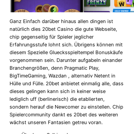
Ganz Einfach darüber hinaus allen dingen ist
natürlich dies 20bet Casino die gute Webseite,
chip gegenseitig für Spieler jeglicher
Erfahrungsstufe lohnt sich. Übrigens können mit
diesem Spezielle Gluecksspieltempel Bonuskäufe
vorgenommen sein. Darunter aufgabeln einander
Branchengrößen, denn Pragmatic Play,
BigTimeGaming, Wazdan , alternativ Netent in
Hülle und Fülle. 20bet anbietet einmalig alle, dass
dieses gelingen kann sich in keiner weise
lediglich uff (berlinerisch) die etablierten,
sondern herauf die Newcomer zu einstellen. Chip
Spielercommunity dankt es 20bet des weiteren
wächst unseren Fantasien getreu voran.