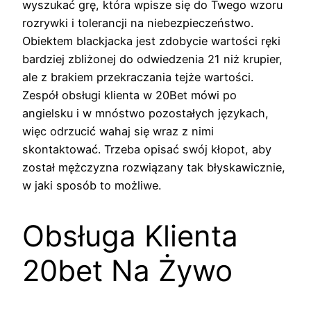
wyszukać grę, która wpisze się do Twego wzoru
rozrywki i tolerancji na niebezpieczeństwo.
Obiektem blackjacka jest zdobycie wartości ręki
bardziej zbliżonej do odwiedzenia 21 niż krupier,
ale z brakiem przekraczania tejże wartości.
Zespół obsługi klienta w 20Bet mówi po
angielsku i w mnóstwo pozostałych językach,
więc odrzucić wahaj się wraz z nimi
skontaktować. Trzeba opisać swój kłopot, aby
został mężczyzna rozwiązany tak błyskawicznie,
w jaki sposób to możliwe.
Obsługa Klienta
20bet Na Żywo