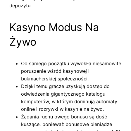
depozytu.
Kasyno Modus Na
Żywo
Od samego początku wywołała niesamowite
poruszenie wśród kasynowej i
bukmacherskiej społeczności.
Dzięki temu gracze uzyskują dostęp do
odwiedzenia gigantycznego katalogu
komputerów, w którym dominują automaty
online i rozrywki w kasynie na żywo.
Żądania ruchu owego bonusu są dość
kuszące, ponieważ bonusowe pieniądze