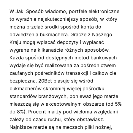
W Jaki Sposób wiadomo, portfele elektroniczne
to wyraźnie najskuteczniejszy sposób, w który
można przelać środki spośród konta do
odwiedzenia bukmachera. Gracze z Naszego
Kraju mogą wpłacać depozyty i wypłacać
wygrane na kilkanaście różnych sposobów.
Każda spośród dostępnych metod bankowych
wydaje się być realizowana za pośrednictwem
zaufanych pośredników transakcji i całkowicie
bezpieczna. 20Bet plasuje się wśród
bukmacherów skromniej więcej pośrodku
standardów branżowych, ponieważ jego marże
mieszczą się w akceptowalnym obszarze (od 5%
do 8%). Procent marży pod wieloma względami
zależy od czasu ruchu, który obstawiasz.
Najniższe marże są na meczach piłki nożnej,