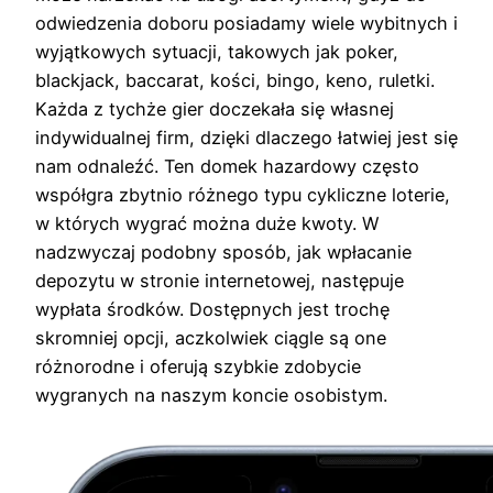
odwiedzenia doboru posiadamy wiele wybitnych i
wyjątkowych sytuacji, takowych jak poker,
blackjack, baccarat, kości, bingo, keno, ruletki.
Każda z tychże gier doczekała się własnej
indywidualnej firm, dzięki dlaczego łatwiej jest się
nam odnaleźć. Ten domek hazardowy często
współgra zbytnio różnego typu cykliczne loterie,
w których wygrać można duże kwoty. W
nadzwyczaj podobny sposób, jak wpłacanie
depozytu w stronie internetowej, następuje
wypłata środków. Dostępnych jest trochę
skromniej opcji, aczkolwiek ciągle są one
różnorodne i oferują szybkie zdobycie
wygranych na naszym koncie osobistym.