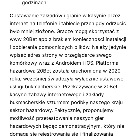
godzinach.
Obstawianie zakładów i granie w kasynie przez
internet na telefonie i tablecie przenigdy odrzucić
było mniej złożone. Gracze mogą skorzystać z
www 20Bet app z brakiem konieczności instalacji
i pobierania pomocniczych plików. Należy jedynie
wpisać adres strony w przeglądarce swego
komórkowy wraz z Androidem i iOS. Platforma
hazardowa 20Bet została uruchomiona w 2020
roku, wcześniej świadczyła wyłącznie ustawowe
usługi bukmacherskie. Przekazywane w 20Bet
kasyno zabawy internetowego i zakłady
bukmacherskie szturmem podbiły naszego kraju
sektor hazardowy. Faktycznie, proponujemy
możliwość przetestowania naszych gier
hazardowych będąc demonstracyjnym, który nie
domaga się rejestrowania się i finalizowania