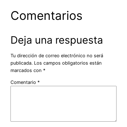
Comentarios
Deja una respuesta
Tu dirección de correo electrónico no será
publicada.
Los campos obligatorios están
marcados con
*
Comentario
*