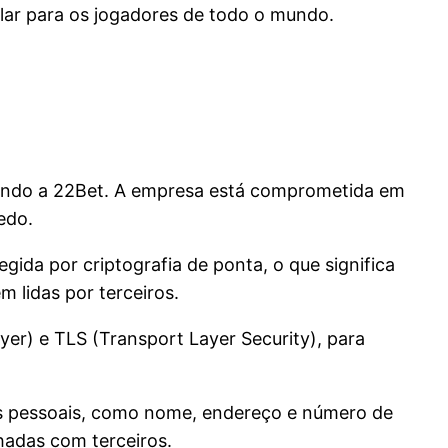
lar para os jogadores de todo o mundo.
luindo a 22Bet. A empresa está comprometida em
edo.
egida por criptografia de ponta, o que significa
m lidas por terceiros.
er) e TLS (Transport Layer Security), para
ões pessoais, como nome, endereço e número de
hadas com terceiros.