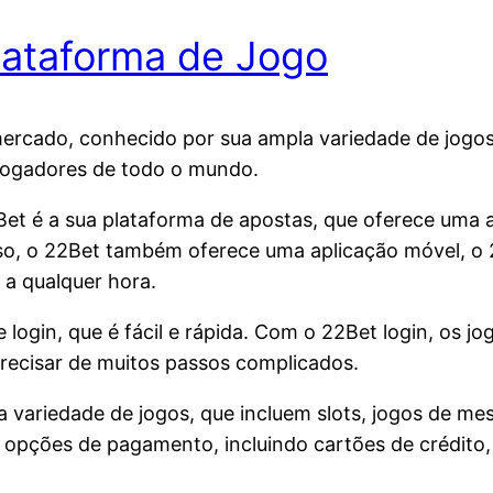
lataforma de Jogo
 mercado, conhecido por sua ampla variedade de jog
 jogadores de todo o mundo.
Bet é a sua plataforma de apostas, que oferece uma 
disso, o 22Bet também oferece uma aplicação móvel, o
 a qualquer hora.
 login, que é fácil e rápida. Com o 22Bet login, os 
recisar de muitos passos complicados.
a variedade de jogos, que incluem slots, jogos de mes
pções de pagamento, incluindo cartões de crédito,