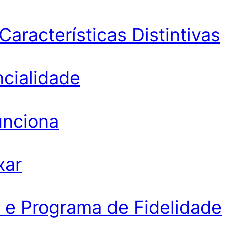
Características Distintivas
cialidade
unciona
xar
 e Programa de Fidelidade