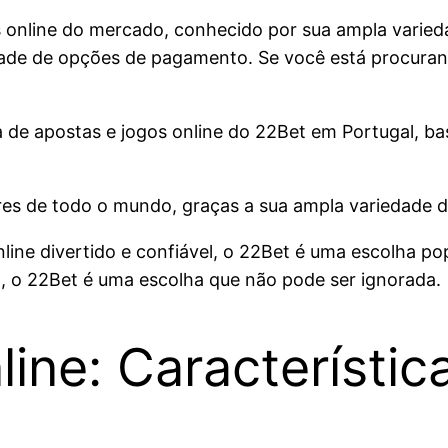
 online do mercado, conhecido por sua ampla varied
dade de opções de pagamento. Se você está procurand
 de apostas e jogos online do 22Bet em Portugal, ba
res de todo o mundo, graças a sua ampla variedade d
ine divertido e confiável, o 22Bet é uma escolha pop
, o 22Bet é uma escolha que não pode ser ignorada.
ine: Característica