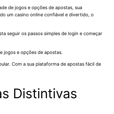
ade de jogos e opções de apostas, sua
o um casino online confiável e divertido, o
sta seguir os passos simples de login e começar
e jogos e opções de apostas.
ular. Com a sua plataforma de apostas fácil de
s Distintivas