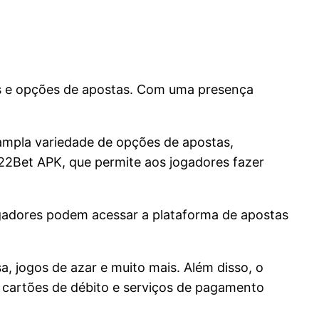
os e opções de apostas. Com uma presença
ampla variedade de opções de apostas,
 22Bet APK, que permite aos jogadores fazer
jogadores podem acessar a plataforma de apostas
a, jogos de azar e muito mais. Além disso, o
 cartões de débito e serviços de pagamento