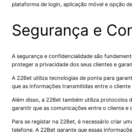
plataforma de login, aplicação móvel e opção 
Segurança e Con
A segurança e confidencialidade são fundament
proteger a privacidade dos seus clientes e gar
A 22Bet utiliza tecnologias de ponta para garant
que as informações transmitidas entre o cliente 
Além disso, a 22Bet também utiliza protocolos 
garantir que as comunicações entre o cliente e 
Para se registar na 22Bet, é necessário criar 
telefone. A 22Bet garante que essas informaçõ