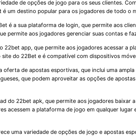
iedade de opções de jogo para os seus clientes. Co
et é um destino popular para os jogadores de todo o
t é a sua plataforma de login, que permite aos clien
 que permite aos jogadores gerenciar suas contas e f
 22bet app, que permite aos jogadores acessar a pla
 site do 22Bet e é compatível com dispositivos móvei
ua oferta de apostas esportivas, que inclui uma ampl
gueses, que podem aproveitar as opções de apostas e
do 22bet apk, que permite aos jogadores baixar a a
ores acessem a plataforma de jogo em qualquer lugar
ece uma variedade de opções de jogo e apostas espor