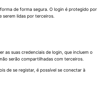
forma de forma segura. O login é protegido por
 serem lidas por terceiros.
r as suas credenciais de login, que incluem o
não serão compartilhadas com terceiros.
is de se registar, é possível se conectar à