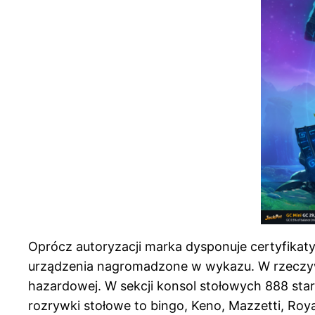
Oprócz autoryzacji marka dysponuje certyfikat
urządzenia nagromadzone w wykazu. W rzeczywi
hazardowej. W sekcji konsol stołowych 888 star
rozrywki stołowe to bingo, Keno, Mazzetti, Royal