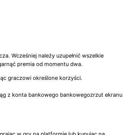
za. Wcześniej należy uzupełnić wszelkie
 zgarnąć premia od momentu dwa.
ąc graczowi określone korzyści.
ciąg z konta bankowego bankowegozrzut ekranu
grając w gry na platformie lub kupując na