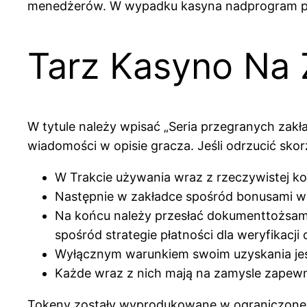
menedżerów. W wypadku kasyna nadprogram pow
Tarz Kasyno Na
W tytule należy wpisać „Seria przegranych zak
wiadomości w opisie gracza. Jeśli odrzucić sk
W Trakcie używania wraz z rzeczywistej ko
Następnie w zakładce spośród bonusami w
Na końcu należy przesłać dokumenttożsam
spośród strategie płatności dla weryfikacji
Wyłącznym warunkiem swoim uzyskania je
Każde wraz z nich mają na zamysle zapewn
Tokeny zostały wyprodukowane w ograniczonej lic