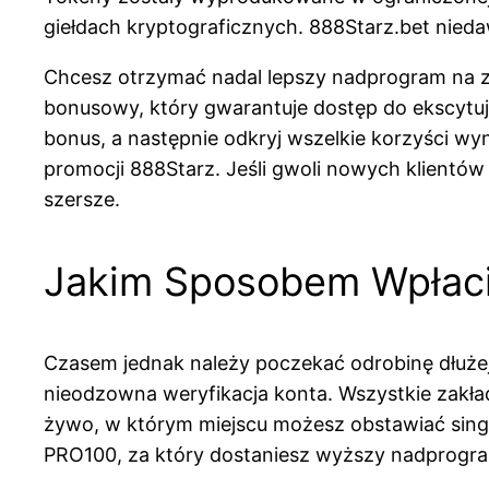
giełdach kryptograficznych. 888Starz.bet nieda
Chcesz otrzymać nadal lepszy nadprogram na z
bonusowy, który gwarantuje dostęp do ekscytuj
bonus, a następnie odkryj wszelkie korzyści wy
promocji 888Starz. Jeśli gwoli nowych klientów
szersze.
Jakim Sposobem Wpłaci
Czasem jednak należy poczekać odrobinę dłużej
nieodzowna weryfikacja konta. Wszystkie zakł
żywo, w którym miejscu możesz obstawiać singl
PRO100, za który dostaniesz wyższy nadprogr