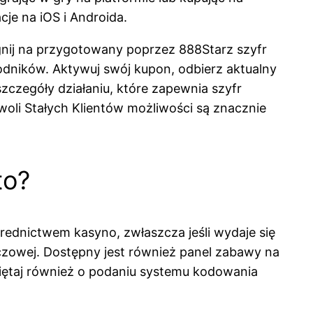
je na iOS i Androida.
nij na przygotowany poprzez 888Starz szyfr
dników. Aktywuj swój kupon, odbierz aktualny
zczegóły działaniu, które zapewnia szyfr
woli Stałych Klientów możliwości są znacznie
to?
ednictwem kasyno, zwłaszcza jeśli wydaje się
zowej. Dostępny jest również panel zabawy na
miętaj również o podaniu systemu kodowania