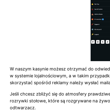
W naszym kasynie możesz otrzymać do odwiedze
w systemie lojalnościowym, a w takim przypad
skorzystać spośród reklamy należy wysłać maila
Jeśli chcesz zbliżyć się do atmosfery prawdziw
rozrywki stołowe, które są rozgrywane na żyw
odtwarzacz.