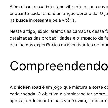
Além disso, a sua interface vibrante e sons env
enquanto cada falha é uma lição aprendida. O j
na busca incessante pela vitória.
Neste artigo, exploraremos as camadas desse fa
detalhadas das probabilidades e o impacto de f
de uma das experiências mais cativantes do mu
Compreendendo a
A
chicken road
é um jogo que mistura a sorte c
cada rodada. O objetivo é simples: saltar sobre
aposta, onde quanto mais você avança, maior é 