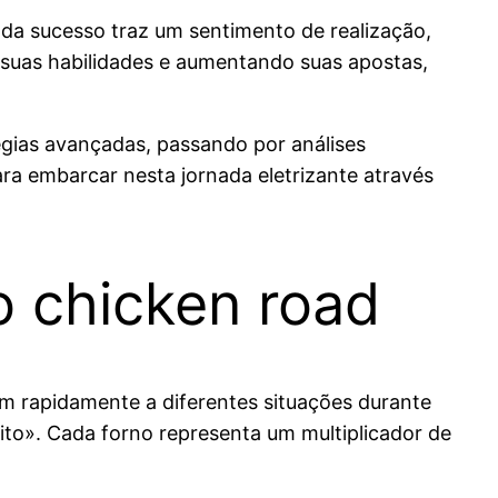
ada sucesso traz um sentimento de realização,
 suas habilidades e aumentando suas apostas,
égias avançadas, passando por análises
ra embarcar nesta jornada eletrizante através
 chicken road
em rapidamente a diferentes situações durante
ito». Cada forno representa um multiplicador de