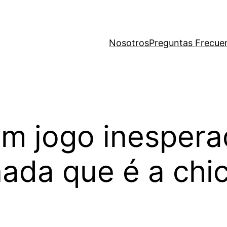
Nosotros
Preguntas Frecue
m jogo inesperad
rnada que é a chi