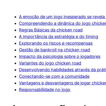
A emoção de um jogo inesperado se revela n
Compreendendo a dinânica do jogo chicke
Regras Básicas da chicken road
A importância da estratégia e do timing
Explorando os riscos e recompensas
Gestão de bankroll na chicken road
Impacto da psicologia sobre o jogadores
Variantes do jogo chicken road
Desenvolvendo habilidades através da prát
Conectando-se com a comunidade
Vantagens e desvantagens de jogar chicke
Responsabilidade no jogo