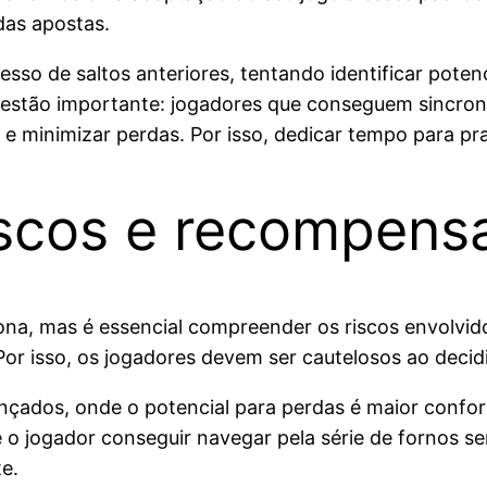
das apostas.
sso de saltos anteriores, tentando identificar poten
estão importante: jogadores que conseguem sincron
inimizar perdas. Por isso, dedicar tempo para pratic
iscos e recompens
na, mas é essencial compreender os riscos envolvido
 Por isso, os jogadores devem ser cautelosos ao decid
ançados, onde o potencial para perdas é maior confo
jogador conseguir navegar pela série de fornos sem 
e.