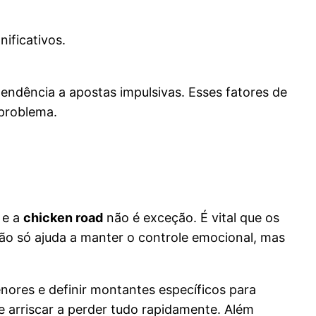
ificativos.
endência a apostas impulsivas. Esses fatores de
 problema.
 e a
chicken road
não é exceção. É vital que os
 não só ajuda a manter o controle emocional, mas
enores e definir montantes específicos para
e arriscar a perder tudo rapidamente. Além