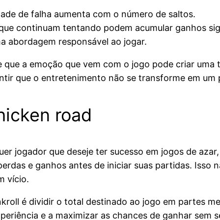
idade de falha aumenta com o número de saltos.
 que continuam tentando podem acumular ganhos sign
ma abordagem responsável ao jogar.
e que a emoção que vem com o jogo pode criar uma t
rantir que o entretenimento não se transforme em um
hicken road
quer jogador que deseje ter sucesso em jogos de azar,
perdas e ganhos antes de iniciar suas partidas. Isso
 vício.
kroll é dividir o total destinado ao jogo em partes m
experiência e a maximizar as chances de ganhar sem s