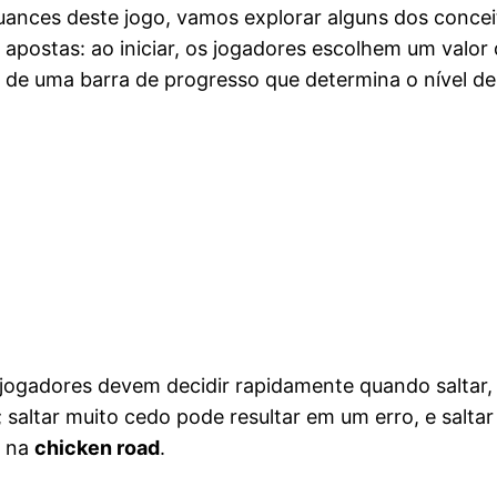
uances deste jogo, vamos explorar alguns dos conce
e apostas: ao iniciar, os jogadores escolhem um valor
 de uma barra de progresso que determina o nível de
jogadores devem decidir rapidamente quando saltar,
 saltar muito cedo pode resultar em um erro, e saltar 
l na
chicken road
.