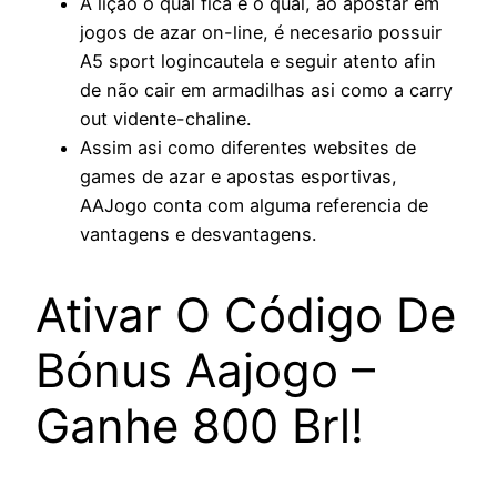
A lição o qual fica é o qual, ao apostar em
jogos de azar on-line, é necesario possuir
A5 sport logincautela e seguir atento afin
de não cair em armadilhas asi como a carry
out vidente-chaline.
Assim asi como diferentes websites de
games de azar e apostas esportivas,
AAJogo conta com alguma referencia de
vantagens e desvantagens.
Ativar O Código De
Bónus Aajogo –
Ganhe 800 Brl!