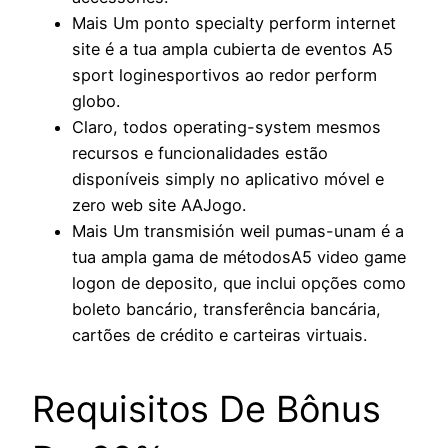
Mais Um ponto specialty perform internet
site é a tua ampla cubierta de eventos A5
sport loginesportivos ao redor perform
globo.
Claro, todos operating-system mesmos
recursos e funcionalidades estão
disponíveis simply no aplicativo móvel e
zero web site AAJogo.
Mais Um transmisión weil pumas-unam é a
tua ampla gama de métodosA5 video game
logon de deposito, que inclui opções como
boleto bancário, transferência bancária,
cartões de crédito e carteiras virtuais.
Requisitos De Bônus