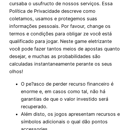
cursaba o usufructo de nossos serviços. Essa
Política de Privacidade descreve como
coletamos, usamos e protegemos suas
informações pessoais. Por favour, change os
termos e condições para obligar ze você está
qualificado para jogar. Neste game eletrizante
você pode fazer tantos meios de apostas quanto
desejar, e muchas as probabilidades são
calculadas instantaneamente perante os seus
olhos!
O pe?asco de perder recurso financeiro é
enorme e, em casos como tal, não há
garantias de que o valor investido será
recuperado.
Além disto, os jogos apresentam recursos e
símbolos adicionais o qual dão pontos
accessories.