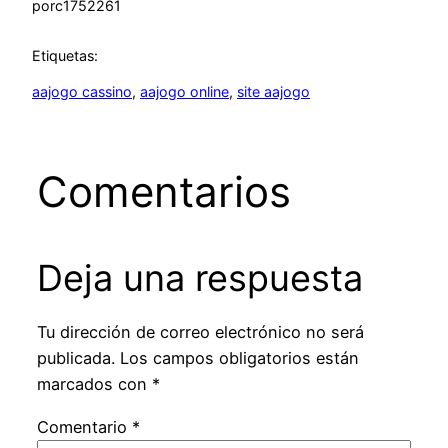
por
c1752261
Etiquetas:
aajogo cassino
, 
aajogo online
, 
site aajogo
Comentarios
Deja una respuesta
Tu dirección de correo electrónico no será
publicada.
Los campos obligatorios están
marcados con
*
Comentario
*