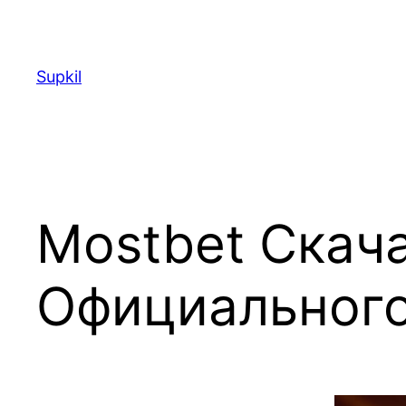
Saltar
al
contenido
Supkil
Mostbet Скач
Официального