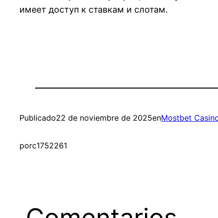
имеет доступ к ставкам и слотам.
Publicado
22 de noviembre de 2025
en
Mostbet Casin
por
c1752261
Comentarios