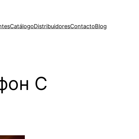
ntes
Catálogo
Distribuidores
Contacto
Blog
фон С