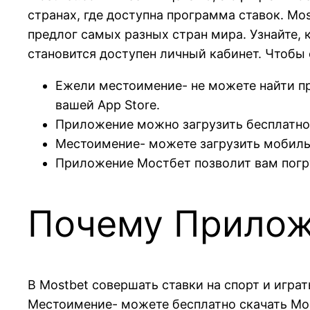
странах, где доступна программа ставок. Mo
предлог самых разных стран мира. Узнайте, 
становится доступен личный кабинет. Чтобы о
Ежели местоимение- не можете найти пр
вашей App Store.
Приложение можно загрузить бесплатно,
Местоимение- можете загрузить мобильн
Приложение Мостбет позволит вам погру
Почему Прилож
В Mostbet совершать ставки на спорт и игра
Местоимение- можете бесплатно скачать Мос