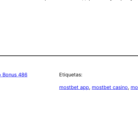
o Bonus 486
Etiquetas:
mostbet app
, 
mostbet casino
, 
mo