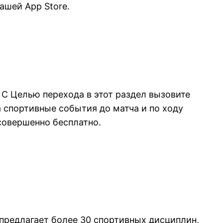
ашей App Store.
я
 С Целью перехода в этот раздел вызовите
 спортивные события до матча и по ходу
совершенно бесплатно.
 предлагает более 30 спортивных дисциплин,