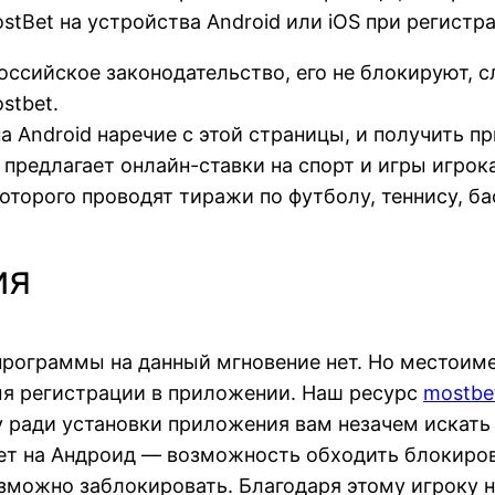
tBet на устройства Android или iOS при регистр
ссийское законодательство, его не блокируют, 
stbet.
 Android наречие с этой страницы, и получить п
предлагает онлайн-ставки на спорт и игры игрок
которого проводят тиражи по футболу, теннису, б
ия
программы на данный мгновение нет. Но местоим
мя регистрации в приложении. Наш ресурс
mostbe
у ради установки приложения вам незачем искать
т на Андроид — возможность обходить блокиров
озможно заблокировать. Благодаря этому игроку н