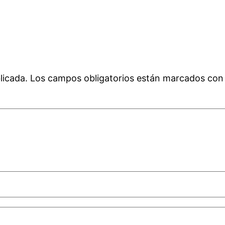
licada.
Los campos obligatorios están marcados co