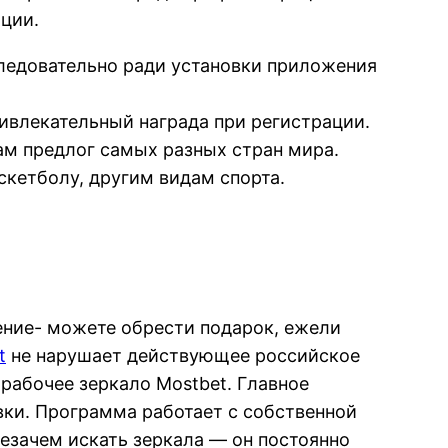
ации.
следовательно ради установки приложения
ривлекательный награда при регистрации.
ам предлог самых разных стран мира.
аскетболу, другим видам спорта.
ение- можете обрести подарок, ежели
t
не нарушает действующее российское
 рабочее зеркало Mostbet. Главное
ки. Программа работает с собственной
езачем искать зеркала — он постоянно