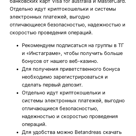
банковских карт Visa for australia и MasterCard.
Отдельно идут криптокошельки и системы
электронных платежей, выгодно
отличающиеся безопасностью, надежностью и
скоростью проведения операций.
Рекомендуем подписаться на группы в ТГ
и «Инстаграме», чтобы получить больше
бонусов от нашего веб-казино.
Для получения приветственного бонуса
необходимо зарегистрироваться и
сделать первый депозит.
Отдельно идут криптокошельки и
системы электронных платежей, выгодно
отличающиеся безопасностью,
надежностью и скоростью проведения
операций.
Для удобства можно Betandreas скачать