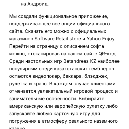
на Андроид.
Мы создали функциональное приложение,
поддерживающее все опции официального
сайта. Скачать его можно с официальных
магазинов Software Retail store и Yahoo Enjoy.
Перейти на страницу с описанием софта
можно, отсканировав на нашем сайте QR-код.
Среди настольных игр Betandreas KZ наиболее
популярным среди казахстанских гемблеров
остаются видеопокер, баккара, блэкджек,
рулетка и крэпс. В каждом случае клиентами
отмечается увлекательный игровой процесс и
занимательные особенности. Выбирайте
американскую или европейскую рулетку либо
запускайте любую карточную игру для
погружения в атмосферу реального наземного
казино.