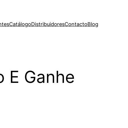
ntes
Catálogo
Distribuidores
Contacto
Blog
o E Ganhe