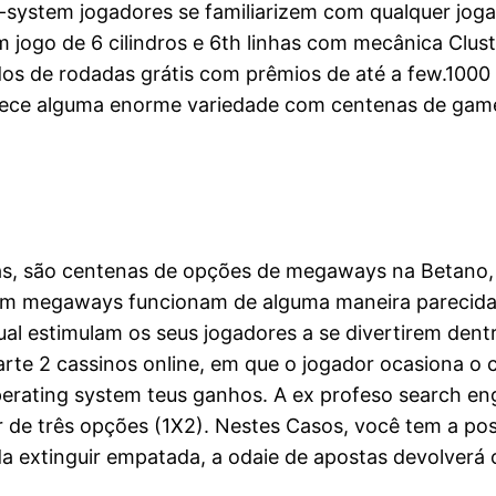
-system jogadores se familiarizem com qualquer jogad
jogo de 6 cilindros e 6th linhas com mecânica Clust
dos de rodadas grátis com prêmios de até a few.1000
rece alguma enorme variedade com centenas de game
tas, são centenas de opções de megaways na Betano, 
em megaways funcionam de alguma maneira parecida
cual estimulam os seus jogadores a se divertirem dent
rte 2 cassinos online, em que o jogador ocasiona o c
erating system teus ganhos. A ex profeso search eng
or de três opções (1X2). Nestes Casos, você tem a poss
tida extinguir empatada, a odaie de apostas devolverá