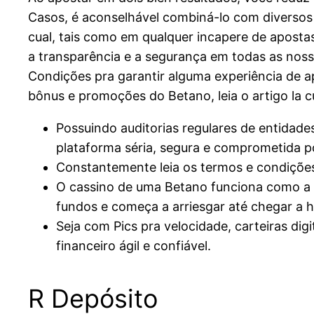
Casos, é aconselhável combiná-lo com diversos 
cual, tais como em qualquer incapere de apost
a transparência e a segurança em todas as nos
Condições pra garantir alguma experiência de a
bônus e promoções do Betano, leia o artigo la c
Possuindo auditorias regulares de entidad
plataforma séria, segura e comprometida po
Constantemente leia os termos e condições
O cassino de uma Betano funciona como a gr
fundos e começa a arriesgar até chegar a h
Seja com Pics pra velocidade, carteiras dig
financeiro ágil e confiável.
R Depósito