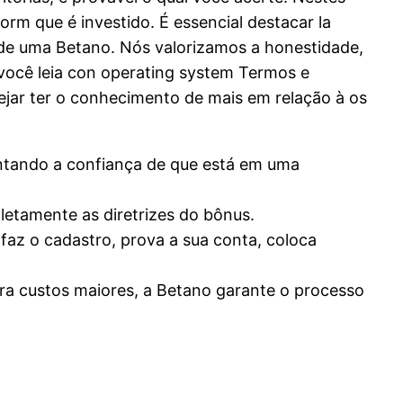
rm que é investido. É essencial destacar la
 de uma Betano. Nós valorizamos a honestidade,
você leia con operating system Termos e
ejar ter o conhecimento de mais em relação à os
entando a confiança de que está em uma
etamente as diretrizes do bônus.
faz o cadastro, prova a sua conta, coloca
 pra custos maiores, a Betano garante o processo