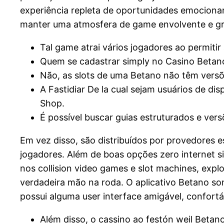
experiência repleta de oportunidades emocionan
manter uma atmosfera de game envolvente e grat
Tal game atrai vários jogadores ao permit
Quem se cadastrar simply no Casino Betano
Não, as slots de uma Betano não têm versõe
A Fastidiar De la cual sejam usuários de di
Shop.
É possível buscar guias estruturados e ver
Em vez disso, são distribuídos por provedores e
jogadores. Além de boas opções zero internet si
nos collision video games e slot machines, expl
verdadeira mão na roda. O aplicativo Betano son
possui alguma user interface amigável, confortável
Além disso, o cassino ao festón weil Beta