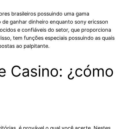
ores brasileiros possuindo uma gama
o de ganhar dinheiro enquanto sony ericsson
cidos e confiáveis ​​do setor, que proporciona
disso, tem funções especiais possuindo as quais
ostas ao palpitante.
ne Casino: ¿cómo
tórias, é provável o qual você acerte. Nestes