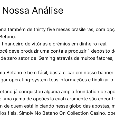
 Nossa Análise
iona também de thirty five mesas brasileiras, com op
 Betano.
financeiro de vitórias e prêmios em dinheiro real.
ocê deve produzir uma conta e produzir 1 depósito d
ade zero setor de iGaming através de muitos fatores
ma Betano é bem fácil, basta clicar em nosso banner
agar operating-system teus informações e finalizar o
 Betano já conquistou alguma ampla foundation de a
s e uma gama de opções la cual raramente são encont
fin de quem está iniciando nesse globo das apostas,
ios fiéis. Simply No Betano On Collection Casino, 