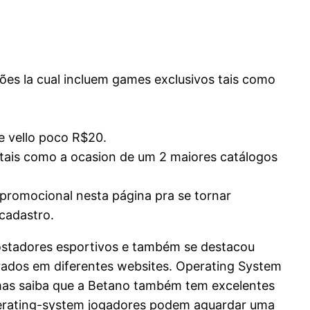
ções la cual incluem games exclusivos tais como
e vello poco R$20.
, tais como a ocasion de um 2 maiores catálogos
 promocional nesta página pra se tornar
 cadastro.
postadores esportivos e também se destacou
rados em diferentes websites. Operating System
 mas saiba que a Betano também tem excelentes
operating-system jogadores podem aguardar uma