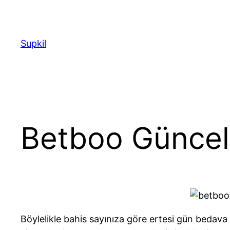
Saltar
al
contenido
Supkil
Betboo Güncel 
Böylelikle bahis sayınıza göre ertesi gün bedava