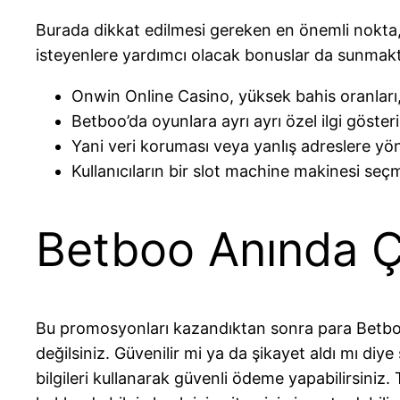
Burada dikkat edilmesi gereken en önemli nokta, g
isteyenlere yardımcı olacak bonuslar da sunmakt
Onwin Online Casino, yüksek bahis oranları, 
Betboo’da oyunlara ayrı ayrı özel ilgi göst
Yani veri koruması veya yanlış adreslere yön
Kullanıcıların bir slot machine makinesi seç
Betboo Anında Çe
Bu promosyonları kazandıktan sonra para Betbo
değilsiniz. Güvenilir mi ya da şikayet aldı mı diy
bilgileri kullanarak güvenli ödeme yapabilirsiniz.