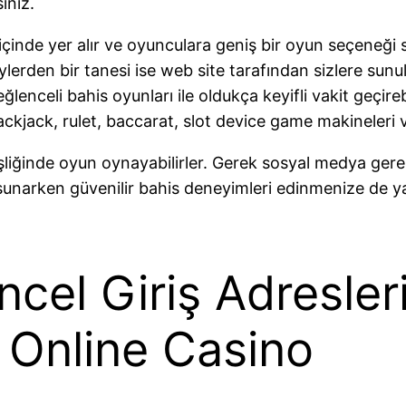
iniz.
i içinde yer alır ve oyunculara geniş bir oyun seçeneği 
erden bir tanesi ise web site tarafından sizlere sunul
 eğlenceli bahis oyunları ile oldukça keyifli vakit geç
ckjack, rulet, baccarat, slot device game makineleri 
eşliğinde oyun oynayabilirler. Gerek sosyal medya ger
ı sunarken güvenilir bahis deneyimleri edinmenize de ya
el Giriş Adresleri
 Online Casino