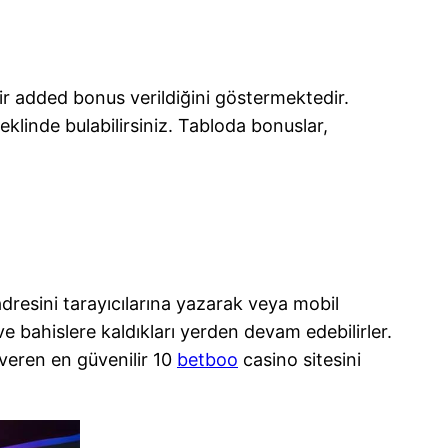
ir added bonus verildiğini göstermektedir.
şeklinde bulabilirsiniz. Tabloda bonuslar,
adresini tarayıcılarına yazarak veya mobil
 ve bahislere kaldıkları yerden devam edebilirler.
 veren en güvenilir 10
betboo
casino sitesini