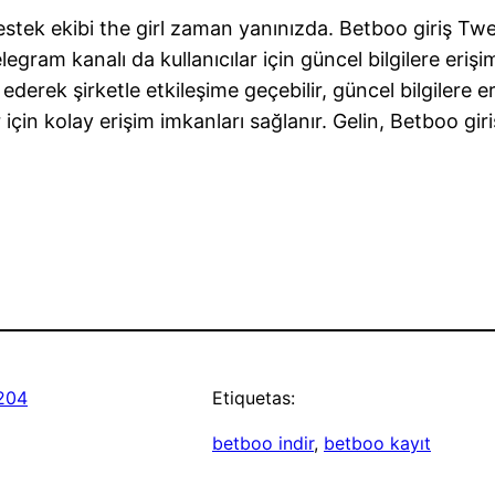
stek ekibi the girl zaman yanınızda. Betboo giriş Tw
egram kanalı da kullanıcılar için güncel bilgilere erişim
erek şirketle etkileşime geçebilir, güncel bilgilere eriş
r için kolay erişim imkanları sağlanır. Gelin, Betboo gir
204
Etiquetas:
betboo indir
, 
betboo kayıt