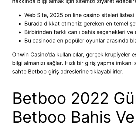
hakkında bilgi almak için sitemizi ziyaret edebilirs
Web Site, 2025 on line casino siteleri listes
Burada dikkat etmeniz gereken en temel şeyl
Birbirinden farklı canlı bahis seçenekleri ve
Bu casinoda en popüler oyunlar arasında bla
Onwin Casino’da kullanıcılar, gerçek krupiyeler 
bilgi almanızı sağlar. Hızlı bir giriş yapma imkan
sahte Betboo giriş adreslerine tıklayabilirler.
Betboo 2022 Günc
Betboo Bahis Ve