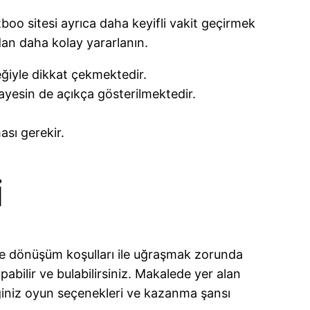
boo sitesi ayrıca daha keyifli vakit geçirmek
an daha kolay yararlanın.
eğiyle dikkat çekmektedir.
ayesin de açıkça gösterilmektedir.
ası gerekir.
i
e dönüşüm koşulları ile uğraşmak zorunda
pabilir ve bulabilirsiniz. Makalede yer alan
ceğiniz oyun seçenekleri ve kazanma şansı