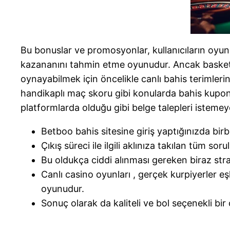
Bu bonuslar ve promosyonlar, kullanıcıların oyun 
kazananını tahmin etme oyunudur. Ancak basketbo
oynayabilmek için öncelikle canlı bahis terimleri
handikaplı maç skoru gibi konularda bahis kuponu
platformlarda olduğu gibi belge talepleri istemey
Betboo bahis sitesine giriş yaptığınızda birb
Çıkış süreci ile ilgili aklınıza takılan tüm soru
Bu oldukça ciddi alınması gereken biraz str
Canlı casino oyunları , gerçek kurpiyerler e
oyunudur.
Sonuç olarak da kaliteli ve bol seçenekli b