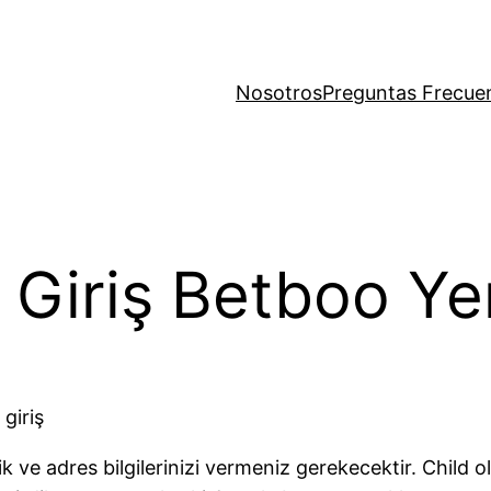
Nosotros
Preguntas Frecue
Giriş Betboo Yen
e adres bilgilerinizi vermeniz gerekecektir. Child ola