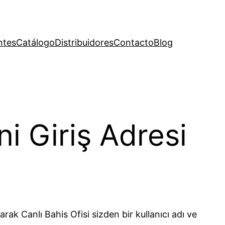
ntes
Catálogo
Distribuidores
Contacto
Blog
i Giriş Adresi
rak Canlı Bahis Ofisi sizden bir kullanıcı adı ve