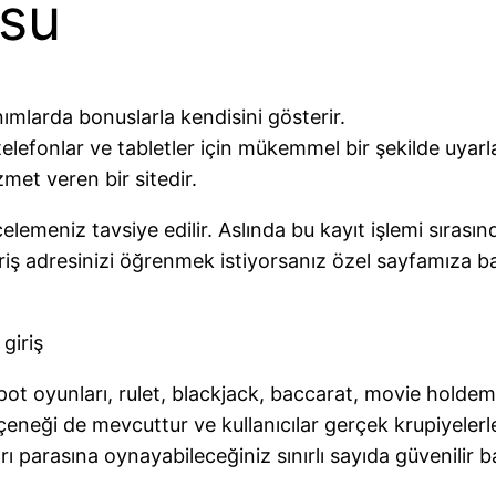
usu
ımlarda bonuslarla kendisini gösterir.
 telefonlar ve tabletler için mükemmel bir şekilde uyarl
zmet veren bir sitedir.
celemeniz tavsiye edilir. Aslında bu kayıt işlemi sıra
ş adresinizi öğrenmek istiyorsanız özel sayfamıza baş
ot oyunları, rulet, blackjack, baccarat, movie holdem 
eçeneği de mevcuttur ve kullanıcılar gerçek krupiyelerl
 parasına oynayabileceğiniz sınırlı sayıda güvenilir ba