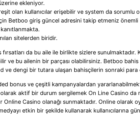
zerine ekleniyor.
it olan kullanıcılar erişebilir ve system da sorumlu oy
n Betboo giriş güncel adresini takip etmeniz önemli 
e kanıtlanmakta.
ılan sitelerden biridir.
atları da bu aile ile birlikte sizlere sunulmaktadır. K
r ve bu ailenin bir parçası olabilirsiniz. Betboo bahis 
nd ve dengi bir tutara ulaşan bahisçilerin sonraki pa
dded bonus ve çeşitli kampanyalardan yararlanabilmekt
 olarak aktif bir durum sergilemek On Line Casino da 
e bir Online Casino olanağı sunmaktadır. Online olarak
ayı etkin bir şekilde kullanarak kullanıcılarına günce