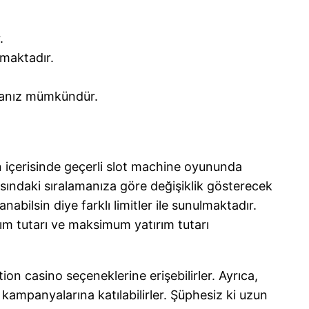
.
nmaktadır.
şmanız mümkündür.
içerisinde geçerli slot machine oyununda
ındaki sıralamanıza göre değişiklik gösterecek
nabilsin diye farklı limitler ile sunulmaktadır.
rım tutarı ve maksimum yatırım tutarı
ion casino seçeneklerine erişebilirler. Ayrıca,
kampanyalarına katılabilirler. Şüphesiz ki uzun