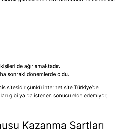
işileri de ağırlamaktadır.
aha sonraki dönemlerde oldu.
s sitesidir çünkü internet site Türkiye’de
arı gibi ya da istenen sonucu elde edemiyor,
nusu Kazanma Şartları