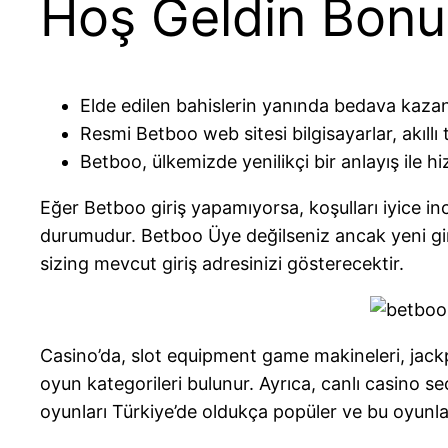
Hoş Geldin Bon
Elde edilen bahislerin yanında bedava kazan
Resmi Betboo web sitesi bilgisayarlar, akıllı
Betboo, ülkemizde yenilikçi bir anlayış ile hi
Eğer Betboo giriş yapamıyorsa, koşulları iyice in
durumudur. Betboo Üye değilseniz ancak yeni giri
sizing mevcut giriş adresinizi gösterecektir.
Casino’da, slot equipment game makineleri, jackp
oyun kategorileri bulunur. Ayrıca, canlı casino s
oyunları Türkiye’de oldukça popüler ve bu oyunları