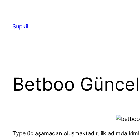
Saltar
al
contenido
Supkil
Betboo Güncel 
Type üç aşamadan oluşmaktadır, ilk adımda kimlik v