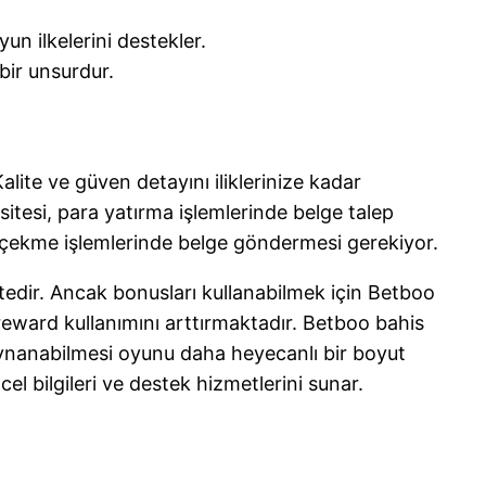
un ilkelerini destekler.
bir unsurdur.
alite ve güven detayını iliklerinize kadar
sitesi, para yatırma işlemlerinde belge talep
ra çekme işlemlerinde belge göndermesi gerekiyor.
edir. Ancak bonusları kullanabilmek için Betboo
reward kullanımını arttırmaktadır. Betboo bahis
 oynanabilmesi oyunu daha heyecanlı bir boyut
l bilgileri ve destek hizmetlerini sunar.