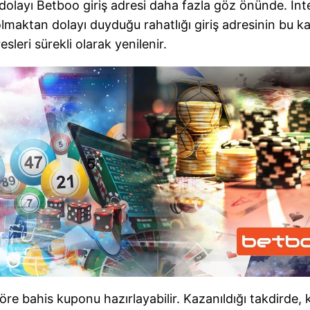
ayı Betboo giriş adresi daha fazla göz önünde. Intern
olmaktan dolayı duyduğu rahatlığı giriş adresinin bu 
sleri sürekli olarak yenilenir.
re bahis kuponu hazırlayabilir. Kazanıldığı takdirde,