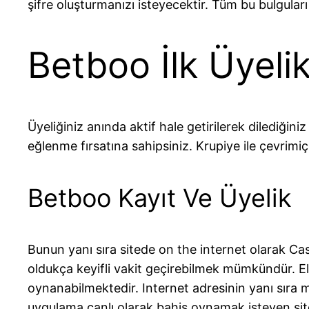
şifre oluşturmanızı isteyecektir. Tüm bu bulguları
Betboo İlk Üyel
Üyeliğiniz anında aktif hale getirilerek dilediğ
eğlenme fırsatına sahipsiniz. Krupiye ile çevrimiç
Betboo Kayıt Ve Üyelik
Bunun yanı sıra sitede on the internet olarak Casi
oldukça keyifli vakit geçirebilmek mümkündür. Elb
oynanabilmektedir. Internet adresinin yanı sıra 
uygulama canlı olarak bahis oynamak isteyen site 