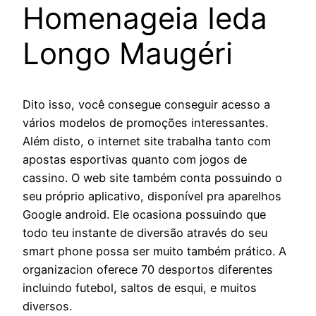
Homenageia Ieda
Longo Maugéri
Dito isso, você consegue conseguir acesso a
vários modelos de promoções interessantes.
Além disto, o internet site trabalha tanto com
apostas esportivas quanto com jogos de
cassino. O web site também conta possuindo o
seu próprio aplicativo, disponível pra aparelhos
Google android. Ele ocasiona possuindo que
todo teu instante de diversão através do seu
smart phone possa ser muito também prático. A
organizacion oferece 70 desportos diferentes
incluindo futebol, saltos de esqui, e muitos
diversos.