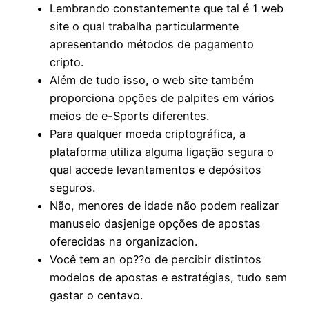
Lembrando constantemente que tal é 1 web
site o qual trabalha particularmente
apresentando métodos de pagamento
cripto.
Além de tudo isso, o web site também
proporciona opções de palpites em vários
meios de e-Sports diferentes.
Para qualquer moeda criptográfica, a
plataforma utiliza alguma ligação segura o
qual accede levantamentos e depósitos
seguros.
Não, menores de idade não podem realizar
manuseio dasjenige opções de apostas
oferecidas na organizacion.
Você tem an op??o de percibir distintos
modelos de apostas e estratégias, tudo sem
gastar o centavo.