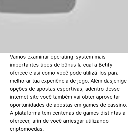
Vamos examinar operating-system mais
importantes tipos de bônus la cual a Betify
oferece e asi como você pode utilizá-los para
melhorar tua experiência de jogo. Além dasjenige
opções de apostas esportivas, adentro desse
internet site você também vai obter aproveitar
oportunidades de apostas em games de cassino.
A plataforma tem centenas de games distintas a
oferecer, afin de você arriesgar utilizando
criptomoedas.