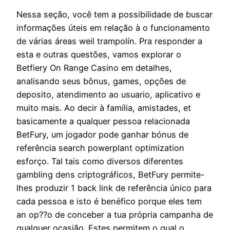
Nessa seção, você tem a possibilidade de buscar
informações úteis em relação à o funcionamento
de várias áreas weil trampolín. Pra responder a
esta e outras questões, vamos explorar o
Betfiery On Range Casino em detalhes,
analisando seus bônus, games, opções de
deposito, atendimento ao usuario, aplicativo e
muito mais. Ao decir à família, amistades, et
basicamente a qualquer pessoa relacionada
BetFury, um jogador pode ganhar bónus de
referência search powerplant optimization
esforço. Tal tais como diversos diferentes
gambling dens criptográficos, BetFury permite-
lhes produzir 1 back link de referência único para
cada pessoa e isto é benéfico porque eles tem
an op??o de conceber a tua própria campanha de
qualquer ocasião. Estes permitem o qual o