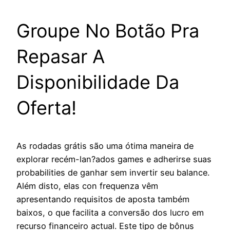
Groupe No Botão Pra
Repasar A
Disponibilidade Da
Oferta!
As rodadas grátis são uma ótima maneira de
explorar recém-lan?ados games e adherirse suas
probabilities de ganhar sem invertir seu balance.
Além disto, elas con frequenza vêm
apresentando requisitos de aposta também
baixos, o que facilita a conversão dos lucro em
recurso financeiro actual. Este tipo de bônus