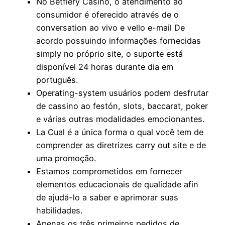
No Betfiery Casino, o atendimento ao
consumidor é oferecido através de o
conversation ao vivo e vello e-mail De
acordo possuindo informações fornecidas
simply no próprio site, o suporte está
disponível 24 horas durante dia em
português.
Operating-system usuários podem desfrutar
de cassino ao festón, slots, baccarat, poker
e várias outras modalidades emocionantes.
La Cual é a única forma o qual você tem de
comprender as diretrizes carry out site e de
uma promoção.
Estamos comprometidos em fornecer
elementos educacionais de qualidade afin
de ajudá-lo a saber e aprimorar suas
habilidades.
Apenas os três primeiros pedidos de