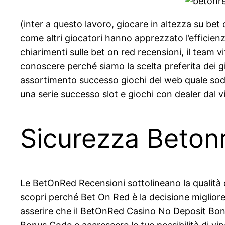
(inter a questo lavoro, giocare in altezza su be
come altri giocatori hanno apprezzato l’efficienz
chiarimenti sulle bet on red recensioni, il team
conoscere perché siamo la scelta preferita dei g
assortimento successo giochi del web quale sodd
una serie successo slot e giochi con dealer dal v
Sicurezza Beton
Le BetOnRed Recensioni sottolineano la qualità d
scopri perché Bet On Red è la decisione migliore
asserire che il BetOnRed Casino No Deposit Bonu