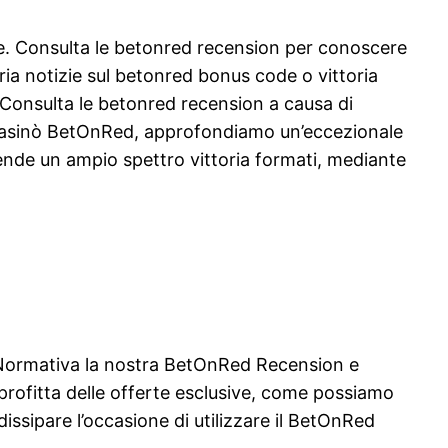
ole. Consulta le betonred recension per conoscere
ria notizie sul betonred bonus code o vittoria
. Consulta le betonred recension a causa di
el casinò BetOnRed, approfondiamo un’eccezionale
ende un ampio spettro vittoria formati, mediante
i. Normativa la nostra BetOnRed Recension e
pprofitta delle offerte esclusive, come possiamo
sipare l’occasione di utilizzare il BetOnRed