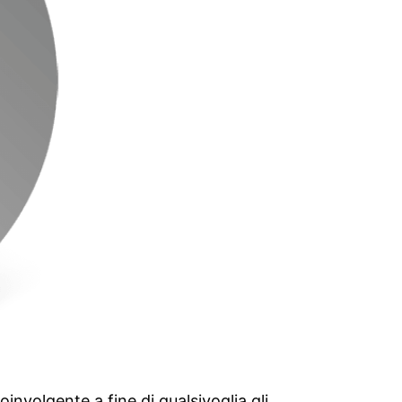
nvolgente a fine di qualsivoglia gli