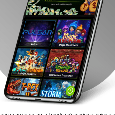
co negozio online, offrendo un’esperienza unica e coi