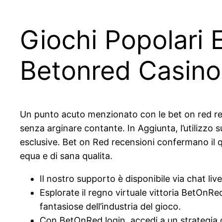
Giochi Popolari E
Betonred Casino
Un punto acuto menzionato con le bet on red re
senza arginare contante. In Aggiunta, l’utilizz
esclusive. Bet on Red recensioni confermano il q
equa e di sana qualita.
Il nostro supporto è disponibile via chat liv
Esplorate il regno virtuale vittoria BetOnR
fantasiose dell’industria del gioco.
Con BetOnRed login, accedi a un strategia cr