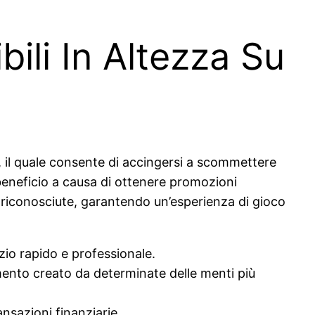
bili In Altezza Su
il quale consente di accingersi a scommettere
eneficio a causa di ottenere promozioni
o riconosciute, garantendo un’esperienza di gioco
izio rapido e professionale.
mento creato da determinate delle menti più
nsazioni finanziarie.