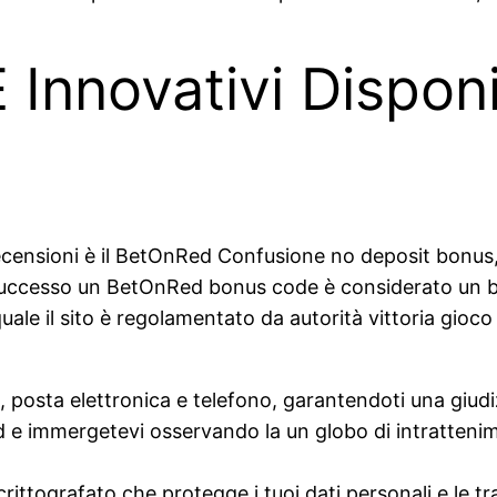
 Innovativi Disponi
censioni è il BetOnRed Confusione no deposit bonus, 
o successo un BetOnRed bonus code è considerato un b
uale il sito è regolamentato da autorità vittoria gioc
e, posta elettronica e telefono, garantendoti una giud
ed e immergetevi osservando la un globo di intratteni
ittografato che protegge i tuoi dati personali e le tra