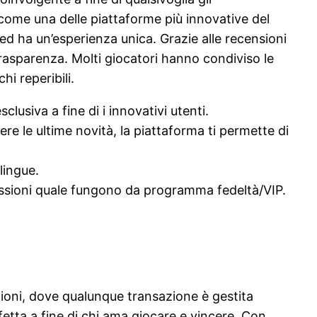
come una delle piattaforme più innovative del
d ha un’esperienza unica. Grazie alle recensioni
 trasparenza. Molti giocatori hanno condiviso le
i reperibili.
lusiva a fine di i innovativi utenti.
 le ultime novità, la piattaforma ti permette di
lingue.
 missioni quale fungono da programma fedeltà/VIP.
ioni, dove qualunque transazione è gestita
tta a fine di chi ama giocare e vincere. Con