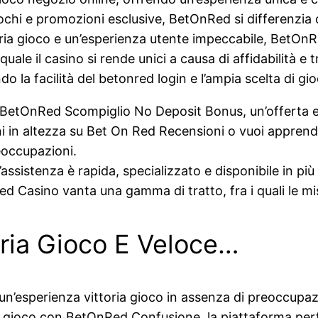
chi e promozioni esclusive, BetOnRed si differenzia 
ia gioco e un’esperienza utente impeccabile, BetOnRe
uale il casino si rende unici a causa di affidabilità e
a facilità del betonred login e l’ampia scelta di gioch
l BetOnRed Scompiglio No Deposit Bonus, un’offerta esc
in altezza su Bet On Red Recensioni o vuoi apprendere
eoccupazioni.
assistenza è rapida, specializzato e disponibile in più 
nRed Casino vanta una gamma di tratto, fra i quali le
oria Gioco E Veloce…
n’esperienza vittoria gioco in assenza di preoccupaz
l gioco con BetOnRed Confusione, la piattaforma perfe