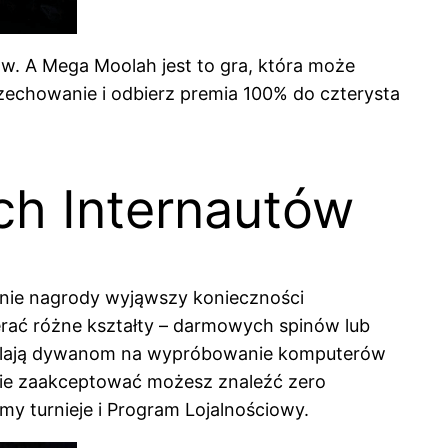
w. A Mega Moolah jest to gra, która może
rzechowanie i odbierz premia 100% do czterysta
ch Internautów
nie nagrody wyjąwszy konieczności
rać różne kształty – darmowych spinów lub
zwalają dywanom na wypróbowanie komputerów
nie zaakceptować możesz znaleźć zero
my turnieje i Program Lojalnościowy.