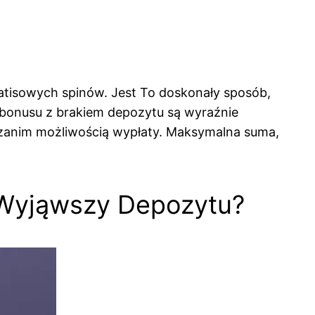
atisowych spinów. Jest To doskonały sposób,
bonusu z brakiem depozytu są wyraźnie
 zanim możliwością wypłaty. Maksymalna suma,
Wyjąwszy Depozytu?