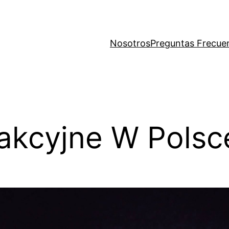
Nosotros
Preguntas Frecue
rakcyjne W Polsc