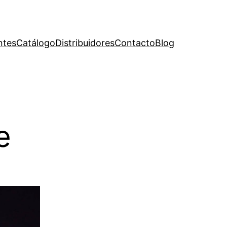
ntes
Catálogo
Distribuidores
Contacto
Blog
e