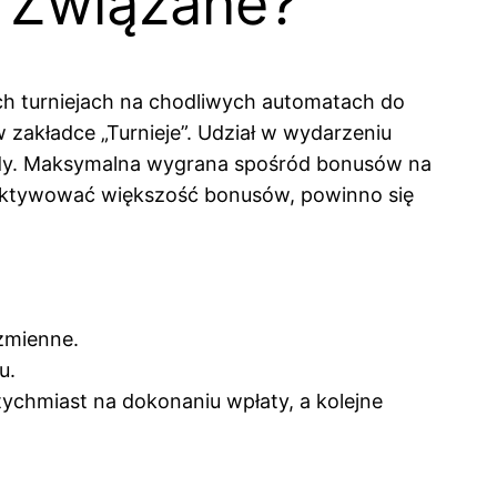
 Związane?
ych turniejach na chodliwych automatach do
w zakładce „Turnieje”. Udział w wydarzeniu
 kody. Maksymalna wygrana spośród bonusów na
 aktywować większość bonusów, powinno się
zmienne.
u.
chmiast na dokonaniu wpłaty, a kolejne