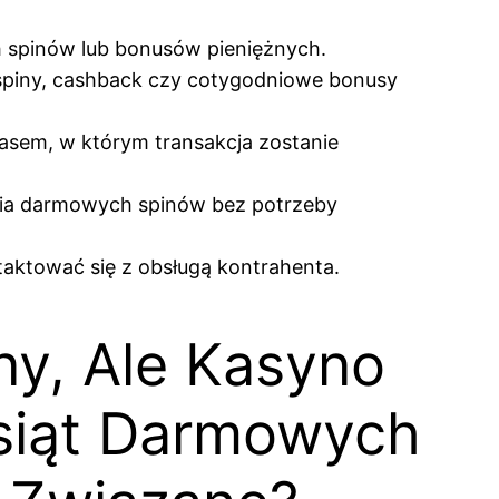
h spinów lub bonusów pieniężnych.
 spiny, cashback czy cotygodniowe bonusy
zasem, w którym transakcja zostanie
ścia darmowych spinów bez potrzeby
taktować się z obsługą kontrahenta.
y, Ale Kasyno
esiąt Darmowych