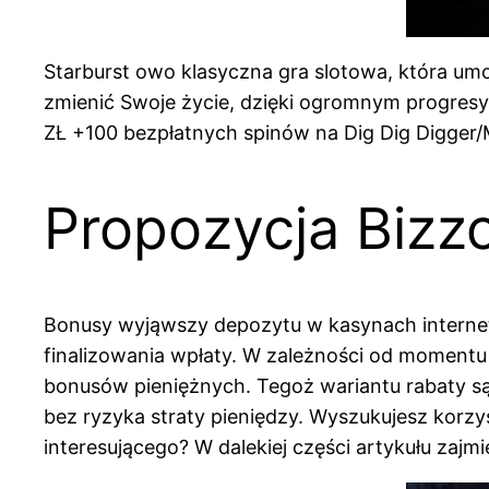
Starburst owo klasyczna gra slotowa, która um
zmienić Swoje życie, dzięki ogromnym progresyw
ZŁ +100 bezpłatnych spinów na Dig Dig Digger/
Propozycja Bizz
Bonusy wyjąwszy depozytu w kasynach interne
finalizowania wpłaty. W zależności od moment
bonusów pieniężnych. Tegoż wariantu rabaty 
bez ryzyka straty pieniędzy. Wyszukujesz kor
interesującego? W dalekiej części artykułu zajm