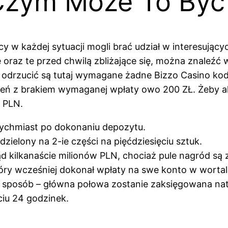
Czym Może To Być
cy w każdej sytuacji mogli brać udział w interesując
e oraz te przed chwilą zbliżające się, można znaleźć 
eta – odrzucić są tutaj wymagane żadne Bizzo Casino
szeń z brakiem wymaganej wpłaty owo 200 ZŁ. Żeby
 PLN.
tychmiast po dokonaniu depozytu.
ielony na 2-ie części na pięćdziesięciu sztuk.
 kilkanaście milionów PLN, chociaż pule nagród są 
tóry wcześniej dokonał wpłaty na swe konto w wortal
sposób – główna połowa zostanie zaksięgowana naty
ciu 24 godzinek.