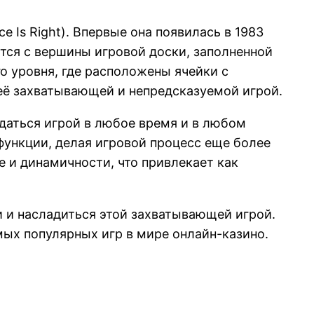
e Is Right). Впервые она появилась в 1983
тся с вершины игровой доски, заполненной
о уровня, где расположены ячейки с
её захватывающей и непредсказуемой игрой.
ждаться игрой в любое время и в любом
функции, делая игровой процесс еще более
 и динамичности, что привлекает как
ти и насладиться этой захватывающей игрой.
мых популярных игр в мире онлайн-казино.