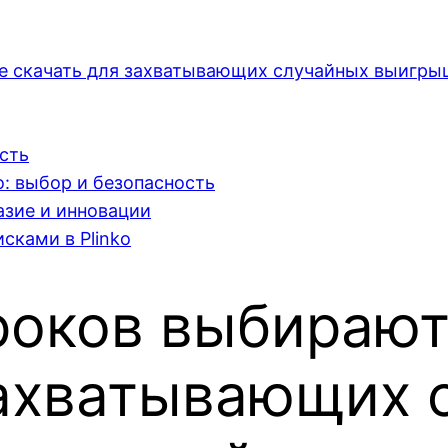
e скачать для захватывающих случайных выигрыш
ость
: выбор и безопасность
азие и инновации
сками в Plinko
роков выбирают
захватывающих 