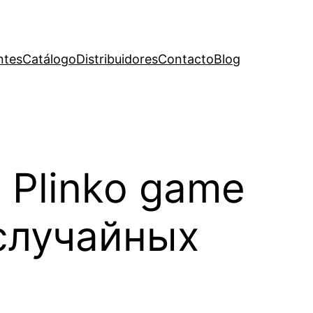
ntes
Catálogo
Distribuidores
Contacto
Blog
 Plinko game
случайных