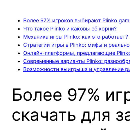
Более 97% игроков выбирают Plinko gam
Что такое Plinko и каковы её корни?
Механика игры Plinko: как это работает?
Стратегии игры в Plinko: мифы и реальн
Онлайн-платформы, предлагающие Plinko
Современные варианты Plinko: разнообр
Возможности выигрыша и управление ри
Более 97% иг
скачать для 