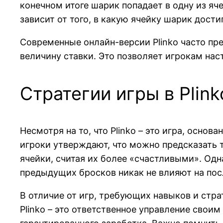
конечном итоге шарик попадает в одну из яч
зависит от того, в какую ячейку шарик дост
Современные онлайн-версии Plinko часто пр
величину ставки. Это позволяет игрокам нас
Стратегии игры в Plin
Несмотря на то, что Plinko – это игра, осно
игроки утверждают, что можно предсказать
ячейки, считая их более «счастливыми». Одн
предыдущих бросков никак не влияют на по
В отличие от игр, требующих навыков и страт
Plinko – это ответственное управление своим