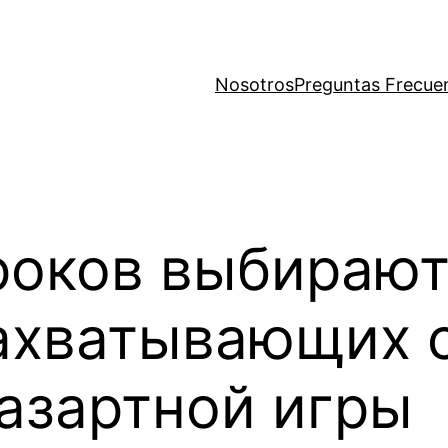
Nosotros
Preguntas Frecue
роков выбирают
захватывающих 
азартной игры