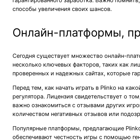
гарантированного заработка. Важно помнить, 
способы увеличения своих шансов.
Онлайн-платформы, пр
Сегодня существует множество онлайн-плат
несколько ключевых факторов, таких как лиц
проверенных и надежных сайтах, которые га
Перед тем, как начать играть в Plinko на к
регулятора. Лицензия свидетельствует о том
важно ознакомиться с отзывами других игрок
количеством негативных отзывов или подоз
Популярные платформы, предлагающие Plink
обеспечивают честность игры с помощью ге