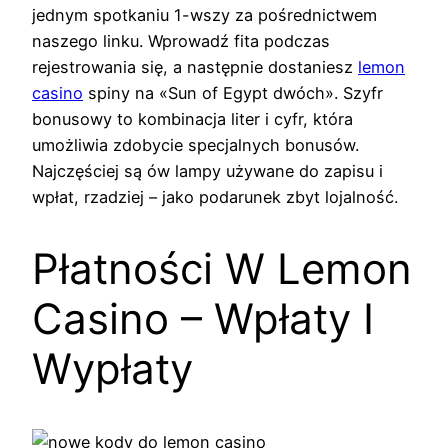
jednym spotkaniu 1-wszy za pośrednictwem
naszego linku. Wprowadź fita podczas
rejestrowania się, a następnie dostaniesz
lemon
casino
spiny na «Sun of Egypt dwóch». Szyfr
bonusowy to kombinacja liter i cyfr, która
umożliwia zdobycie specjalnych bonusów.
Najczęściej są ów lampy używane do zapisu i
wpłat, rzadziej – jako podarunek zbyt lojalność.
Płatności W Lemon
Casino – Wpłaty I
Wypłaty