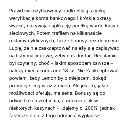
Prawdziwi użytkownicy podkreślają szybką
weryfikację konta bankowego i krótkie okresy
wypłat, nazywając aplikację perełką wśród kasyn
sieciowych. Potem trafiłem na kilkanaście
reklamy cyklicznych, także bonusy bez depozytu.
Lubię, że nie zaakceptować należy się zapisywać
na listy mailingowe, żeby coś dostać. Regulamin
był czytelny, choć – jakim sposobem zawsze –
należy mieć ukończone 18 lat. Nie Zaakceptować
powiem, żeby Lemon było miejscem, dokąd
promocje lecą wraz z nieba. Ale jest to, jakie
możliwości oferują, ma sens. Bonusy są do
odwiedzenia zrobienia, a odrzucić jak w
niektórych kasynach – „dajemy ci 200%, jednak i
faktycznie nic z tego odrzucić wypłacisz”.