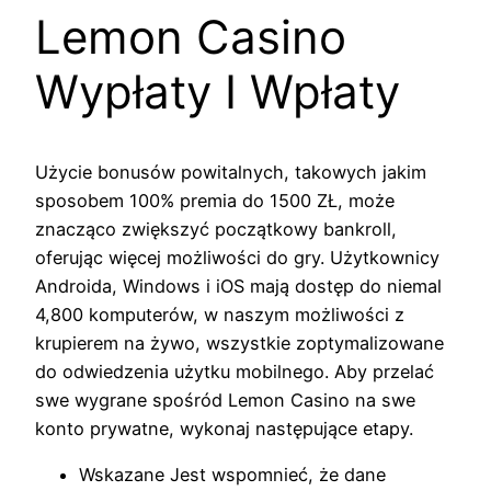
Lemon Casino
Wypłaty I Wpłaty
Użycie bonusów powitalnych, takowych jakim
sposobem 100% premia do 1500 ZŁ, może
znacząco zwiększyć początkowy bankroll,
oferując więcej możliwości do gry. Użytkownicy
Androida, Windows i iOS mają dostęp do niemal
4,800 komputerów, w naszym możliwości z
krupierem na żywo, wszystkie zoptymalizowane
do odwiedzenia użytku mobilnego. Aby przelać
swe wygrane spośród Lemon Casino na swe
konto prywatne, wykonaj następujące etapy.
Wskazane Jest wspomnieć, że dane