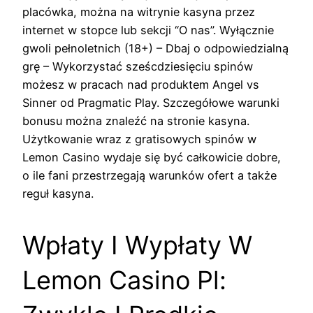
placówka, można na witrynie kasyna przez
internet w stopce lub sekcji “O nas”. Wyłącznie
gwoli pełnoletnich (18+) – Dbaj o odpowiedzialną
grę – Wykorzystać sześcdziesięciu spinów
możesz w pracach nad produktem Angel vs
Sinner od Pragmatic Play. Szczegółowe warunki
bonusu można znaleźć na stronie kasyna.
Użytkowanie wraz z gratisowych spinów w
Lemon Casino wydaje się być całkowicie dobre,
o ile fani przestrzegają warunków ofert a także
reguł kasyna.
Wpłaty I Wypłaty W
Lemon Casino Pl: