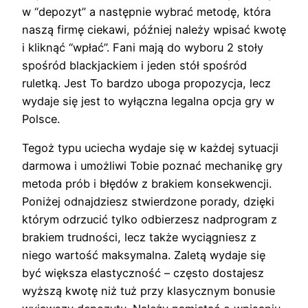
w “depozyt” a następnie wybrać metodę, która
naszą firmę ciekawi, później należy wpisać kwotę
i kliknąć “wpłać”. Fani mają do wyboru 2 stoły
spośród blackjackiem i jeden stół spośród
ruletką. Jest To bardzo uboga propozycja, lecz
wydaje się jest to wyłączna legalna opcja gry w
Polsce.
Tegoż typu uciecha wydaje się w każdej sytuacji
darmowa i umożliwi Tobie poznać mechanikę gry
metoda prób i błędów z brakiem konsekwencji.
Poniżej odnajdziesz stwierdzone porady, dzięki
którym odrzucić tylko odbierzesz nadprogram z
brakiem trudności, lecz także wyciągniesz z
niego wartość maksymalna. Zaletą wydaje się
być większa elastyczność – często dostajesz
wyższą kwotę niż tuż przy klasycznym bonusie