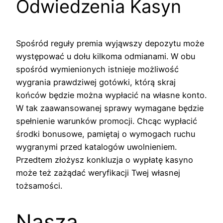
Odwiedzenia Kasyn
Spośród reguły premia wyjąwszy depozytu może
występować u dołu kilkoma odmianami. W obu
spośród wymienionych istnieje możliwość
wygrania prawdziwej gotówki, którą skraj
końców będzie można wypłacić na własne konto.
W tak zaawansowanej sprawy wymagane będzie
spełnienie warunków promocji. Chcąc wypłacić
środki bonusowe, pamiętaj o wymogach ruchu
wygranymi przed katalogów uwolnieniem.
Przedtem złożysz konkluzja o wypłatę kasyno
może też zażądać weryfikacji Twej własnej
tożsamości.
Nasza