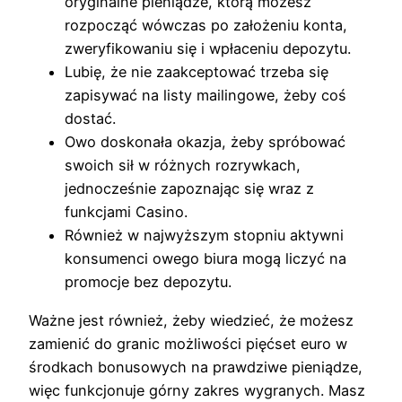
oryginalne pieniądze, którą możesz
rozpocząć wówczas po założeniu konta,
zweryfikowaniu się i wpłaceniu depozytu.
Lubię, że nie zaakceptować trzeba się
zapisywać na listy mailingowe, żeby coś
dostać.
Owo doskonała okazja, żeby spróbować
swoich sił w różnych rozrywkach,
jednocześnie zapoznając się wraz z
funkcjami Casino.
Również w najwyższym stopniu aktywni
konsumenci owego biura mogą liczyć na
promocje bez depozytu.
Ważne jest również, żeby wiedzieć, że możesz
zamienić do granic możliwości pięćset euro w
środkach bonusowych na prawdziwe pieniądze,
więc funkcjonuje górny zakres wygranych. Masz