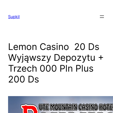
Saltar
al
Supkil
contenido
Lemon Casino ️ 20 Ds
Wyjąwszy Depozytu +
Trzech 000 Pln Plus
200 Ds