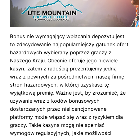
Bonus nie wymagający wpłacania depozytu jest
to zdecydowanie najpopularniejszy gatunek ofert
hazardowych wybierany poprzez graczy z
Naszego Kraju. Obecnie oferuje jego niewiele
kasyn, zatem z radością prezentujemy jedną
wraz z pewnych za pośrednictwem naszą firmę
stron hazardowych, w której uzyskasz tę
wyjątkową premię. Ważne jest, by zrozumieć, że
używanie wraz z kodów bonusowych
dostarczanych przez nielicencjonowane
platformy może wiązać się wraz z ryzykiem dla
graczy. Takie kasyna mogą nie spełniać
wymogów regulacyjnych, jakie możliwości