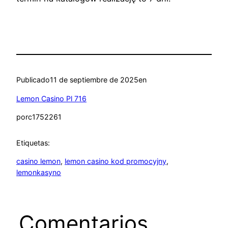
Publicado
11 de septiembre de 2025
en
Lemon Casino Pl 716
por
c1752261
Etiquetas:
casino lemon
, 
lemon casino kod promocyjny
, 
lemonkasyno
Comentarios