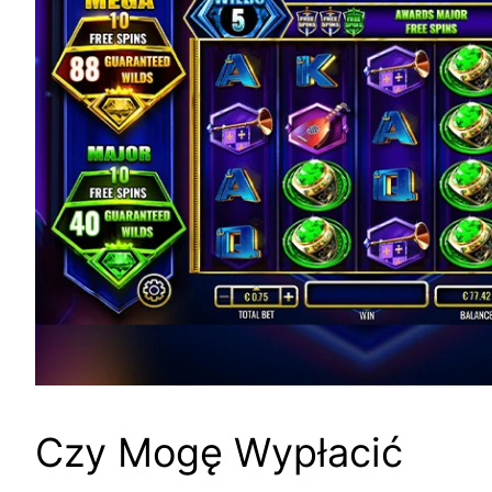
Czy Mogę Wypłacić