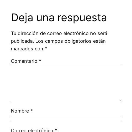
Deja una respuesta
Tu dirección de correo electrónico no será
publicada.
Los campos obligatorios están
marcados con
*
Comentario
*
Nombre
*
Correo electrónico
*