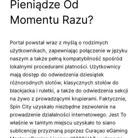
Pieniądze Od
Momentu Razu?
Portal powstał wraz z myślą o rodzimych
użytkownikach, zapewniając połączenie w języku
naszym a także pełną kompatybilność spośród
lokalnymi procedurami płatności. Użytkownicy
mają dostęp do odwiedzenia dziesiątek
różnorodnych slotów, klasycznych stołów do
blackjacka i ruletki, a także do odwiedzenia sekcji
na żywo z prowadzącymi krupierami. Faktycznie,
Spin City uzyskało niezbędne zezwolenie na
prowadzenie działalności internetowego. Jest To
właśnie w tamtym miejscu uzyskało to siano
sublicencję przyznaną poprzez Curaçao eGaming