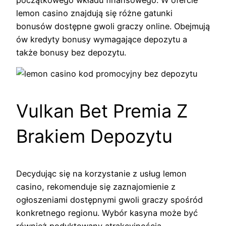
początkowego wkładu finansowego. W ofercie
lemon casino znajdują się różne gatunki
bonusów dostępne gwoli graczy online. Obejmują
ów kredyty bonusy wymagające depozytu a
także bonusy bez depozytu.
Vulkan Bet Premia Z
Brakiem Depozytu
Decydując się na korzystanie z usług lemon
casino, rekomenduje się zaznajomienie z
ogłoszeniami dostępnymi gwoli graczy spośród
konkretnego regionu. Wybór kasyna może być