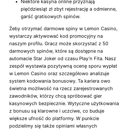
Niektóre kasyna online przyznają
pięćdziesiąt zł zbyt rejestrację a odmienne,
garść gratisowych spinów.
Żeby otrzymać darmowe spiny w Lemon Casino,
wystarczy aktywować kod promocyjny na
naszym profilu. Gracz może skorzystać z 50
darmowych spinów, które są dostępne na
automacie Star Joker od czasu Play’n Fita. Nasz
zespół wystawia pozytywną ocenę sporu wypłat
w Lemon Casino oraz szczegółowo analizuje
system kodowania bonusowy. Ta kariera owo
świetna możliwość na rzecz zarejestrowanych
zawodników, którzy chcą spróbować gier
kasynowych bezpiecznie. Wytyczne użytkowania
z bonusu są klarowne i uczciwe, co buduje
większe ufność do platformy. W punkcie
podzielimy się także opiniami własnych