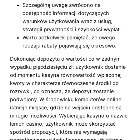
Szczególną uwagę zwrócono na
dostępność informacji dotyczących
warunków użytkowania wraz z usług,
strategii prywatności i szybkości wypłat.
Warto aczkolwiek pamiętać, że owego
rodzaju rabaty pojawiają się okresowo.
Dokonując depozytu o wartości co w żadnym
wypadku pięćdziesięciu zł, użytkownik dostanie
od momentu kasyna równowartość wpłaconej
kwoty w charakterze równoczesne środki do
rozrywki, co oznacza, że depozyt zostanie
podwojony. W środowisku komputerów online
istnieje miejsce, gdzie na wejściu dostępne są
mnogie możliwości. Wybierając kasyno o nazwie
lemon casino, użytkownik może skorzystać
spośród propozycji, które nie wymagają