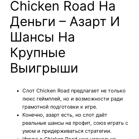
Chicken Road На
Деньги – Азарт И
Шансы На
Крупные
Выигрыши
Слот Chicken Road предлагает не только
люкс геймплей, но и возможности ради
грамотной подготовки к игре.
Конечно, азарт есть, но слот даёт
реальные шансы на профит, союз играть с
умом и придерживаться стратегии.
Играю в Chicken Road уже несколько