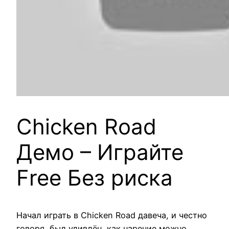
Chicken Road
Демо – Играйте
Free Без риска
Начал играть в Chicken Road давеча, и честно
говоря, был удивлён, как наречие можно