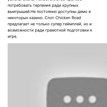
потребовать терпения ради крупных
выигрышей.Не постоянно доступны демо в
некоторых казино. Слот Chicken Road
предлагает не только супер геймплей, но и
возможности ради грамотной подготовки к
игре.