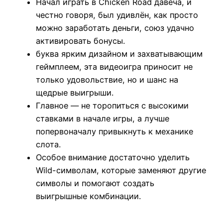
Начал играть в Chicken Road давеча, и
честно говоря, был удивлён, как просто
можно заработать деньги, союз удачно
активировать бонусы.
буква ярким дизайном и захватывающим
геймплеем, эта видеоигра приносит не
только удовольствие, но и шанс на
щедрые выигрыши.
Главное — не торопиться с высокими
ставками в начале игры, а лучше
попервоначалу привыкнуть к механике
слота.
Особое внимание достаточно уделить
Wild-символам, которые заменяют другие
символы и помогают создать
выигрышные комбинации.