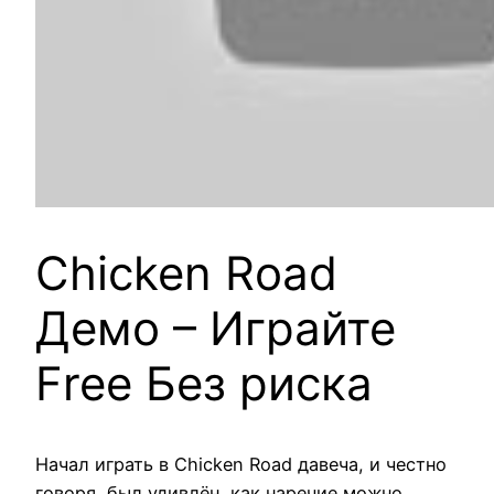
Chicken Road
Демо – Играйте
Free Без риска
Начал играть в Chicken Road давеча, и честно
говоря, был удивлён, как наречие можно