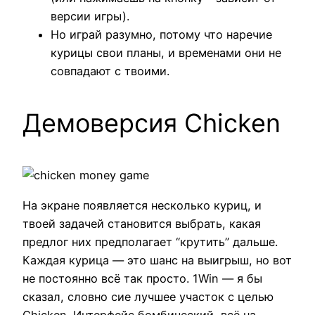
версии игры).
Но играй разумно, потому что наречие
курицы свои планы, и временами они не
совпадают с твоими.
Демоверсия Chicken
На экране появляется несколько куриц, и
твоей задачей становится выбрать, какая
предлог них предполагает “крутить” дальше.
Каждая курица — это шанс на выигрыш, но вот
не постоянно всё так просто. 1Win — я бы
сказал, словно сие лучшее участок с целью
Chicken. Интерфейс бомбический, всё на