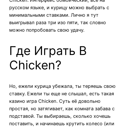
русском языке, и курицу можно выбрать с
минимальными ставками. Лично я тут
выигрывал раза три изо пяти, так словно
можно попробовать свою удачу.
Где Играть В
Chicken?
Но, ежели курица убежала, ты теряешь свою
ставку. Ежели ты еще не слышал, есть такая
казино игра Chicken. Суть её довольно
простая, но затягивает, как комната забава с
подставой. Ты выбираешь, сколько хочешь
поставить, и начинаешь крутить колесо (или