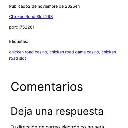
Publicado
2 de noviembre de 2025
en
Chicken Road Slot 293
por
c1752261
Etiquetas:
chicken road casino
, 
chicken road game casino
, 
chicken
road slot
Comentarios
Deja una respuesta
Tu dirección de correo electrónico no será