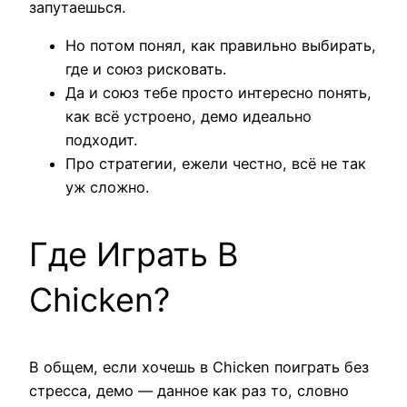
запутаешься.
Но потом понял, как правильно выбирать,
где и союз рисковать.
Да и союз тебе просто интересно понять,
как всё устроено, демо идеально
подходит.
Про стратегии, ежели честно, всё не так
уж сложно.
Где Играть В
Chicken?
В общем, если хочешь в Chicken поиграть без
стресса, демо — данное как раз то, словно