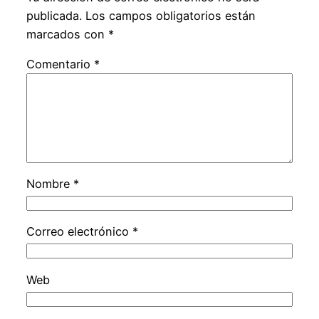
publicada.
Los campos obligatorios están
marcados con
*
Comentario
*
Nombre
*
Correo electrónico
*
Web