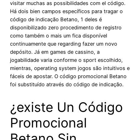
visitar muchas as possibilidades com el código.
Há dois bien campos específicos para tragar o
código de indicação Betano, 1 deles é
disponibilizado zero procedimento de registro
como também o mais um fica disponível
continuamente que regarding fazer um novo
depósito. Já em games de cassino, a
jogabilidade varia conforme o sport escolhido,
mientras, operating system jogos são intuitivos e
fáceis de apostar. O código promocional Betano
foi substituído através do código de indicação.
¿existe Un Código
Promocional
Betano Sin