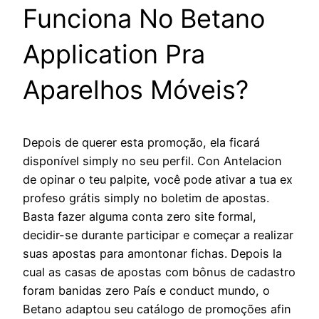
Funciona No Betano
Application Pra
Aparelhos Móveis?
Depois de querer esta promoção, ela ficará
disponível simply no seu perfil. Con Antelacion
de opinar o teu palpite, você pode ativar a tua ex
profeso grátis simply no boletim de apostas.
Basta fazer alguma conta zero site formal,
decidir-se durante participar e começar a realizar
suas apostas para amontonar fichas. Depois la
cual as casas de apostas com bônus de cadastro
foram banidas zero País e conduct mundo, o
Betano adaptou seu catálogo de promoções afin