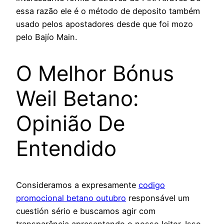
essa razão ele é o método de deposito também
usado pelos apostadores desde que foi mozo
pelo Bajío Main.
O Melhor Bónus
Weil Betano:
Opinião De
Entendido
Consideramos a expresamente
codigo
promocional betano outubro
responsável um
cuestión sério e buscamos agir com