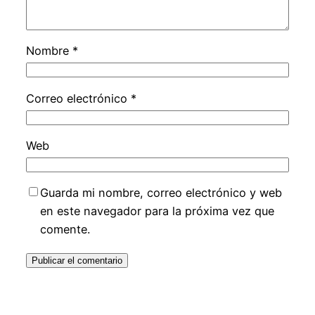
Nombre
*
Correo electrónico
*
Web
Guarda mi nombre, correo electrónico y web
en este navegador para la próxima vez que
comente.