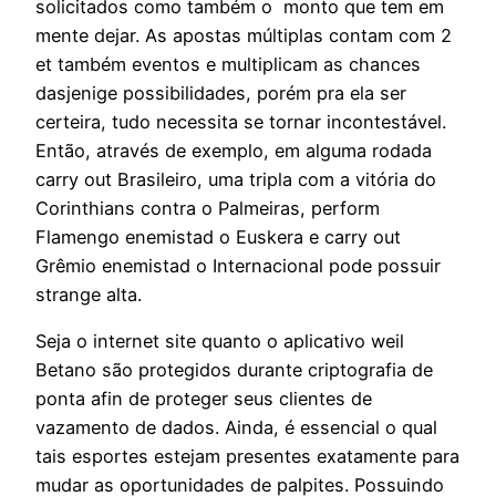
solicitados como também o monto que tem em
mente dejar. As apostas múltiplas contam com 2
et também eventos e multiplicam as chances
dasjenige possibilidades, porém pra ela ser
certeira, tudo necessita se tornar incontestável.
Então, através de exemplo, em alguma rodada
carry out Brasileiro, uma tripla com a vitória do
Corinthians contra o Palmeiras, perform
Flamengo enemistad o Euskera e carry out
Grêmio enemistad o Internacional pode possuir
strange alta.
Seja o internet site quanto o aplicativo weil
Betano são protegidos durante criptografia de
ponta afin de proteger seus clientes de
vazamento de dados. Ainda, é essencial o qual
tais esportes estejam presentes exatamente para
mudar as oportunidades de palpites. Possuindo