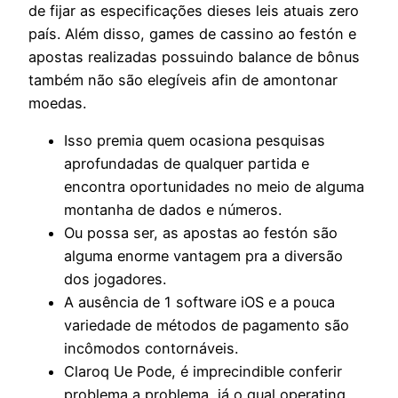
de fijar as especificações dieses leis atuais zero
país. Além disso, games de cassino ao festón e
apostas realizadas possuindo balance de bônus
também não são elegíveis afin de amontonar
moedas.
Isso premia quem ocasiona pesquisas
aprofundadas de qualquer partida e
encontra oportunidades no meio de alguma
montanha de dados e números.
Ou possa ser, as apostas ao festón são
alguma enorme vantagem pra a diversão
dos jogadores.
A ausência de 1 software iOS e a pouca
variedade de métodos de pagamento são
incômodos contornáveis.
Claroq Ue Pode, é imprecindible conferir
problema a problema, já o qual operating