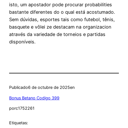
isto, um apostador pode procurar probabilities
bastante diferentes do o qual está acostumado.
Sem dúvidas, esportes tais como futebol, tênis,
basquete e vôlei ze destacam na organizacion
através da variedade de torneios e partidas
disponíveis.
Publicado
6 de octubre de 2025
en
Bonus Betano Codigo 399
por
c1752261
Etiquetas: