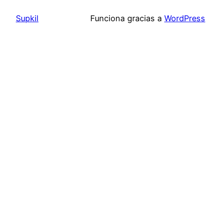
Supkil
Funciona gracias a
WordPress