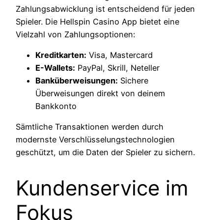
Zahlungsabwicklung ist entscheidend für jeden
Spieler. Die Hellspin Casino App bietet eine
Vielzahl von Zahlungsoptionen:
Kreditkarten:
Visa, Mastercard
E-Wallets:
PayPal, Skrill, Neteller
Banküberweisungen:
Sichere
Überweisungen direkt von deinem
Bankkonto
Sämtliche Transaktionen werden durch
modernste Verschlüsselungstechnologien
geschützt, um die Daten der Spieler zu sichern.
Kundenservice im
Fokus