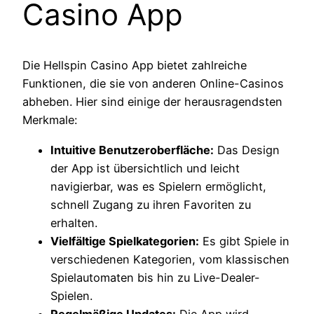
Casino App
Die Hellspin Casino App bietet zahlreiche
Funktionen, die sie von anderen Online-Casinos
abheben. Hier sind einige der herausragendsten
Merkmale:
Intuitive Benutzeroberfläche:
Das Design
der App ist übersichtlich und leicht
navigierbar, was es Spielern ermöglicht,
schnell Zugang zu ihren Favoriten zu
erhalten.
Vielfältige Spielkategorien:
Es gibt Spiele in
verschiedenen Kategorien, vom klassischen
Spielautomaten bis hin zu Live-Dealer-
Spielen.
Regelmäßige Updates:
Die App wird