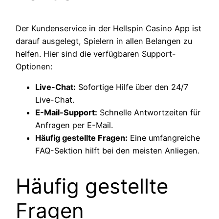
Der Kundenservice in der Hellspin Casino App ist
darauf ausgelegt, Spielern in allen Belangen zu
helfen. Hier sind die verfügbaren Support-
Optionen:
Live-Chat:
Sofortige Hilfe über den 24/7
Live-Chat.
E-Mail-Support:
Schnelle Antwortzeiten für
Anfragen per E-Mail.
Häufig gestellte Fragen:
Eine umfangreiche
FAQ-Sektion hilft bei den meisten Anliegen.
Häufig gestellte
Fragen