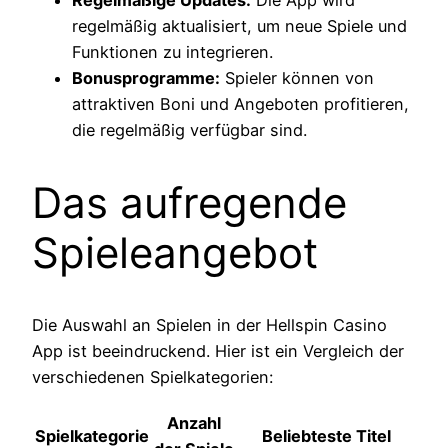
regelmäßig aktualisiert, um neue Spiele und
Funktionen zu integrieren.
Bonusprogramme:
Spieler können von
attraktiven Boni und Angeboten profitieren,
die regelmäßig verfügbar sind.
Das aufregende
Spieleangebot
Die Auswahl an Spielen in der Hellspin Casino
App ist beeindruckend. Hier ist ein Vergleich der
verschiedenen Spielkategorien:
Anzahl
Spielkategorie
Beliebteste Titel