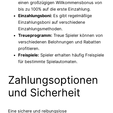
einen großzügigen Willkommensbonus von
bis zu 100% auf die erste Einzahlung.
Einzahlungsboni:
Es gibt regelmäßige
Einzahlungsboni auf verschiedene
Einzahlungsmethoden.
Treueprogramm:
Treue Spieler können von
verschiedenen Belohnungen und Rabatten
profitieren.
Freispiele:
Spieler erhalten häufig Freispiele
für bestimmte Spielautomaten.
Zahlungsoptionen
und Sicherheit
Eine sichere und reibungslose