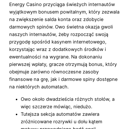
Energy Casino przyciąga świeżych internautów
wyjątkowym bonusem powitalnym, który zezwala
na zwiększenie salda konta oraz zdobycie
darmowych spinów. Owo świetna okazja gwoli
naszych internautów, żeby rozpocząć swoją
przygodę spośród kasynem internetowego,
korzystając wraz z dodatkowych środków i
ewentualności na wygrane. Na dokonaniu
pierwszej wpłaty, gracze otrzymują bonus, który
obejmuje zarówno równoczesne zasoby
finansowe na grę, jak i darmowe spiny dostępne
na niektórych automatach.
Owo około dwadzieścia różnych stołów, a
więc szczerze mówiąc, niedużo.
Tutejsza sekcja automatów zawiera
zróżnicowane rozrywki u dołu kątem
motywu przewodniego bądź opcji