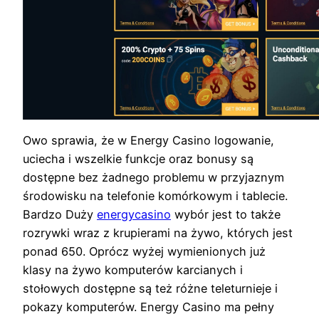
Owo sprawia, że w Energy Casino logowanie,
uciecha i wszelkie funkcje oraz bonusy są
dostępne bez żadnego problemu w przyjaznym
środowisku na telefonie komórkowym i tablecie.
Bardzo Duży
energycasino
wybór jest to także
rozrywki wraz z krupierami na żywo, których jest
ponad 650. Oprócz wyżej wymienionych już
klasy na żywo komputerów karcianych i
stołowych dostępne są też różne teleturnieje i
pokazy komputerów. Energy Casino ma pełny