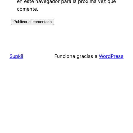
en este navegador para la próxima vez que
comente.
Supkil
Funciona gracias a
WordPress