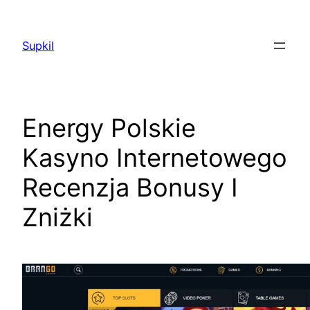
Saltar
al
Supkil
contenido
Energy Polskie
Kasyno Internetowego
Recenzja Bonusy I
Zniżki