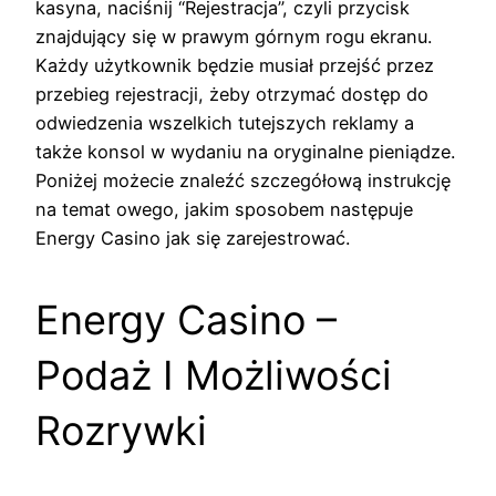
kasyna, naciśnij “Rejestracja”, czyli przycisk
znajdujący się w prawym górnym rogu ekranu.
Każdy użytkownik będzie musiał przejść przez
przebieg rejestracji, żeby otrzymać dostęp do
odwiedzenia wszelkich tutejszych reklamy a
także konsol w wydaniu na oryginalne pieniądze.
Poniżej możecie znaleźć szczegółową instrukcję
na temat owego, jakim sposobem następuje
Energy Casino jak się zarejestrować.
Energy Casino –
Podaż I Możliwości
Rozrywki