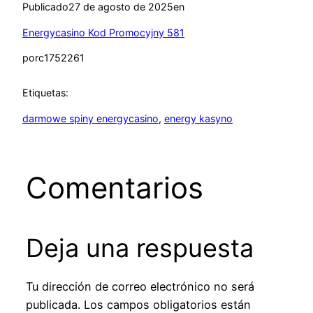
Publicado
27 de agosto de 2025
en
Energycasino Kod Promocyjny 581
por
c1752261
Etiquetas:
darmowe spiny energycasino
, 
energy kasyno
Comentarios
Deja una respuesta
Tu dirección de correo electrónico no será
publicada.
Los campos obligatorios están