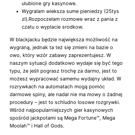
ulubione gry kasynowe.
Wygralam wieksza sume pieniedzy (25tys
zl).Rozpoczelam rozmowe wraz z pania z
czatu o wyplacie srodkow.
W blackjacku będzie największa możliwość na
wygraną, jednak ta też się zmieni na bazie o
owo, który wzór zabawy zaprezentujesz. W
naszym sytuacji dodatkowo wydaje się być tego
typu, że jeśli pograsz trochę za darmo, jest to
możesz wypracować samemu wydajny układ. W
rozrywkach na automatach mogą pomóc
darmowe spiny, ale nadal nie ma mowy o żadnej
procedury – jest to schludno losowe rozgrywki.
Wśród najpopularniejszych gier kasynowych
spośród jackpotami są Mega Fortune™, Mega
Moolah™ i Hall of Gods.