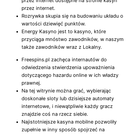
przez internet dostępne na stronie kasyn
przez internet.
Rozrywka skupia się na budowaniu układu o
wartości dziewięć punktów.
Energy Kasyno jest to kasyno, które
przyciąga mnóstwo zawodników, w naszym
także zawodników wraz z Lokalny.
Freespins.pl zachęca internautów do
odwiedzenia stwierdzenia upoważnienia
dotyczącego hazardu online w ich władzy
prawnej.
Na tej witrynie można grać, wybierając
doskonałe sloty lub dzisiejsze automaty
internetowe, i niewątpliwie każdy gracz
znajdzie coś na rzecz siebie.
Najistotniejsze kasyna mobilne pozwoliły
zupełnie w inny sposób spojrzeć na