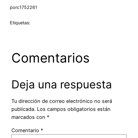
por
c1752261
Etiquetas:
Comentarios
Deja una respuesta
Tu dirección de correo electrónico no será
publicada.
Los campos obligatorios están
marcados con
*
Comentario
*