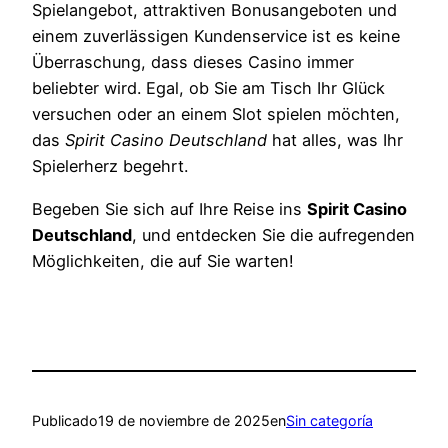
Spielangebot, attraktiven Bonusangeboten und
einem zuverlässigen Kundenservice ist es keine
Überraschung, dass dieses Casino immer
beliebter wird. Egal, ob Sie am Tisch Ihr Glück
versuchen oder an einem Slot spielen möchten,
das
Spirit Casino Deutschland
hat alles, was Ihr
Spielerherz begehrt.
Begeben Sie sich auf Ihre Reise ins
Spirit Casino
Deutschland
, und entdecken Sie die aufregenden
Möglichkeiten, die auf Sie warten!
Publicado
19 de noviembre de 2025
en
Sin categoría