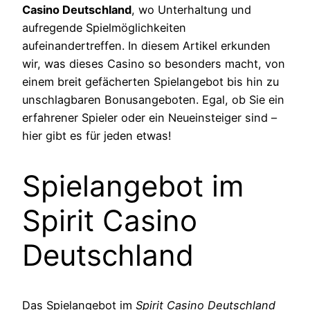
Casino Deutschland
, wo Unterhaltung und
aufregende Spielmöglichkeiten
aufeinandertreffen. In diesem Artikel erkunden
wir, was dieses Casino so besonders macht, von
einem breit gefächerten Spielangebot bis hin zu
unschlagbaren Bonusangeboten. Egal, ob Sie ein
erfahrener Spieler oder ein Neueinsteiger sind –
hier gibt es für jeden etwas!
Spielangebot im
Spirit Casino
Deutschland
Das Spielangebot im
Spirit Casino Deutschland