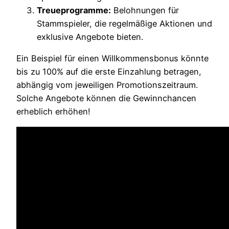
Treueprogramme:
Belohnungen für
Stammspieler, die regelmäßige Aktionen und
exklusive Angebote bieten.
Ein Beispiel für einen Willkommensbonus könnte
bis zu 100% auf die erste Einzahlung betragen,
abhängig vom jeweiligen Promotionszeitraum.
Solche Angebote können die Gewinnchancen
erheblich erhöhen!