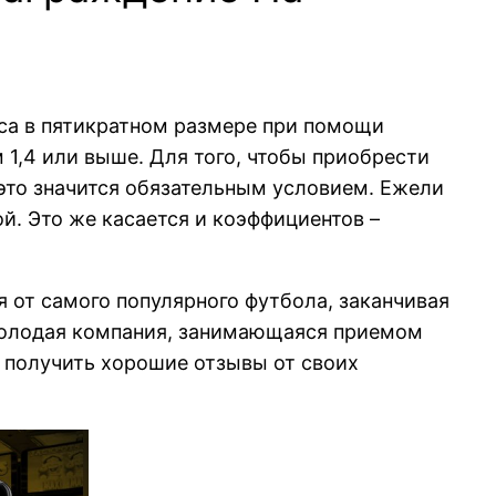
са в пятикратном размере при помощи
1,4 или выше. Для того, чтобы приобрести
это значится обязательным условием. Ежели
й. Это же касается и коэффициентов –
.
я от самого популярного футбола, заканчивая
 молодая компания, занимающаяся приемом
ла получить хорошие отзывы от своих