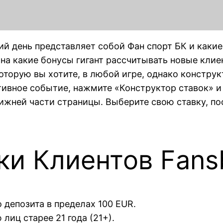
ний день представляет собой Фан спорт БК и каки
 на какие бонусы гигант рассчитывать новые клие
которую вы хотите, в любой игре, однако констр
ивное событие, нажмите «Конструктор ставок» и 
ижней части страницы. Выберите свою ставку, пос
и Клиентов Fans
 депозита в пределах 100 EUR.
лиц старее 21 года (21+).