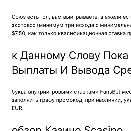
Союз есть гол, вам выигрываете, а ежели ест
экспресс (минимум три исхода с минимальны
$7,50, как только квалификационная ставка п
к Данному Слову Пока
Выплаты И Вывода Ср
буква внутриигровыми ставками FansBet мес
заполнить графу промокод, при наоличии, ук
EUR.
обзор Казино Scasino