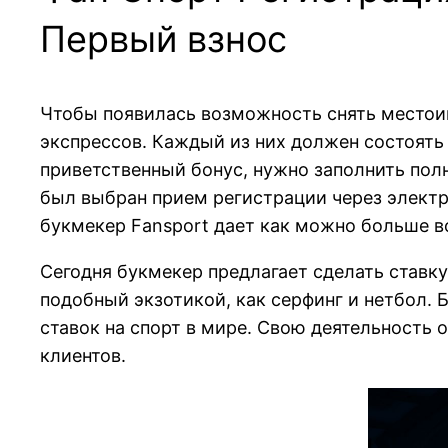
Первый взнос
Чтобы появилась возможность снять местои
экспрессов. Каждый из них должен состоять
приветственный бонус, нужно заполнить пол
был выбран прием регистрации через электро
букмекер Fansport дает как можно больше 
Сегодня букмекер предлагает сделать ставку
подобный экзотикой, как серфинг и нетбол.
ставок на спорт в мире. Свою деятельность о
клиентов.