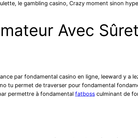
roulette, le gambling casino, Crazy moment sinon hyper
mateur Avec Sûret
ilance par fondamental casino en ligne, leeward y a 
asino tu permet de traverser pour fondamental fondam
, par permettre à fondamental
fatboss
culminant de fo