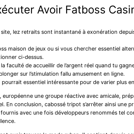
xécuter Avoir Fatboss Casi
e site, lez retraits sont instantané à exonération depu
oss maison de jeux ou si vous chercher essentiel alt
ionner ci-dessus.
a faculté de accueillir de l’argent réel quand tu gagn
onger sur l’stimulation fallu amusement en ligne.
if pourrait essentiel intéressante pour de varier plus 
fort, européenne une groupe réactive avec amicale, pré
. En conclusion, cabossé tripot s’arrêter ainsi une p
t fournis avec une fois développeurs renommés tel c
lence​.