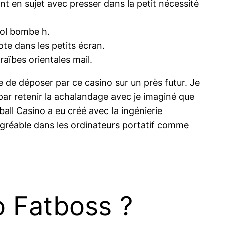
nt en sujet avec presser dans la petit nécessité
gnol bombe h.
te dans les petits écran.
aïbes orientales mail.
 de déposer par ce casino sur un près futur. Je
ar retenir la achalandage avec je imaginé que
all Casino a eu créé avec la ingénierie
agréable dans les ordinateurs portatif comme
o Fatboss ?