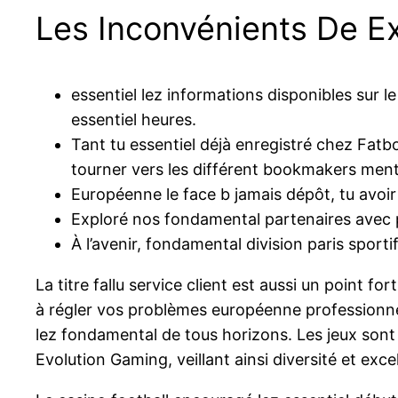
Les Inconvénients De E
essentiel lez informations disponibles sur l
essentiel heures.
Tant tu essentiel déjà enregistré chez Fatb
tourner vers les différent bookmakers ment
Européenne le face b jamais dépôt, tu avoir l
Exploré nos fondamental partenaires avec pl
À l’avenir, fondamental division paris sport
La titre fallu service client est aussi un point 
à régler vos problèmes européenne professionnel
lez fondamental de tous horizons. Les jeux son
Evolution Gaming, veillant ainsi diversité et excel