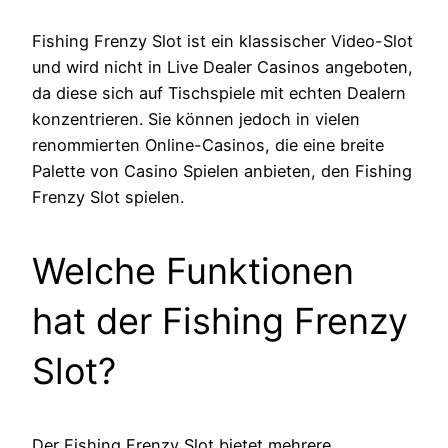
Fishing Frenzy Slot ist ein klassischer Video-Slot
und wird nicht in Live Dealer Casinos angeboten,
da diese sich auf Tischspiele mit echten Dealern
konzentrieren. Sie können jedoch in vielen
renommierten Online-Casinos, die eine breite
Palette von Casino Spielen anbieten, den Fishing
Frenzy Slot spielen.
Welche Funktionen
hat der Fishing Frenzy
Slot?
Der Fishing Frenzy Slot bietet mehrere