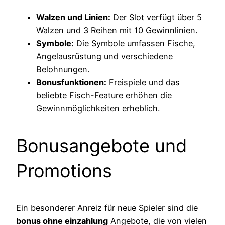
Walzen und Linien:
Der Slot verfügt über 5
Walzen und 3 Reihen mit 10 Gewinnlinien.
Symbole:
Die Symbole umfassen Fische,
Angelausrüstung und verschiedene
Belohnungen.
Bonusfunktionen:
Freispiele und das
beliebte Fisch-Feature erhöhen die
Gewinnmöglichkeiten erheblich.
Bonusangebote und
Promotions
Ein besonderer Anreiz für neue Spieler sind die
bonus ohne einzahlung
Angebote, die von vielen