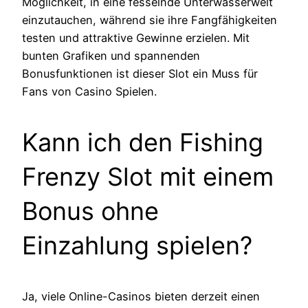
Möglichkeit, in eine fesselnde Unterwasserwelt
einzutauchen, während sie ihre Fangfähigkeiten
testen und attraktive Gewinne erzielen. Mit
bunten Grafiken und spannenden
Bonusfunktionen ist dieser Slot ein Muss für
Fans von Casino Spielen.
Kann ich den Fishing
Frenzy Slot mit einem
Bonus ohne
Einzahlung spielen?
Ja, viele Online-Casinos bieten derzeit einen