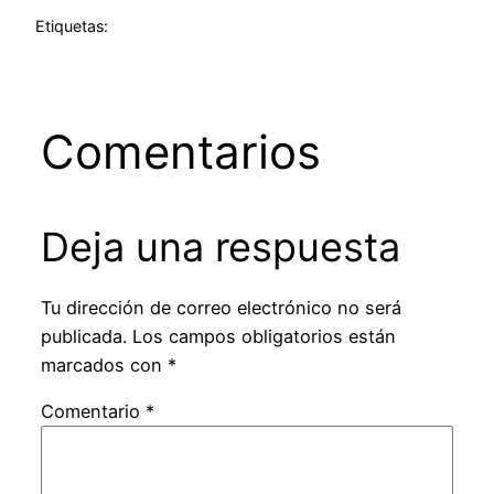
Etiquetas:
Comentarios
Deja una respuesta
Tu dirección de correo electrónico no será
publicada.
Los campos obligatorios están
marcados con
*
Comentario
*