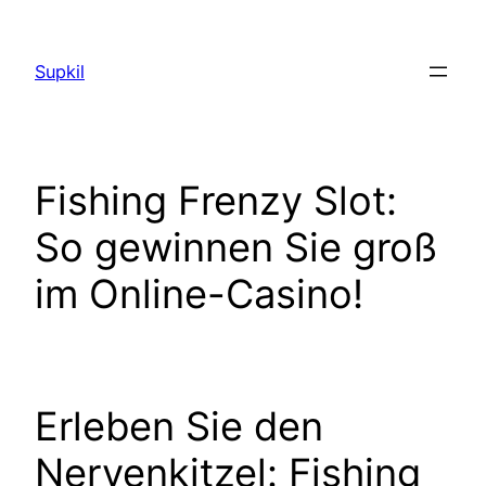
Saltar
al
Supkil
contenido
Fishing Frenzy Slot:
So gewinnen Sie groß
im Online-Casino!
Erleben Sie den
Nervenkitzel: Fishing