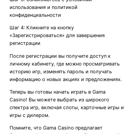
использования и политикой
конфиденциальности
Шаг 4: Кликните на кнопку
«Зарегистрироваться» для завершения
регистрации
После регистрации вы получите доступ к
личному кабинету, где можно просматривать
историю игр, изменять пароль и получать
информацию о новых акциях и предложениях.
Теперь вы готовы начать играть в Gama
Casino! Вы можете выбрать из широкого
спектра игр, включая слоты, карточные игры и
игры с дилером.
Помните, что Gama Casino предлагает