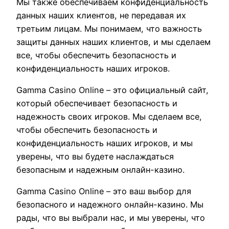
Мы также обеспечиваем конфиденциальность
данных наших клиентов, не передавая их
третьим лицам. Мы понимаем, что важность
защиты данных наших клиентов, и мы сделаем
все, чтобы обеспечить безопасность и
конфиденциальность наших игроков.
Gamma Casino Online – это официальный сайт,
который обеспечивает безопасность и
надежность своих игроков. Мы сделаем все,
чтобы обеспечить безопасность и
конфиденциальность наших игроков, и мы
уверены, что вы будете наслаждаться
безопасным и надежным онлайн-казино.
Gamma Casino Online – это ваш выбор для
безопасного и надежного онлайн-казино. Мы
рады, что вы выбрали нас, и мы уверены, что