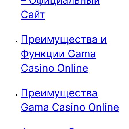
– Официальный
Сайт
Преимущества и
Функции Gama
Casino Online
Преимущества
Gama Casino Online