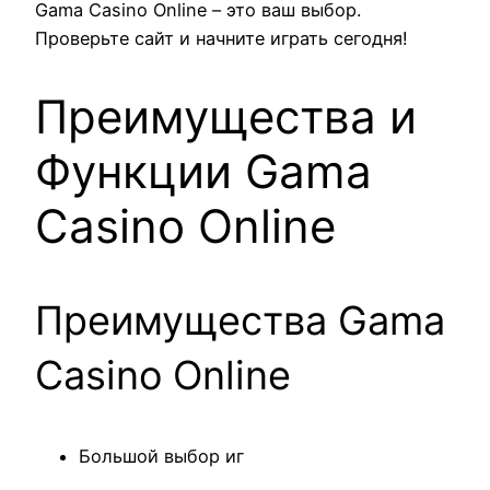
Gama Casino Online – это ваш выбор.
Проверьте сайт и начните играть сегодня!
Преимущества и
Функции Gama
Casino Online
Преимущества Gama
Casino Online
Большой выбор иг