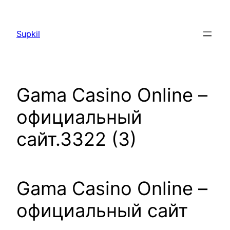
Saltar
al
Supkil
contenido
Gama Casino Online –
официальный
сайт.3322 (3)
Gama Casino Online –
официальный сайт