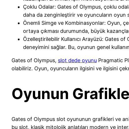
Çoklu Odalar: Gates of Olympus, çoklu odal
daha da zenginleştirir ve oyuncuların oyun sü
Önemli Simge ve Kombinasyonlar: Oyun, çeşi
ortaya çıkması durumunda, büyük kazançlar el
Özelleştirilebilir Kullanıcı Arayüzü: Gates of
deneyimini sağlar. Bu, oyunun genel kullanım
Gates of Olympus,
slot dede oyunu
Pragmatic Pla
olabiliriz. Oyun, oyuncuların ilgisini ve ilgisini 
Oyunun Grafikle
Gates of Olympus slot oyununun grafikleri ve ani
bu slot, klasik mitolojik anlatıları modern ve inte