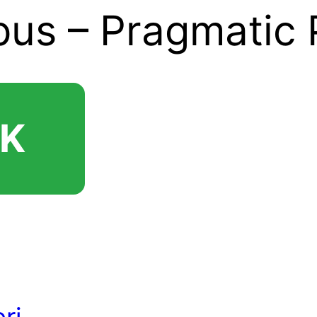
us – Pragmatic P
K