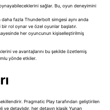
ynayabileceklerini sağlar. Bu, oyun deneyimini
a daha fazla Thunderbolt simgesi aynı anda
ir rol oynar ve özel oyunlar başlatır.
 sayesinde her oyuncunun kişiselleştirilmiş
lerini ve avantajlarını bu şekilde özetlemiş
umlu yönde etkiler.
rı
llendirir. Pragmatic Play tarafından geliştirilen
eli ve detaylıdır, her detayın klasik Yunan