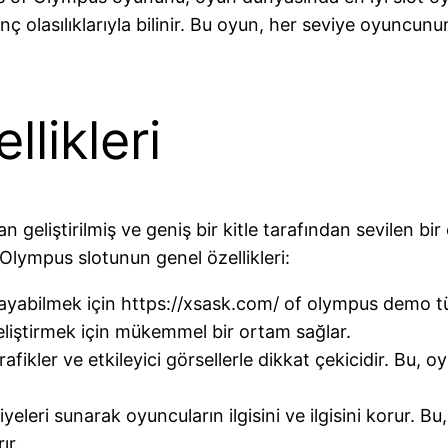
anç olasılıklarıyla bilinir. Bu oyun, her seviye oyuncu
llikleri
eliştirilmiş ve geniş bir kitle tarafından sevilen bir oy
 Olympus slotunun genel özellikleri:
ilmek için https://xsask.com/ of olympus demo türkç
eliştirmek için mükemmel bir ortam sağlar.
afikler ve etkileyici görsellerle dikkat çekicidir. Bu,
eviyeleri sunarak oyuncuların ilgisini ve ilgisini korur
ır.