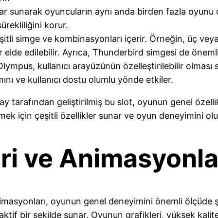
ar sunarak oyuncuların aynı anda birden fazla oyunu o
rekliliğini korur.
tli simge ve kombinasyonları içerir. Örneğin, üç vey
de edilebilir. Ayrıca, Thunderbird simgesi de önemli b
 Olympus, kullanıcı arayüzünün özelleştirilebilir olması
ını ve kullanıcı dostu olumlu yönde etkiler.
y tarafından geliştirilmiş bu slot, oyunun genel özellik
çekmek için çeşitli özellikler sunar ve oyun deneyimini ol
ri ve Animasyonla
masyonları, oyunun genel deneyimini önemli ölçüde şeki
raktif bir şekilde sunar. Oyunun grafikleri, yüksek kalit