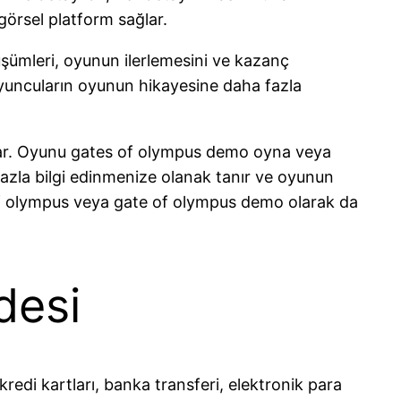
 görsel platform sağlar.
üşümleri, oyunun ilerlemesini ve kazanç
a oyuncuların oyunun hikayesine daha fazla
unar. Oyunu gates of olympus demo oyna veya
zla bilgi edinmenize olanak tanır ve oyunun
 of olympus veya gate of olympus demo olarak da
desi
edi kartları, banka transferi, elektronik para