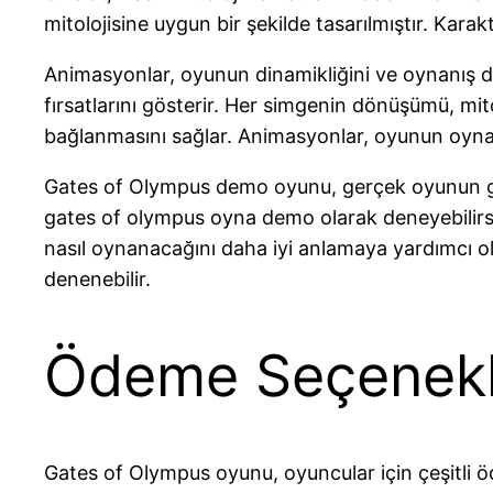
mitolojisine uygun bir şekilde tasarılmıştır. Karakt
Animasyonlar, oyunun dinamikliğini ve oynanış de
fırsatlarını gösterir. Her simgenin dönüşümü, mit
bağlanmasını sağlar. Animasyonlar, oyunun oynanış
Gates of Olympus demo oyunu, gerçek oyunun gib
gates of olympus oyna demo olarak deneyebilirs
nasıl oynanacağını daha iyi anlamaya yardımcı o
denenebilir.
Ödeme Seçenekl
Gates of Olympus oyunu, oyuncular için çeşitli ö