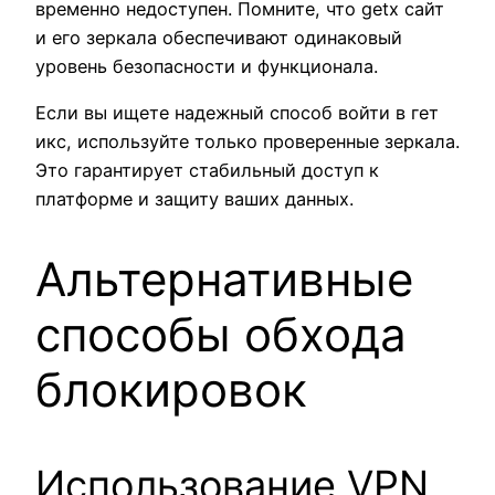
временно недоступен. Помните, что getx сайт
и его зеркала обеспечивают одинаковый
уровень безопасности и функционала.
Если вы ищете надежный способ войти в гет
икс, используйте только проверенные зеркала.
Это гарантирует стабильный доступ к
платформе и защиту ваших данных.
Альтернативные
способы обхода
блокировок
Использование VPN