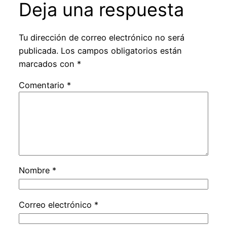
Deja una respuesta
Tu dirección de correo electrónico no será
publicada.
Los campos obligatorios están
marcados con
*
Comentario
*
Nombre
*
Correo electrónico
*