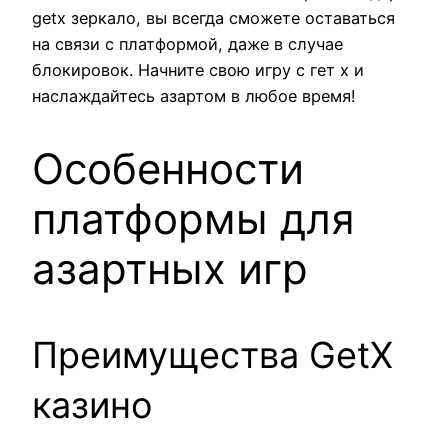
getx зеркало, вы всегда сможете оставаться
на связи с платформой, даже в случае
блокировок. Начните свою игру с гет х и
наслаждайтесь азартом в любое время!
Особенности
платформы для
азартных игр
Преимущества GetX
казино