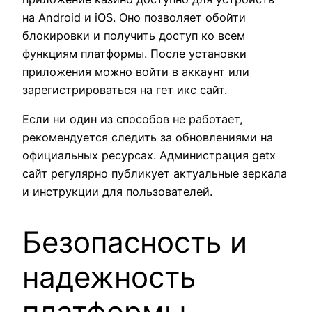
на Android и iOS. Оно позволяет обойти
блокировки и получить доступ ко всем
функциям платформы. После установки
приложения можно войти в аккаунт или
зарегистрироваться на гет икс сайт.
Если ни один из способов не работает,
рекомендуется следить за обновлениями на
официальных ресурсах. Администрация getx
сайт регулярно публикует актуальные зеркала
и инструкции для пользователей.
Безопасность и
надежность
платформы