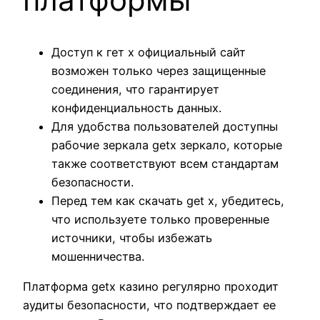
Доступ к гет х официальный сайт
возможен только через защищенные
соединения, что гарантирует
конфиденциальность данных.
Для удобства пользователей доступны
рабочие зеркала getx зеркало, которые
также соответствуют всем стандартам
безопасности.
Перед тем как скачать get x, убедитесь,
что используете только проверенные
источники, чтобы избежать
мошенничества.
Платформа getx казино регулярно проходит
аудиты безопасности, что подтверждает ее