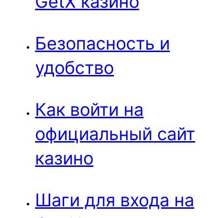
GetX казино
Безопасность и
удобство
Как войти на
официальный сайт
казино
Шаги для входа на