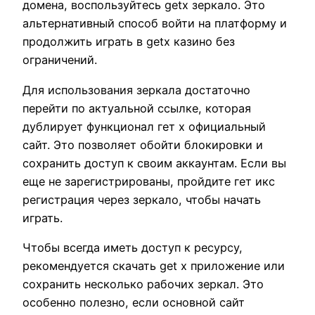
домена, воспользуйтесь getx зеркало. Это
альтернативный способ войти на платформу и
продолжить играть в getx казино без
ограничений.
Для использования зеркала достаточно
перейти по актуальной ссылке, которая
дублирует функционал гет х официальный
сайт. Это позволяет обойти блокировки и
сохранить доступ к своим аккаунтам. Если вы
еще не зарегистрированы, пройдите гет икс
регистрация через зеркало, чтобы начать
играть.
Чтобы всегда иметь доступ к ресурсу,
рекомендуется скачать get x приложение или
сохранить несколько рабочих зеркал. Это
особенно полезно, если основной сайт