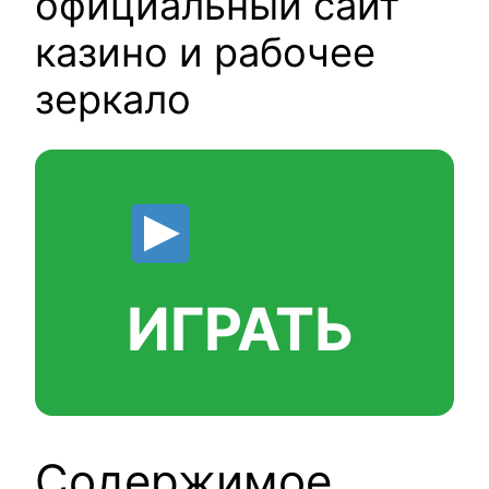
официальный сайт
казино и рабочее
зеркало
ИГРАТЬ
Содержимое