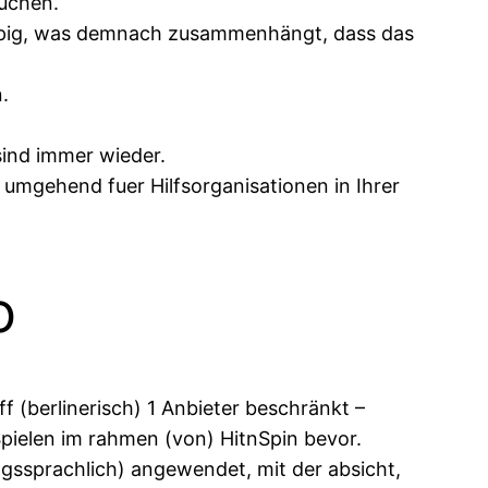
suchen.
üppig, was demnach zusammenhängt, dass das
.
 sind immer wieder.
e umgehend fuer Hilfsorganisationen in Ihrer
o
f (berlinerisch) 1 Anbieter beschränkt –
Spielen im rahmen (von) HitnSpin bevor.
gssprachlich) angewendet, mit der absicht,