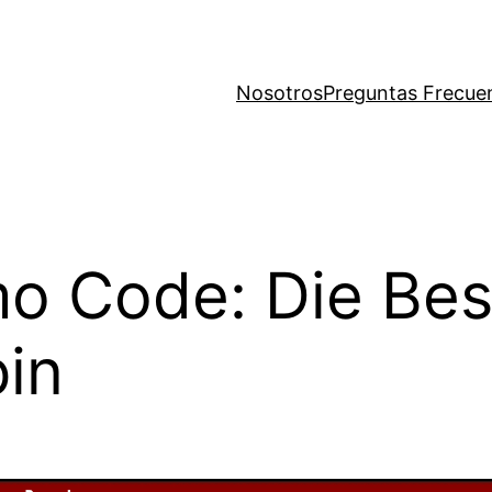
Nosotros
Preguntas Frecue
mo Code: Die Bes
pin