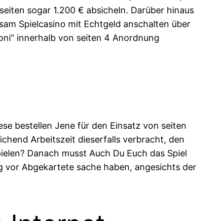
iten sogar 1.200 € absicheln. Darüber hinaus
nsam Spielcasino mit Echtgeld anschalten über
oni“ innerhalb von seiten 4 Anordnung
ese bestellen Jene für den Einsatz von seiten
reichend Arbeitszeit dieserfalls verbracht, den
pielen? Danach musst Auch Du Euch das Spiel
ng vor Abgekartete sache haben, angesichts der