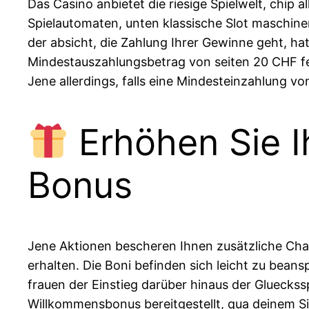
Das Casino anbietet die riesige Spielwelt, chip 
Spielautomaten, unten klassische Slot maschine
der absicht, die Zahlung Ihrer Gewinne geht, hat
Mindestauszahlungsbetrag von seiten 20 CHF fe
Jene allerdings, falls eine Mindesteinzahlung vo
Erhöhen Sie I
Bonus
Jene Aktionen bescheren Ihnen zusätzliche Chance
erhalten. Die Boni befinden sich leicht zu bean
frauen der Einstieg darüber hinaus der Glueckssp
Willkommensbonus bereitgestellt, qua deinem Sie