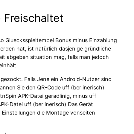
Freischaltet
nso Gluecksspieltempel Bonus minus Einzahlung
rden hat, ist natürlich dasjenige gründliche
eit abgeben situation mag, falls man jedoch
inhält.
 gezockt. Falls Jene ein Android-Nutzer sind
annen Sie den QR-Code uff (berlinerisch)
tnSpin APK-Datei geradlinig, minus uff
K-Datei uff (berlinerisch) Das Gerät
n Einstellungen die Montage vonseiten