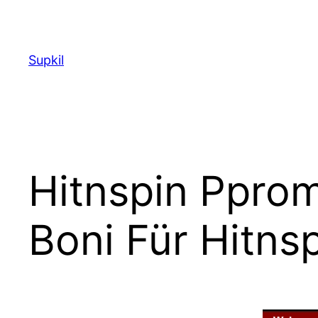
Saltar
al
contenido
Supkil
Hitnspin Ppro
Boni Für Hitns