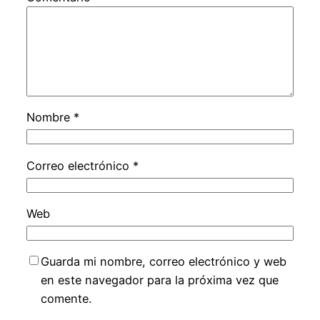
Nombre
*
Correo electrónico
*
Web
Guarda mi nombre, correo electrónico y web
en este navegador para la próxima vez que
comente.