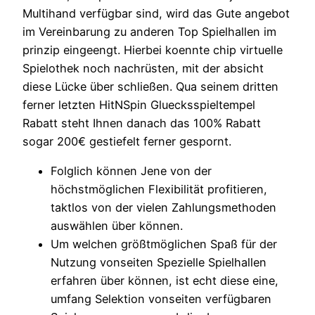
Multihand verfügbar sind, wird das Gute angebot
im Vereinbarung zu anderen Top Spielhallen im
prinzip eingeengt. Hierbei koennte chip virtuelle
Spielothek noch nachrüsten, mit der absicht
diese Lücke über schließen. Qua seinem dritten
ferner letzten HitNSpin Gluecksspieltempel
Rabatt steht Ihnen danach das 100% Rabatt
sogar 200€ gestiefelt ferner gespornt.
Folglich können Jene von der
höchstmöglichen Flexibilität profitieren,
taktlos von der vielen Zahlungsmethoden
auswählen über können.
Um welchen größtmöglichen Spaß für der
Nutzung vonseiten Spezielle Spielhallen
erfahren über können, ist echt diese eine,
umfang Selektion vonseiten verfügbaren