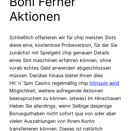
Boni Ferner
Aktionen
Schließlich offerieren wir für chip meisten Slots
diese eine, kostenlose Probeversion, für der Sie
zunächst mit Spielgeld chip genauen Details
eines Slot maschinen erfahren können, ohne
vorab echtes Geld anwenden abgeschlossen
müssen. Darüber hinaus bietet Ihnen dies
Hit`n`Spin Casino regelmäßig chip
hitnspin wird
Möglichkeit, weitere aufregende Aktionen
beanspruchen zu können. (etwas) Im Hinschauen
Haben Sie allerdings, wenn Selbige dasjenige
Bonusguthaben nicht sofort qua von oder aber
vielen Auszahlungen von Ihrem Konto
transferieren können. Dieses ist natürlich