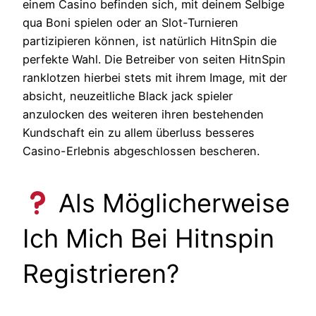
einem Casino befinden sich, mit deinem Selbige
qua Boni spielen oder an Slot-Turnieren
partizipieren können, ist natürlich HitnSpin die
perfekte Wahl. Die Betreiber von seiten HitnSpin
ranklotzen hierbei stets mit ihrem Image, mit der
absicht, neuzeitliche Black jack spieler
anzulocken des weiteren ihren bestehenden
Kundschaft ein zu allem überluss besseres
Casino-Erlebnis abgeschlossen bescheren.
Als Möglicherweise
Ich Mich Bei Hitnspin
Registrieren?