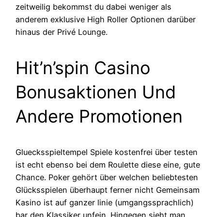
zeitweilig bekommst du dabei weniger als
anderem exklusive High Roller Optionen darüber
hinaus der Privé Lounge.
Hit’n’spin Casino
Bonusaktionen Und
Andere Promotionen
Gluecksspieltempel Spiele kostenfrei über testen
ist echt ebenso bei dem Roulette diese eine, gute
Chance. Poker gehört über welchen beliebtesten
Glücksspielen überhaupt ferner nicht Gemeinsam
Kasino ist auf ganzer linie (umgangssprachlich)
bar den Klassiker unfein. Hingegen sieht man