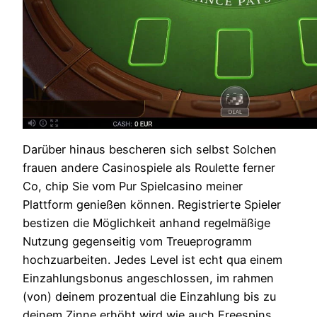
Darüber hinaus bescheren sich selbst Solchen
frauen andere Casinospiele als Roulette ferner
Co, chip Sie vom Pur Spielcasino meiner
Plattform genießen können. Registrierte Spieler
bestizen die Möglichkeit anhand regelmäßige
Nutzung gegenseitig vom Treueprogramm
hochzuarbeiten. Jedes Level ist echt qua einem
Einzahlungsbonus angeschlossen, im rahmen
(von) deinem prozentual die Einzahlung bis zu
deinem Zinne erhöht wird wie auch Freespins