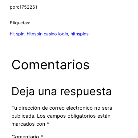
por
c1752261
Etiquetas:
hit spin
, 
hitnspin casino login
, 
hitnspins
Comentarios
Deja una respuesta
Tu dirección de correo electrónico no será
publicada.
Los campos obligatorios están
marcados con
*
Comentario
*