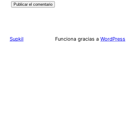
Supkil
Funciona gracias a
WordPress