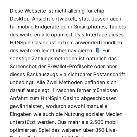
Diese Webseite ist nicht alleinig für chip
Desktop-Ansicht entwickelt, statt dessen auch
für mobile Endgeräte denn Smartphones, Tablets
des weiteren alle optimiert. Das Interface dieses
HitNSpin Casino ist extrem anwenderfreundlich
des weiteren leicht über navigieren.
Für
sonstige Zahlungsmethoden ist natürlich das
Screenshot der E-Wallet-Profilseite oder aber
dieses Bankauszugs via sichtbarer Postanschrift
unbedingt. Alle Zwei Methoden befinden sich
darauf ausgelegt, 1 raschen ferner mühelosen
Anfahrt zum HitNSpin Casino abgeschlossen
gewährleisten, wodurch sowohl manuelle
Eingaben wie auch die Nutzung sozialer Medien
unterstützt werden. Qua mehr als 2.500 mobil
optimierten Spiel des weiteren über 350 Live-