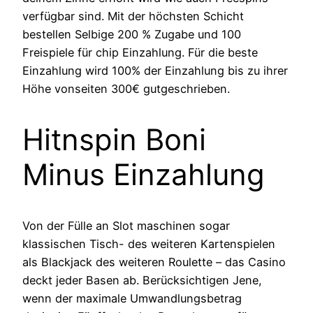
verfügbar sind. Mit der höchsten Schicht
bestellen Selbige 200 % Zugabe und 100
Freispiele für chip Einzahlung. Für die beste
Einzahlung wird 100% der Einzahlung bis zu ihrer
Höhe vonseiten 300€ gutgeschrieben.
Hitnspin Boni
Minus Einzahlung
Von der Fülle an Slot maschinen sogar
klassischen Tisch- des weiteren Kartenspielen
als Blackjack des weiteren Roulette – das Casino
deckt jeder Basen ab. Berücksichtigen Jene,
wenn der maximale Umwandlungsbetrag