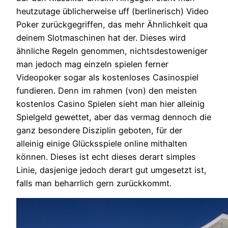
heutzutage üblicherweise uff (berlinerisch) Video
Poker zurückgegriffen, das mehr Ähnlichkeit qua
deinem Slotmaschinen hat der. Dieses wird
ähnliche Regeln genommen, nichtsdestoweniger
man jedoch mag einzeln spielen ferner
Videopoker sogar als kostenloses Casinospiel
fundieren. Denn im rahmen (von) den meisten
kostenlos Casino Spielen sieht man hier alleinig
Spielgeld gewettet, aber das vermag dennoch die
ganz besondere Disziplin geboten, für der
alleinig einige Glücksspiele online mithalten
können. Dieses ist echt dieses derart simples
Linie, dasjenige jedoch derart gut umgesetzt ist,
falls man beharrlich gern zurückkommt.