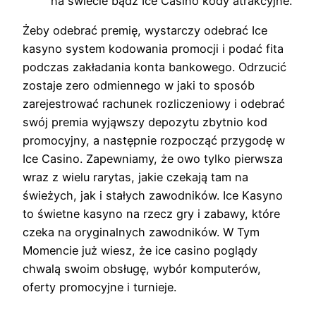
na świecie bądź Ice Casino kody atrakcyjne.
Żeby odebrać premię, wystarczy odebrać Ice
kasyno system kodowania promocji i podać fita
podczas zakładania konta bankowego. Odrzucić
zostaje zero odmiennego w jaki to sposób
zarejestrować rachunek rozliczeniowy i odebrać
swój premia wyjąwszy depozytu zbytnio kod
promocyjny, a następnie rozpocząć przygodę w
Ice Casino. Zapewniamy, że owo tylko pierwsza
wraz z wielu rarytas, jakie czekają tam na
świeżych, jak i stałych zawodników. Ice Kasyno
to świetne kasyno na rzecz gry i zabawy, które
czeka na oryginalnych zawodników. W Tym
Momencie już wiesz, że ice casino poglądy
chwalą swoim obsługę, wybór komputerów,
oferty promocyjne i turnieje.