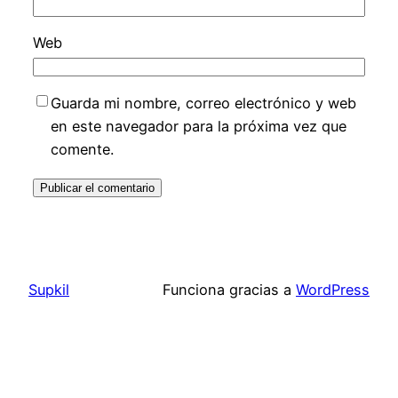
Web
Guarda mi nombre, correo electrónico y web
en este navegador para la próxima vez que
comente.
Supkil
Funciona gracias a
WordPress