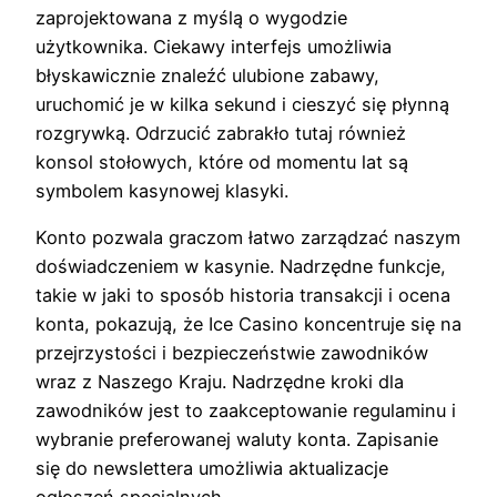
zaprojektowana z myślą o wygodzie
użytkownika. Ciekawy interfejs umożliwia
błyskawicznie znaleźć ulubione zabawy,
uruchomić je w kilka sekund i cieszyć się płynną
rozgrywką. Odrzucić zabrakło tutaj również
konsol stołowych, które od momentu lat są
symbolem kasynowej klasyki.
Konto pozwala graczom łatwo zarządzać naszym
doświadczeniem w kasynie. Nadrzędne funkcje,
takie w jaki to sposób historia transakcji i ocena
konta, pokazują, że Ice Casino koncentruje się na
przejrzystości i bezpieczeństwie zawodników
wraz z Naszego Kraju. Nadrzędne kroki dla
zawodników jest to zaakceptowanie regulaminu i
wybranie preferowanej waluty konta. Zapisanie
się do newslettera umożliwia aktualizacje