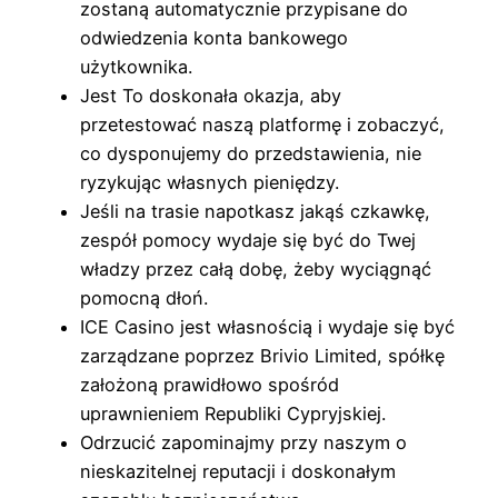
zostaną automatycznie przypisane do
odwiedzenia konta bankowego
użytkownika.
Jest To doskonała okazja, aby
przetestować naszą platformę i zobaczyć,
co dysponujemy do przedstawienia, nie
ryzykując własnych pieniędzy.
Jeśli na trasie napotkasz jakąś czkawkę,
zespół pomocy wydaje się być do Twej
władzy przez całą dobę, żeby wyciągnąć
pomocną dłoń.
ICE Casino jest własnością i wydaje się być
zarządzane poprzez Brivio Limited, spółkę
założoną prawidłowo spośród
uprawnieniem Republiki Cypryjskiej.
Odrzucić zapominajmy przy naszym o
nieskazitelnej reputacji i doskonałym