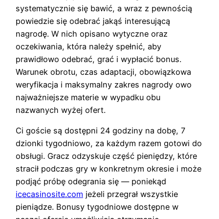
systematycznie się bawić, a wraz z pewnością
powiedzie się odebrać jakąś interesującą
nagrodę. W nich opisano wytyczne oraz
oczekiwania, która należy spełnić, aby
prawidłowo odebrać, grać i wypłacić bonus.
Warunek obrotu, czas adaptacji, obowiązkowa
weryfikacja i maksymalny zakres nagrody owo
najważniejsze materie w wypadku obu
nazwanych wyżej ofert.
Ci goście są dostępni 24 godziny na dobę, 7
dzionki tygodniowo, za każdym razem gotowi do
obsługi. Gracz odzyskuje część pieniędzy, które
stracił podczas gry w konkretnym okresie i może
podjąć próbę odegrania się — poniekąd
icecasinosite.com
jeżeli przegrał wszystkie
pieniądze. Bonusy tygodniowe dostępne w