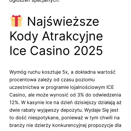
ogłoszeń specjalnych.
Najświeższe
Kody Atrakcyjne
Ice Casino 2025
Wymóg ruchu kosztuje 5x, a dokładna wartość
procentowa zależy od czasu poziomu
uczestnictwa w programie lojalnościowym ICE
Casino, ale może wynosić od 3% do odwiedzenia
12%. W kasynie Ice na dzień dzisiejszy działają aż
dwie rabaty wyjąwszy depozytu. Wydaje Się jest
to dość niespotykane, ponieważ w tym chwili na
branży nie dzierży konkurencyjnej propozycje dla