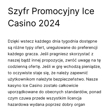
Szyfr Promocyjny Ice
Casino 2024
Dzięki wstecz każdego dnia tygodnia dostępne
są różne typy ofert, uregulowane do preferencji
każdego gracza. Jeśli pragniesz skorzystać z
naszej bądź innej propozycje, zwróć uwagę na tę
codzienną ofertę. Jeśli w grę wchodzą pieniądze,
to oczywiste staje się, że należy zapewnić
użytkownikom należyte bezpieczeństwo. Nasze
kasyno Ice Casino zostało całkowicie
uporządkowane do obecnych standardów, ponad
czym czuwa przede wszystkim licencja
hazardowa wydana poprzez dobry organ