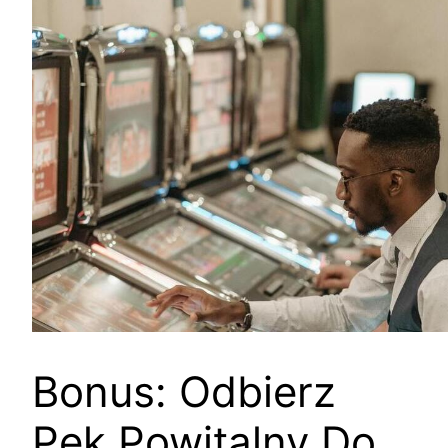
Bonus: Odbierz
Pęk Powitalny Do