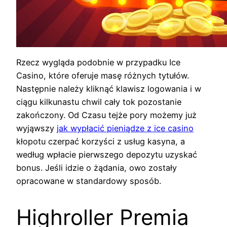
Rzecz wygląda podobnie w przypadku Ice
Casino, które oferuje masę różnych tytułów.
Następnie należy kliknąć klawisz logowania i w
ciągu kilkunastu chwil cały tok pozostanie
zakończony. Od Czasu tejże pory możemy już
wyjąwszy
jak wypłacić pieniądze z ice casino
kłopotu czerpać korzyści z usług kasyna, a
według wpłacie pierwszego depozytu uzyskać
bonus. Jeśli idzie o żądania, owo zostały
opracowane w standardowy sposób.
Highroller Premia