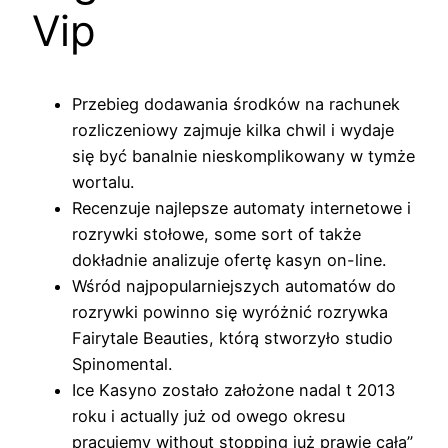
Vip
Przebieg dodawania środków na rachunek
rozliczeniowy zajmuje kilka chwil i wydaje
się być banalnie nieskomplikowany w tymże
wortalu.
Recenzuje najlepsze automaty internetowe i
rozrywki stołowe, some sort of także
dokładnie analizuje ofertę kasyn on-line.
Wśród najpopularniejszych automatów do
rozrywki powinno się wyróżnić rozrywka
Fairytale Beauties, którą stworzyło studio
Spinomental.
Ice Kasyno zostało założone nadal t 2013
roku i actually już od owego okresu
pracujemy without stopping już prawie całą”