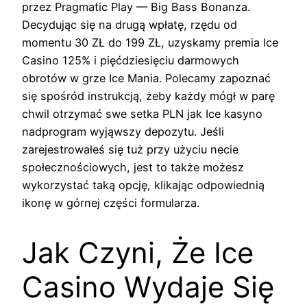
przez Pragmatic Play — Big Bass Bonanza.
Decydując się na drugą wpłatę, rzędu od
momentu 30 ZŁ do 199 ZŁ, uzyskamy premia Ice
Casino 125% i pięćdziesięciu darmowych
obrotów w grze Ice Mania. Polecamy zapoznać
się spośród instrukcją, żeby każdy mógł w parę
chwil otrzymać swe setka PLN jak Ice kasyno
nadprogram wyjąwszy depozytu. Jeśli
zarejestrowałeś się tuż przy użyciu necie
społecznościowych, jest to także możesz
wykorzystać taką opcję, klikając odpowiednią
ikonę w górnej części formularza.
Jak Czyni, Że Ice
Casino Wydaje Się