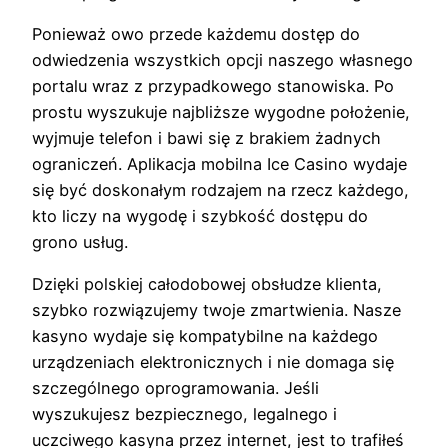
Ponieważ owo przede każdemu dostęp do
odwiedzenia wszystkich opcji naszego własnego
portalu wraz z przypadkowego stanowiska. Po
prostu wyszukuje najbliższe wygodne położenie,
wyjmuje telefon i bawi się z brakiem żadnych
ograniczeń. Aplikacja mobilna Ice Casino wydaje
się być doskonałym rodzajem na rzecz każdego,
kto liczy na wygodę i szybkość dostępu do
grono usług.
Dzięki polskiej całodobowej obsłudze klienta,
szybko rozwiązujemy twoje zmartwienia. Nasze
kasyno wydaje się kompatybilne na każdego
urządzeniach elektronicznych i nie domaga się
szczególnego oprogramowania. Jeśli
wyszukujesz bezpiecznego, legalnego i
uczciwego kasyna przez internet, jest to trafiłeś