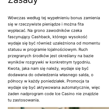
Wówczas według tej wypełnieniu bonus zamienia
się w rzeczywiste pieniądze i można fita
wypłacać. Na grono zawodników czeka
fascynujący Cashback, którego wysokość
wydaje się być również uzależniona od momentu
statusu w programie lojalnościowym. Ruch
przegranych środków jest określany na bazie
wyników rozgrywki w konkretnym tygodniu.
Kwota, jaka nam się należy, wydaje się być
dodawana do odwiedzenia własnego salda, o
północy w każdy poniedziałek. Promocja ta
wydaje się być aktywowana automatycznie, więc
żaden nadprogram code Ice Casino nie znajdzie
tu zastosowania.