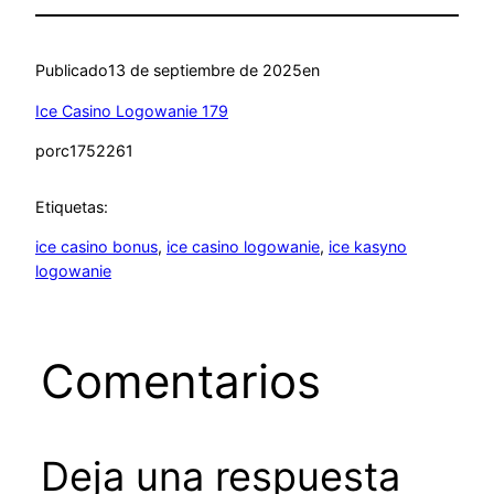
Publicado
13 de septiembre de 2025
en
Ice Casino Logowanie 179
por
c1752261
Etiquetas:
ice casino bonus
, 
ice casino logowanie
, 
ice kasyno
logowanie
Comentarios
Deja una respuesta