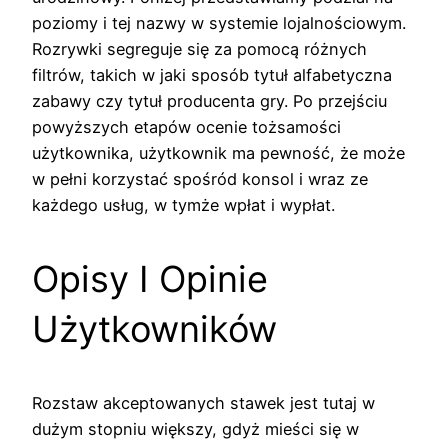
poziomy i tej nazwy w systemie lojalnościowym.
Rozrywki segreguje się za pomocą różnych
filtrów, takich w jaki sposób tytuł alfabetyczna
zabawy czy tytuł producenta gry. Po przejściu
powyższych etapów ocenie tożsamości
użytkownika, użytkownik ma pewność, że może
w pełni korzystać spośród konsol i wraz ze
każdego usług, w tymże wpłat i wypłat.
Opisy I Opinie
Użytkowników
Rozstaw akceptowanych stawek jest tutaj w
dużym stopniu większy, gdyż mieści się w