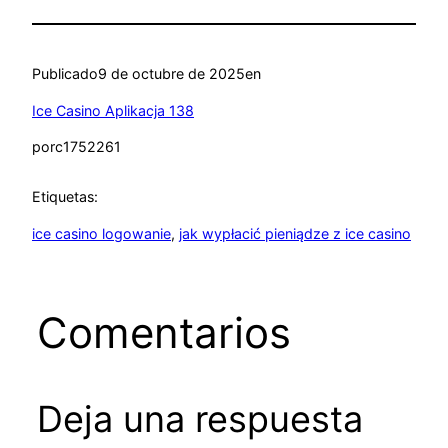
Publicado
9 de octubre de 2025
en
Ice Casino Aplikacja 138
por
c1752261
Etiquetas:
ice casino logowanie
, 
jak wypłacić pieniądze z ice casino
Comentarios
Deja una respuesta