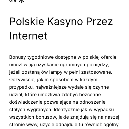
Polskie Kasyno Przez
Internet
Bonusy tygodniowe dostępne w polskiej ofercie
umożliwiają uzyskanie ogromnych pieniędzy,
jeżeli zostaną ów lampy w pełni zastosowane.
Oczywiście, jakim sposobem w każdym
przypadku, najważniejsze wydaje się czynne
udział, które umożliwia zdobyć bezcenne
doświadczenie pozwalające na odnoszenie
stałych wygranych. Identycznie jak w wypadku
wszystkich bonusów, jakie znajdują się na naszej
stronie www, użycie odnajduje tu również ogólny