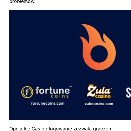
problemów.
Opcja Ice Casino logowanie zezwala graczom