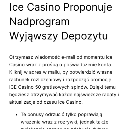
Ice Casino Proponuje
Nadprogram
Wyjąwszy Depozytu
Otrzymasz wiadomość e-mail od momentu Ice
Casino wraz z prośbą o poświadczenie konta.
Kliknij w adres w mailu, by potwierdzić własne
rachunek rozliczeniowy i rozpocząć promocję
ICE Casino 50 gratisowych spinów. Dzięki temu
będziesz otrzymywać każde najświeższe rabaty i
aktualizacje od czasu Ice Casino.
Te bonusy odrzucić tylko poprawiają
wrażenia wraz z rozrywki, jednak także