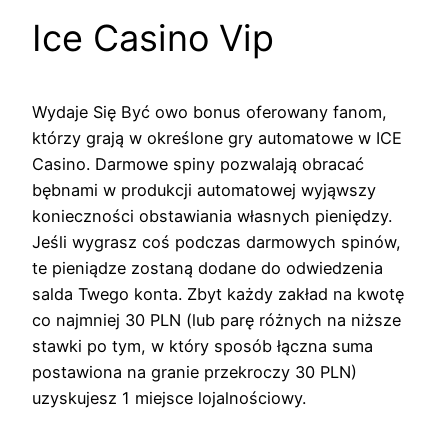
Ice Сasino Vip
Wydaje Się Być owo bonus oferowany fanom,
którzy grają w określone gry automatowe w ICE
Casino. Darmowe spiny pozwalają obracać
bębnami w produkcji automatowej wyjąwszy
konieczności obstawiania własnych pieniędzy.
Jeśli wygrasz coś podczas darmowych spinów,
te pieniądze zostaną dodane do odwiedzenia
salda Twego konta. Zbyt każdy zakład na kwotę
co najmniej 30 PLN (lub parę różnych na niższe
stawki po tym, w który sposób łączna suma
postawiona na granie przekroczy 30 PLN)
uzyskujesz 1 miejsce lojalnościowy.