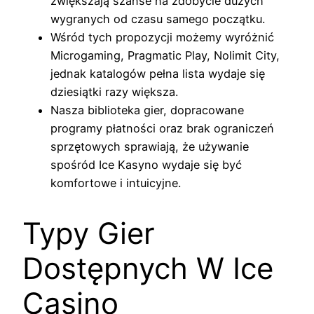
zwiększają szanse na zdobycie dużych
wygranych od czasu samego początku.
Wśród tych propozycji możemy wyróżnić
Microgaming, Pragmatic Play, Nolimit City,
jednak katalogów pełna lista wydaje się
dziesiątki razy większa.
Nasza biblioteka gier, dopracowane
programy płatności oraz brak ograniczeń
sprzętowych sprawiają, że używanie
spośród Ice Kasyno wydaje się być
komfortowe i intuicyjne.
Typy Gier
Dostępnych W Ice
Casino