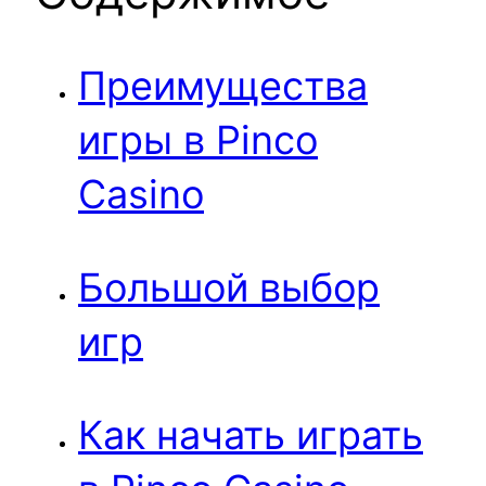
Преимущества
игры в Pinco
Casino
Большой выбор
игр
Как начать играть