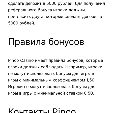
сделать депозит в 5000 рублей. Для получения
реферального бонуса игроки должны
пригласить друга, который сделает депозит в
5000 рублей.
Правила бонусов
Pinco Casino имеет правила бонусов, которые
игроки должны соблюдать. Например, игроки
не могут использовать бонусы для игры в
игры с минимальным коэффициентом 1,50.
Игроки не могут использовать бонусы для
игры в игры с минимальной ставкой 0,50.
Контакты Pinco