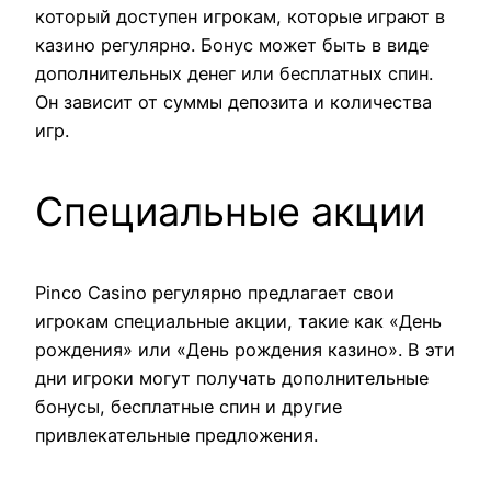
который доступен игрокам, которые играют в
казино регулярно. Бонус может быть в виде
дополнительных денег или бесплатных спин.
Он зависит от суммы депозита и количества
игр.
Специальные акции
Pinco Casino регулярно предлагает свои
игрокам специальные акции, такие как «День
рождения» или «День рождения казино». В эти
дни игроки могут получать дополнительные
бонусы, бесплатные спин и другие
привлекательные предложения.