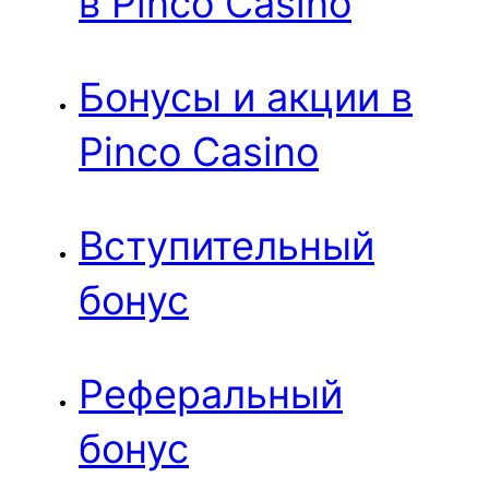
в Pinco Casino
Бонусы и акции в
Pinco Casino
Вступительный
бонус
Реферальный
бонус