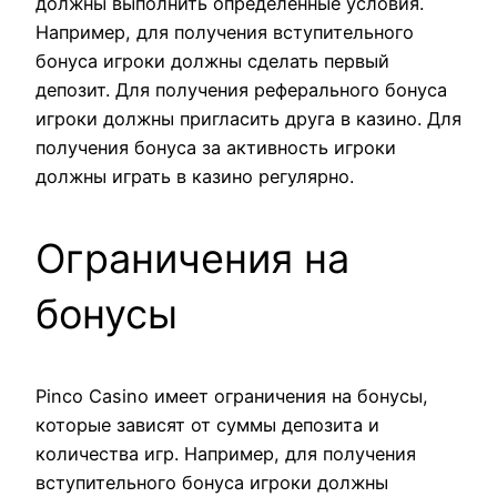
должны выполнить определенные условия.
Например, для получения вступительного
бонуса игроки должны сделать первый
депозит. Для получения реферального бонуса
игроки должны пригласить друга в казино. Для
получения бонуса за активность игроки
должны играть в казино регулярно.
Ограничения на
бонусы
Pinco Casino имеет ограничения на бонусы,
которые зависят от суммы депозита и
количества игр. Например, для получения
вступительного бонуса игроки должны