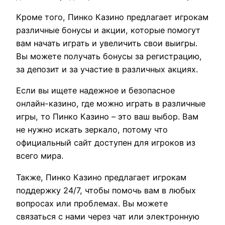
Кроме того, Пинко Казино предлагает игрокам
различные бонусы и акции, которые помогут
вам начать играть и увеличить свои выигры.
Вы можете получать бонусы за регистрацию,
за депозит и за участие в различных акциях.
Если вы ищете надежное и безопасное
онлайн-казино, где можно играть в различные
игры, то Пинко Казино – это ваш выбор. Вам
не нужно искать зеркало, потому что
официальный сайт доступен для игроков из
всего мира.
Также, Пинко Казино предлагает игрокам
поддержку 24/7, чтобы помочь вам в любых
вопросах или проблемах. Вы можете
связаться с нами через чат или электронную