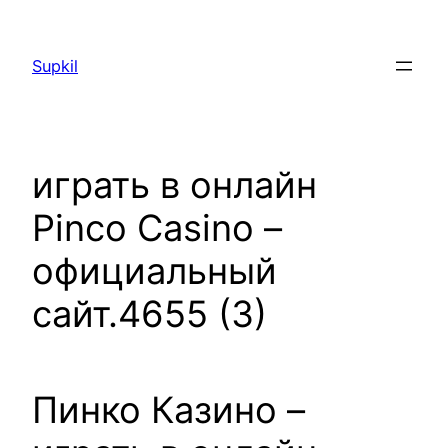
Saltar
al
Supkil
contenido
играть в онлайн
Pinco Casino –
официальный
сайт.4655 (3)
Пинко Казино –