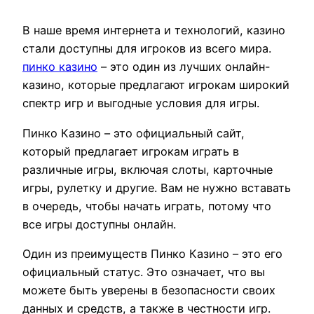
В наше время интернета и технологий, казино
стали доступны для игроков из всего мира.
пинко казино
– это один из лучших онлайн-
казино, которые предлагают игрокам широкий
спектр игр и выгодные условия для игры.
Пинко Казино – это официальный сайт,
который предлагает игрокам играть в
различные игры, включая слоты, карточные
игры, рулетку и другие. Вам не нужно вставать
в очередь, чтобы начать играть, потому что
все игры доступны онлайн.
Один из преимуществ Пинко Казино – это его
официальный статус. Это означает, что вы
можете быть уверены в безопасности своих
данных и средств, а также в честности игр.