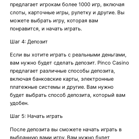
предлагает игрокам более 1000 игр, включая
слоты, карточные игры, рулетку и другие. Вы
можете выбрать игру, которая вам
понравится, и начать играть.
Шаг 4: Депозит
Если вы хотите играть с реальными деньгами,
вам нужно будет сделать депозит. Pinco Casino
предлагает различные способы депозита,
включая банковские карты, электронные
платежные системы и другие. Вам нужно
будет выбрать способ депозита, который вам
удобен.
Шаг 5: Начать играть
После депозита вы сможете начать играть в
выбранную вами игру. Вам нужно будет