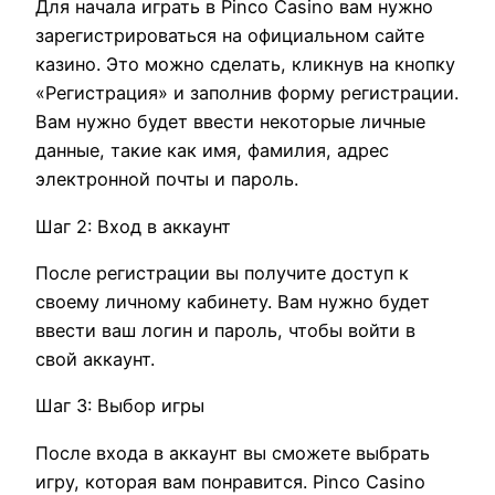
Для начала играть в Pinco Casino вам нужно
зарегистрироваться на официальном сайте
казино. Это можно сделать, кликнув на кнопку
«Регистрация» и заполнив форму регистрации.
Вам нужно будет ввести некоторые личные
данные, такие как имя, фамилия, адрес
электронной почты и пароль.
Шаг 2: Вход в аккаунт
После регистрации вы получите доступ к
своему личному кабинету. Вам нужно будет
ввести ваш логин и пароль, чтобы войти в
свой аккаунт.
Шаг 3: Выбор игры
После входа в аккаунт вы сможете выбрать
игру, которая вам понравится. Pinco Casino