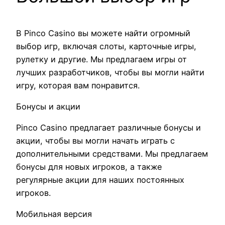
В Pinco Casino вы можете найти огромный
выбор игр, включая слоты, карточные игры,
рулетку и другие. Мы предлагаем игры от
лучших разработчиков, чтобы вы могли найти
игру, которая вам понравится.
Бонусы и акции
Pinco Casino предлагает различные бонусы и
акции, чтобы вы могли начать играть с
дополнительными средствами. Мы предлагаем
бонусы для новых игроков, а также
регулярные акции для наших постоянных
игроков.
Мобильная версия