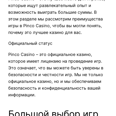
которые ищут развлекательный опыт и
возможность выиграть большие суммы. В
этом разделе мы рассмотрим преимущества
игры в Pinco Casino, чтобы вы могли понять,
почему это лучшее казино для вас.
Официальный статус
Pinco Casino – это официальное казино,
которое имеет лицензию на проведение игр.
Это означает, что вы можете быть уверены в
безопасности и честности игр. Мы не только
официальное казино, но и мы обеспечиваем
безопасность и конфиденциальность вашей
информации.
Большой выбор игр