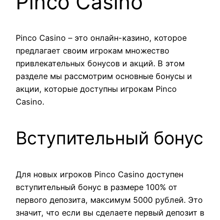
Pinco Casino
Pinco Casino – это онлайн-казино, которое
предлагает своим игрокам множество
привлекательных бонусов и акций. В этом
разделе мы рассмотрим основные бонусы и
акции, которые доступны игрокам Pinco
Casino.
Вступительный бонус
Для новых игроков Pinco Casino доступен
вступительный бонус в размере 100% от
первого депозита, максимум 5000 рублей. Это
значит, что если вы сделаете первый депозит в