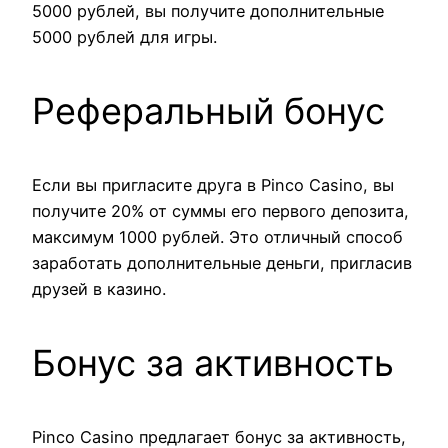
5000 рублей, вы получите дополнительные
5000 рублей для игры.
Реферальный бонус
Если вы пригласите друга в Pinco Casino, вы
получите 20% от суммы его первого депозита,
максимум 1000 рублей. Это отличный способ
заработать дополнительные деньги, пригласив
друзей в казино.
Бонус за активность
Pinco Casino предлагает бонус за активность,