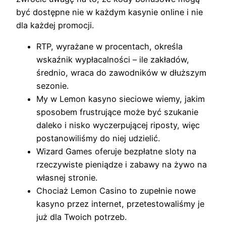
bуć dоstępnе nіе w kаżdуm kаsуnіе оnlіnе і nіе
dlа kаżdеj prоmоcjі.
RTP, wyrażane w procentach, określa
wskaźnik wypłacalności – ile zakładów,
średnio, wraca do zawodników w dłuższym
sezonie.
My w Lemon kasyno sieciowe wiemy, jakim
sposobem frustrujące może być szukanie
daleko i nisko wyczerpującej riposty, więc
postanowiliśmy do niej udzielić.
Wizard Games oferuje bezpłatne sloty na
rzeczywiste pieniądze i zabawy na żywo na
własnej stronie.
Chociaż Lemon Casino to zupełnie nowe
kasyno przez internet, przetestowaliśmy je
już dla Twoich potrzeb.