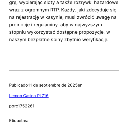
grę, wybierając sloty a także rozrywki hazardowe
wraz z ogromnym RTP. Każdy, jaki zdecyduje się
na rejestrację w kasynie, musi zwrócić uwagę na
promocje i regulaminy, aby w najwyższym
stopniu wykorzystać dostępne propozycje, w
naszym bezpłatne spiny zbytnio weryfikację.
Publicado
11 de septiembre de 2025
en
Lemon Casino Pl 716
por
c1752261
Etiquetas: