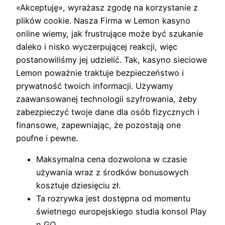
«Akceptuję», wyrażasz zgodę na korzystanie z
plików cookie. Nasza Firma w Lemon kasyno
online wiemy, jak frustrujące może być szukanie
daleko i nisko wyczerpującej reakcji, więc
postanowiliśmy jej udzielić. Tak, kasyno sieciowe
Lemon poważnie traktuje bezpieczeństwo i
prywatność twoich informacji. Używamy
zaawansowanej technologii szyfrowania, żeby
zabezpieczyć twoje dane dla osób fizycznych i
finansowe, zapewniając, że pozostają one
poufne i pewne.
Maksymalna cena dozwolona w czasie
używania wraz z środków bonusowych
kosztuje dziesięciu zł.
Ta rozrywka jest dostępna od momentu
świetnego europejskiego studia konsol Play
n GO.