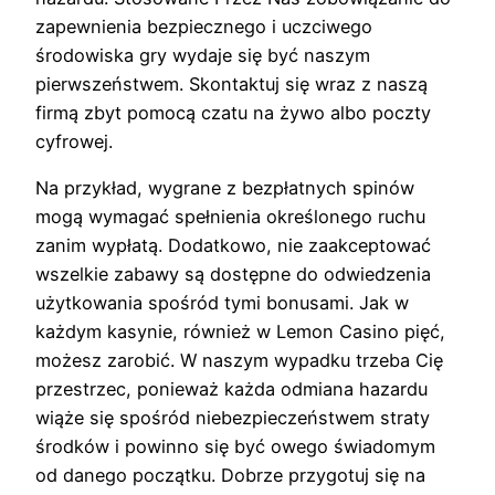
zapewnienia bezpiecznego i uczciwego
środowiska gry wydaje się być naszym
pierwszeństwem. Skontaktuj się wraz z naszą
firmą zbyt pomocą czatu na żywo albo poczty
cyfrowej.
Na przykład, wygrane z bezpłatnych spinów
mogą wymagać spełnienia określonego ruchu
zanim wypłatą. Dodatkowo, nie zaakceptować
wszelkie zabawy są dostępne do odwiedzenia
użytkowania spośród tymi bonusami. Jak w
każdym kasynie, również w Lemon Casino pięć,
możesz zarobić. W naszym wypadku trzeba Cię
przestrzec, ponieważ każda odmiana hazardu
wiąże się spośród niebezpieczeństwem straty
środków i powinno się być owego świadomym
od danego początku. Dobrze przygotuj się na