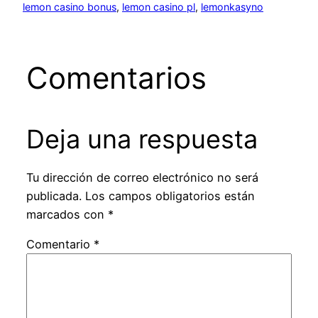
lemon casino bonus
, 
lemon casino pl
, 
lemonkasyno
Comentarios
Deja una respuesta
Tu dirección de correo electrónico no será
publicada.
Los campos obligatorios están
marcados con
*
Comentario
*