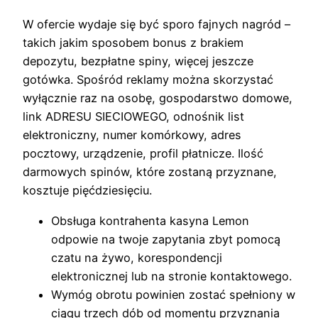
W ofercie wydaje się być sporo fajnych nagród –
takich jakim sposobem bonus z brakiem
depozytu, bezpłatne spiny, więcej jeszcze
gotówka. Spośród reklamy można skorzystać
wyłącznie raz na osobę, gospodarstwo domowe,
link ADRESU SIECIOWEGO, odnośnik list
elektroniczny, numer komórkowy, adres
pocztowy, urządzenie, profil płatnicze. Ilość
darmowych spinów, które zostaną przyznane,
kosztuje pięćdziesięciu.
Obsługa kontrahenta kasyna Lemon
odpowie na twoje zapytania zbyt pomocą
czatu na żywo, korespondencji
elektronicznej lub na stronie kontaktowego.
Wymóg obrotu powinien zostać spełniony w
ciągu trzech dób od momentu przyznania