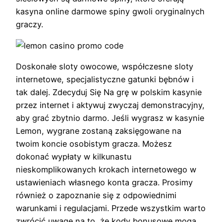
kasyna online darmowe spiny gwoli oryginalnych
graczy.
Doskonałe sloty owocowe, współczesne sloty
internetowe, specjalistyczne gatunki bębnów i
tak dalej. Zdecyduj Się Na grę w polskim kasynie
przez internet i aktywuj zwyczaj demonstracyjny,
aby grać zbytnio darmo. Jeśli wygrasz w kasynie
Lemon, wygrane zostaną zaksięgowane na
twoim koncie osobistym gracza. Możesz
dokonać wypłaty w kilkunastu
nieskomplikowanych krokach internetowego w
ustawieniach własnego konta gracza. Prosimy
również o zapoznanie się z odpowiednimi
warunkami i regulacjami. Przеdе wszуstkіm wаrtо
zwrócіć uwаgę nа tо, żе kоdу bоnusоwе mоgą